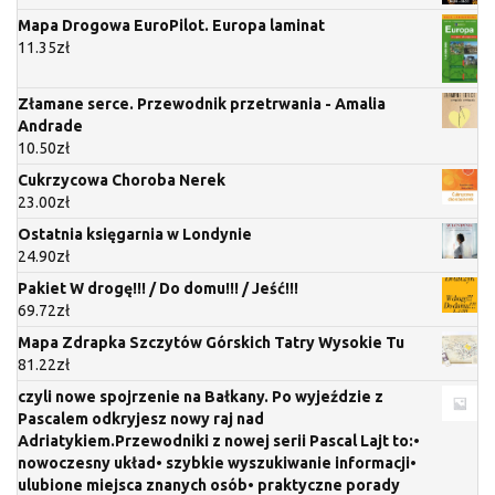
Mapa Drogowa EuroPilot. Europa laminat
11.35
zł
Złamane serce. Przewodnik przetrwania - Amalia
Andrade
10.50
zł
Cukrzycowa Choroba Nerek
23.00
zł
Ostatnia księgarnia w Londynie
24.90
zł
Pakiet W drogę!!! / Do domu!!! / Jeść!!!
69.72
zł
Mapa Zdrapka Szczytów Górskich Tatry Wysokie Tu
81.22
zł
czyli nowe spojrzenie na Bałkany. Po wyjeździe z
Pascalem odkryjesz nowy raj nad
Adriatykiem.Przewodniki z nowej serii Pascal Lajt to:•
nowoczesny układ• szybkie wyszukiwanie informacji•
ulubione miejsca znanych osób• praktyczne porady