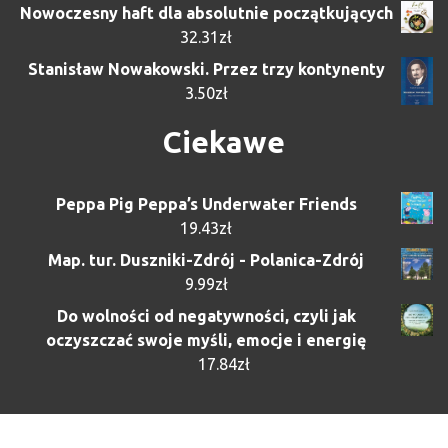
Nowoczesny haft dla absolutnie początkujących
32.31
zł
Stanisław Nowakowski. Przez trzy kontynenty
3.50
zł
Ciekawe
Peppa Pig Peppa’s Underwater Friends
19.43
zł
Map. tur. Duszniki-Zdrój - Polanica-Zdrój
9.99
zł
Do wolności od negatywności, czyli jak
oczyszczać swoje myśli, emocje i energię
17.84
zł