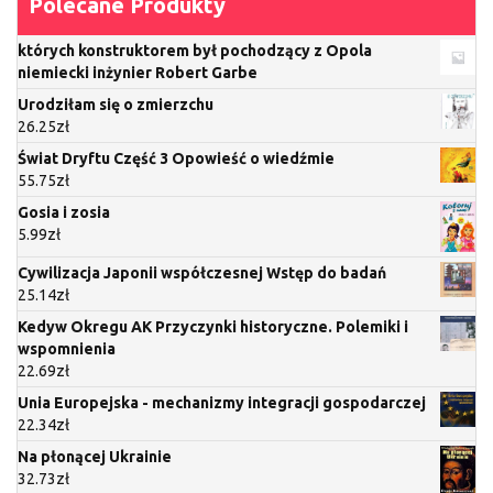
Polecane Produkty
których konstruktorem był pochodzący z Opola
niemiecki inżynier Robert Garbe
Urodziłam się o zmierzchu
26.25
zł
Świat Dryftu Część 3 Opowieść o wiedźmie
55.75
zł
Gosia i zosia
5.99
zł
Cywilizacja Japonii współczesnej Wstęp do badań
25.14
zł
Kedyw Okregu AK Przyczynki historyczne. Polemiki i
wspomnienia
22.69
zł
Unia Europejska - mechanizmy integracji gospodarczej
22.34
zł
Na płonącej Ukrainie
32.73
zł