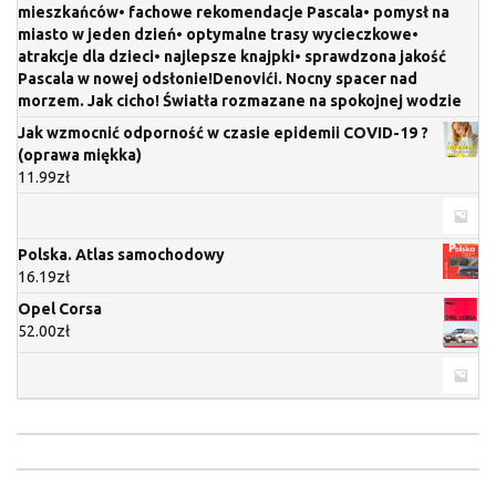
mieszkańców• fachowe rekomendacje Pascala• pomysł na
miasto w jeden dzień• optymalne trasy wycieczkowe•
atrakcje dla dzieci• najlepsze knajpki• sprawdzona jakość
Pascala w nowej odsłonie!Denovići. Nocny spacer nad
morzem. Jak cicho! Światła rozmazane na spokojnej wodzie
Jak wzmocnić odporność w czasie epidemii COVID-19 ?
(oprawa miękka)
11.99
zł
Polska. Atlas samochodowy
16.19
zł
Opel Corsa
52.00
zł