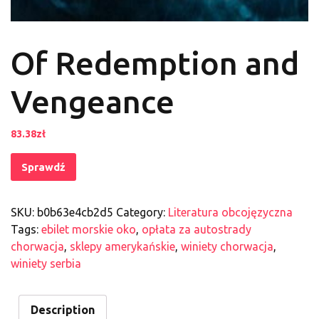
Of Redemption and
Vengeance
83.38
zł
Sprawdź
SKU:
b0b63e4cb2d5
Category:
Literatura obcojęzyczna
Tags:
ebilet morskie oko
,
opłata za autostrady
chorwacja
,
sklepy amerykańskie
,
winiety chorwacja
,
winiety serbia
Description