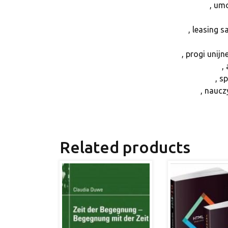
, um
, leasing
, progi unij
,
, s
, naucz
Related products