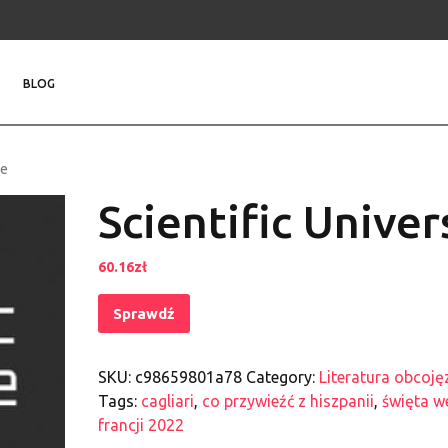
BLOG
se
Scientific Univer
60.16
zł
Sprawdź
SKU:
c98659801a78
Category:
Literatura obcoj
Tags:
cagliari
,
co przywieźć z hiszpanii
,
święta w
francji 2022