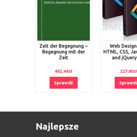
Zeit der Begegnung –
Web Design
Begegnung mit der
HTML, CSS, Ja
Zeit
and jQuery
402.44
zł
227.80
z
Sprawdź
Sprawd
Najlepsze