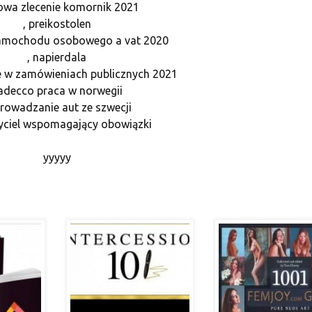
owa zlecenie komornik 2021
, preikostolen
 samochodu osobowego a vat 2020
, napierdala
ne w zamówieniach publicznych 2021
 adecco praca w norwegii
prowadzanie aut ze szwecji
yciel wspomagający obowiązki
yyyyy