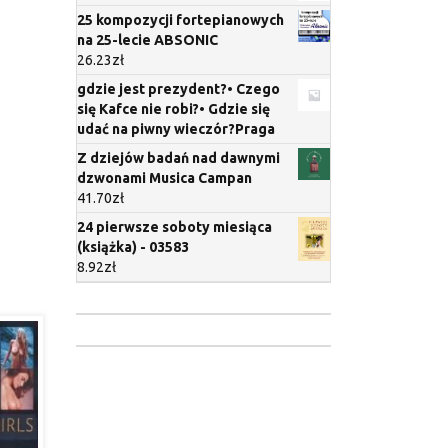
25 kompozycji fortepianowych
na 25-lecie ABSONIC
26.23
zł
gdzie jest prezydent?• Czego
się Kafce nie robi?• Gdzie się
udać na piwny wieczór?Praga
Z dziejów badań nad dawnymi
dzwonami Musica Campan
41.70
zł
24 pierwsze soboty miesiąca
(książka) - 03583
8.92
zł