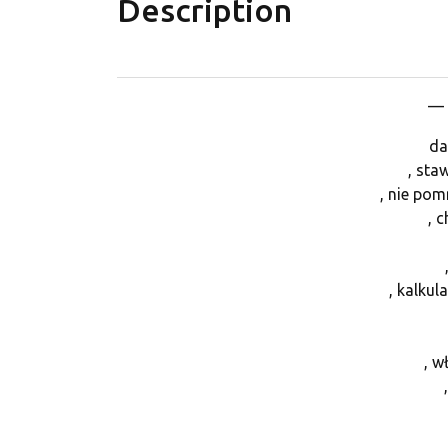
Description
— 
da
, sta
, nie pom
, 
, kalkul
, w