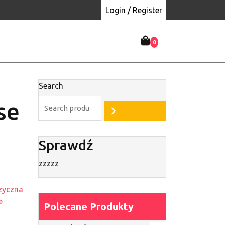
Login / Register
0
Search
se
Sprawdź
zzzzz
ęzyczna
e
Polecane Produkty