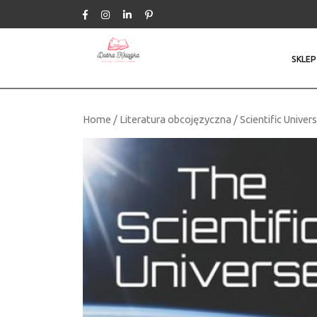
Skip
to
content
SKLEP
Home
/
Literatura obcojęzyczna
/ Scientific Univer