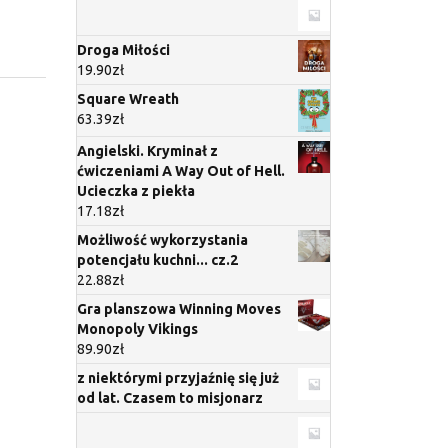
Droga Miłości
19.90
zł
Square Wreath
63.39
zł
Angielski. Kryminał z
ćwiczeniami A Way Out of Hell.
Ucieczka z piekła
17.18
zł
Możliwość wykorzystania
potencjału kuchni... cz.2
22.88
zł
Gra planszowa Winning Moves
Monopoly Vikings
89.90
zł
z niektórymi przyjaźnię się już
od lat. Czasem to misjonarz