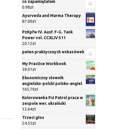
co zapamiętałam
0.98
zł
Ayurveda and Marma Therapy
87.00
zł
PzKpfw IV. Ausf. F-G. Tank
Power vol. CCXLIV 511
20.12
zł
pełen praktycznych wskazówek
My Practice Workbook
59.01
zł
Ekonomiczny słownik
angielsko-polski polsko-angiel
165.79
zł
Kolorowanka Psi Patrol praca w
zespole wer. ukraiński
13.64
zł
Trzeci głos
24.55
zł