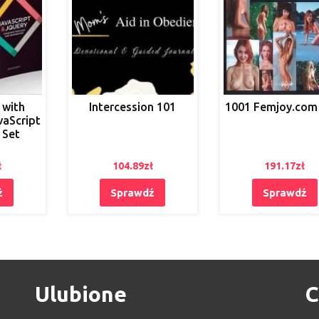
 with
Intercession 101
1001 Femjoy.com 
vaScript
 Set
ł
104.89
zł
191.17
zł
ź
Sprawdź
Sprawdź
Ulubione
C