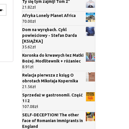
Ty się tym zajmij! Tom 2"
21.82
zł
Afryka Lonely Planet Africa
70.00
zł
Dom na wyrębach. Cykl
powieściowy - Stefan Darda
[KSIĄŻKA]
35.62
zł
Koronka do krwawych łez Matki
Bożej. Modlitewnik + różaniec
8.91
zł
Relacja pierwsza z ksiąg O
obrotach Mikołaja Kopernika
21.56
zł
Sprzedaż w gastronomii. Część
1 i 2
107.08
zł
SELF-DECEPTION! The other
face of Romanian immigrants in
England