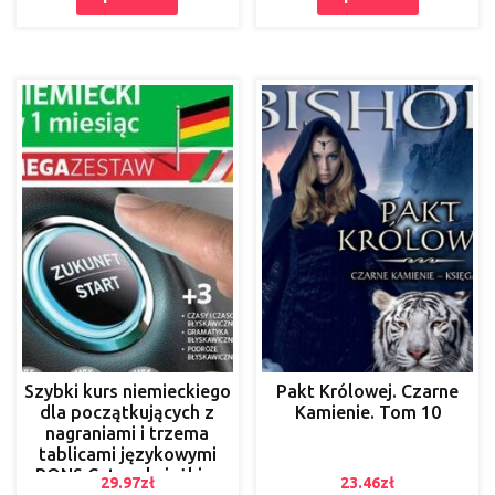
Szybki kurs niemieckiego
Pakt Królowej. Czarne
dla początkujących z
Kamienie. Tom 10
nagraniami i trzema
tablicami językowymi
PONS Cztery książki w
29.97
zł
23.46
zł