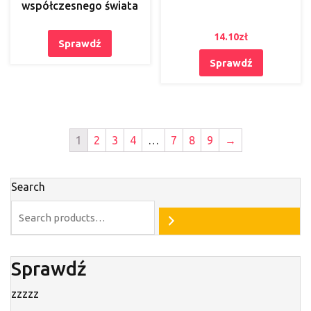
współczesnego świata
14.10
zł
Sprawdź
Sprawdź
1
2
3
4
…
7
8
9
→
Search
Sprawdź
zzzzz