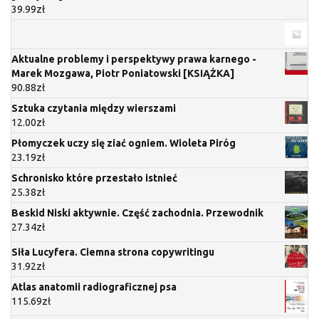
39.99
zł
Aktualne problemy i perspektywy prawa karnego -
Marek Mozgawa, Piotr Poniatowski [KSIĄŻKA]
90.88
zł
Sztuka czytania między wierszami
12.00
zł
Płomyczek uczy się ziać ogniem. Wioleta Piróg
23.19
zł
Schronisko które przestało istnieć
25.38
zł
Beskid Niski aktywnie. Część zachodnia. Przewodnik
27.34
zł
Siła Lucyfera. Ciemna strona copywritingu
31.92
zł
Atlas anatomii radiograficznej psa
115.69
zł