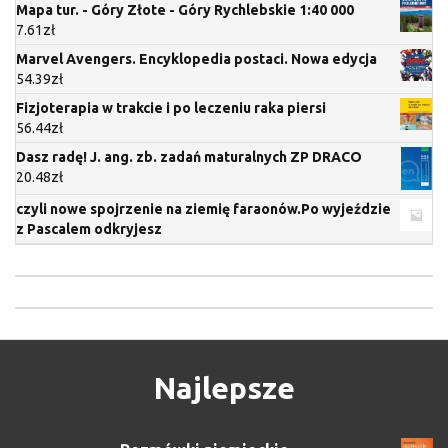
Mapa tur. - Góry Złote - Góry Rychlebskie 1:40 000
7.61
zł
Marvel Avengers. Encyklopedia postaci. Nowa edycja
54.39
zł
Fizjoterapia w trakcie i po leczeniu raka piersi
56.44
zł
Dasz radę! J. ang. zb. zadań maturalnych ZP DRACO
20.48
zł
czyli nowe spojrzenie na ziemię faraonów.Po wyjeździe
z Pascalem odkryjesz
Najlepsze