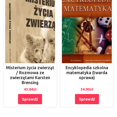
Misterium życia zwierząt
Encyklopedia szkolna
/ Rozmowa ze
matematyka (twarda
zwierzętami Karsten
oprawa)
Brensing
43.84
zł
34.90
zł
Sprawdź
Sprawdź