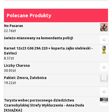
Polecane Produkty
No Pasaran
22.16
zł
świeżo mianowany na komendanta policji
Karnet 12x23 G06 29A 220 + koperta Jajko niebieski -
DaVinci
8.57
zł
Liczby Charona
30.93
zł
Pakiet: Zmora, Żałobnica
19.22
zł
Turysta wobec porzuconego dziedzictwa
Czarnobylskiej Strefy Wykluczenia - Anna Duda
[KSIĄŻKA]