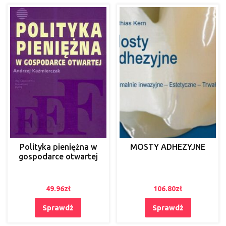
Polityka pieniężna w
MOSTY ADHEZYJNE
gospodarce otwartej
49.96
zł
106.80
zł
Sprawdź
Sprawdź