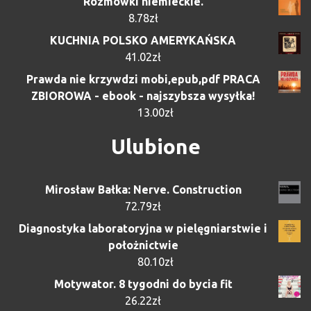
Rozmówki niemieckie.
8.78
zł
KUCHNIA POLSKO AMERYKAŃSKA
41.02
zł
Prawda nie krzywdzi mobi,epub,pdf PRACA
ZBIOROWA - ebook - najszybsza wysyłka!
13.00
zł
Ulubione
Mirosław Bałka: Nerve. Construction
72.79
zł
Diagnostyka laboratoryjna w pielęgniarstwie i
położnictwie
80.10
zł
Motywator. 8 tygodni do bycia fit
26.22
zł