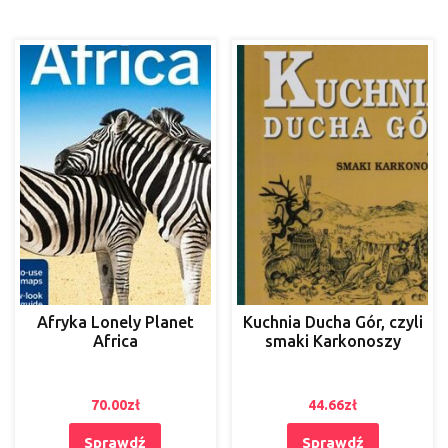
Afryka Lonely Planet
Kuchnia Ducha Gór, czyli
Africa
smaki Karkonoszy
70.00
zł
44.66
zł
Sprawdź
Sprawdź