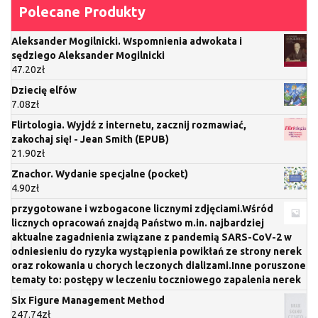
Polecane Produkty
Aleksander Mogilnicki. Wspomnienia adwokata i
sędziego Aleksander Mogilnicki
47.20
zł
Dziecię elfów
7.08
zł
Flirtologia. Wyjdź z internetu, zacznij rozmawiać,
zakochaj się! - Jean Smith (EPUB)
21.90
zł
Znachor. Wydanie specjalne (pocket)
4.90
zł
przygotowane i wzbogacone licznymi zdjęciami.Wśród
licznych opracowań znajdą Państwo m.in. najbardziej
aktualne zagadnienia związane z pandemią SARS-CoV-2 w
odniesieniu do ryzyka wystąpienia powikłań ze strony nerek
oraz rokowania u chorych leczonych dializami.Inne poruszone
tematy to: postępy w leczeniu toczniowego zapalenia nerek
Six Figure Management Method
247.74
zł