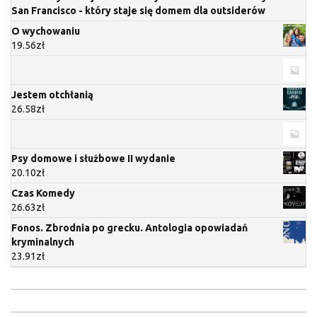
San Francisco - który staje się domem dla outsiderów
O wychowaniu
19.56
zł
Jestem otchłanią
26.58
zł
Psy domowe i służbowe II wydanie
20.10
zł
Czas Komedy
26.63
zł
Fonos. Zbrodnia po grecku. Antologia opowiadań
kryminalnych
23.91
zł