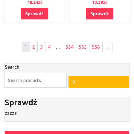
48.24
zł
13.39
zł
Sprawdź
Sprawdź
1
2
3
4
…
554
555
556
→
Search
Sprawdź
zzzzz