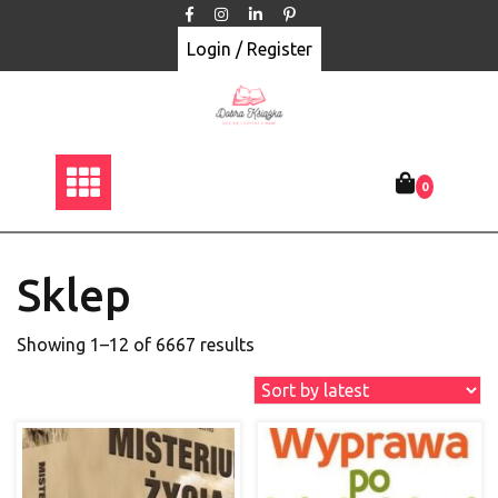
Skip
to
Login / Register
content
0
Sklep
Showing 1–12 of 6667 results