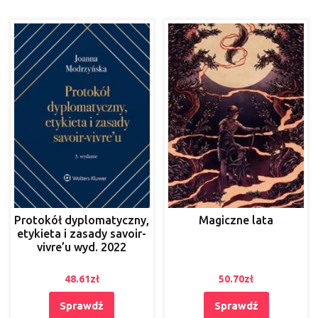
Protokół dyplomatyczny,
Magiczne lata
etykieta i zasady savoir-
vivre’u wyd. 2022
48.61
zł
50.70
zł
Sprawdź
Sprawdź