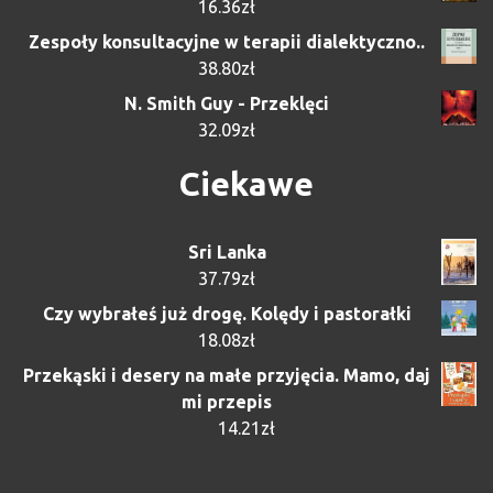
16.36
zł
Zespoły konsultacyjne w terapii dialektyczno..
38.80
zł
N. Smith Guy - Przeklęci
32.09
zł
Ciekawe
Sri Lanka
37.79
zł
Czy wybrałeś już drogę. Kolędy i pastorałki
18.08
zł
Przekąski i desery na małe przyjęcia. Mamo, daj
mi przepis
14.21
zł