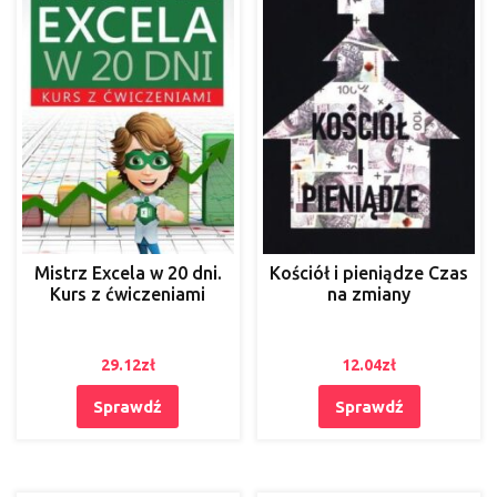
Mistrz Excela w 20 dni.
Kościół i pieniądze Czas
Kurs z ćwiczeniami
na zmiany
29.12
zł
12.04
zł
Sprawdź
Sprawdź