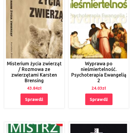
Misterium życia zwierząt
Wyprawa po
/ Rozmowa ze
nieśmiertelność.
zwierzętami Karsten
Psychoterapia Ewangelią
Brensing
2
43.84
zł
24.03
zł
Sprawdź
Sprawdź