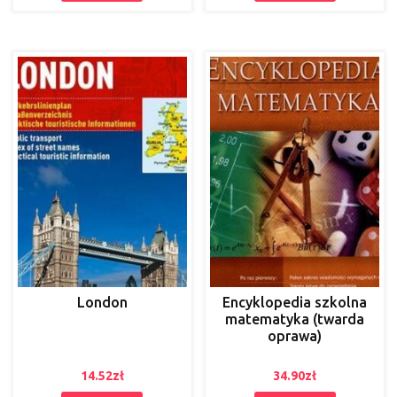
London
Encyklopedia szkolna
matematyka (twarda
oprawa)
14.52
zł
34.90
zł