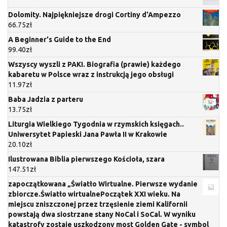
Dolomity. Najpiękniejsze drogi Cortiny d'Ampezzo
66.75
zł
A Beginner's Guide to the End
99.40
zł
Wszyscy wyszli z PAKI. Biografia (prawie) każdego
kabaretu w Polsce wraz z instrukcją jego obsługi
11.97
zł
Baba Jadzia z parteru
13.75
zł
Liturgia Wielkiego Tygodnia w rzymskich księgach..
Uniwersytet Papieski Jana Pawła II w Krakowie
20.10
zł
Ilustrowana Biblia pierwszego Kościoła, szara
147.51
zł
zapoczątkowana „Światło Wirtualne. Pierwsze wydanie
zbiorcze.Światło wirtualnePoczątek XXI wieku. Na
miejscu zniszczonej przez trzęsienie ziemi Kalifornii
powstają dwa siostrzane stany NoCal i SoCal. W wyniku
katastrofy zostaje uszkodzony most Golden Gate - symbol