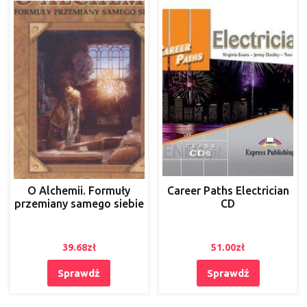
O Alchemii. Formuły
Career Paths Electrician
przemiany samego siebie
CD
39.68
zł
51.00
zł
Sprawdź
Sprawdź