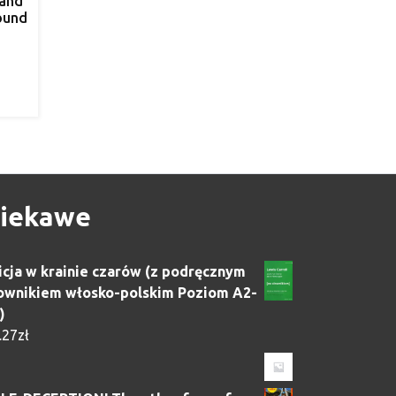
 and
ound
iekawe
icja w krainie czarów (z podręcznym
ownikiem włosko-polskim Poziom A2-
)
.27
zł