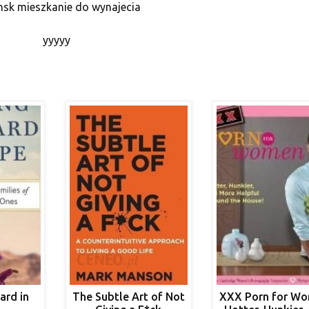
nsk mieszkanie do wynajecia
yyyyy
ard in
The Subtle Art of Not
XXX Porn for Wo