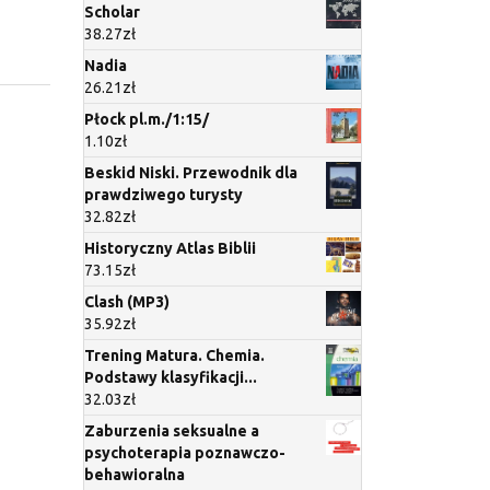
Scholar
38.27
zł
Nadia
26.21
zł
Płock pl.m./1:15/
1.10
zł
Beskid Niski. Przewodnik dla
prawdziwego turysty
32.82
zł
Historyczny Atlas Biblii
73.15
zł
Clash (MP3)
35.92
zł
Trening Matura. Chemia.
Podstawy klasyfikacji...
32.03
zł
Zaburzenia seksualne a
psychoterapia poznawczo-
behawioralna