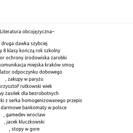
Literatura obcojęzyczna–
druga dawka szybciej
dy 8 klasy kończą rok szkolny
tor ochrony środowiska zarobki
komunikacja miejska kraków smog
kulator odpoczynku dobowego
, zakupy w paryżu
 krzysztof rutkowski wiek
wy zasiłek dla bezrobotnych
czki z serka homogenizowanego przepis
ut darmowe bankomaty w polsce
, gamedev wrocław
, jacek kluczkowski
, stopy w gore