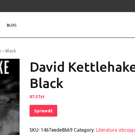
BLOG
 – Black
David Kettlehake
Black
87.57
zł
Sprawdź
SKU:
1467eede8b69
Category:
Literatura obcoję