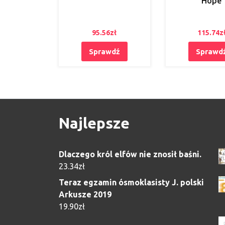
Hope
95.56
zł
115.74
z
Sprawdź
Sprawd
Najlepsze
Dlaczego król elfów nie znosił baśni.
23.34
zł
Teraz egzamin ósmoklasisty J. polski
Arkusze 2019
19.90
zł