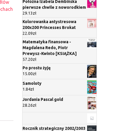
Położna Izabela Dembińska
dłów
pierwsze chwile z noworodkiem
echach
29.13
zł
Kolorowanka antystresowa
200x200 Princesses Brokat
22.09
zł
Matematyka finansowa -
Magdalena Redo, Piotr
Prewysz-Kwinto [KSIĄŻKA]
57.20
zł
Po prostu żyję
15.00
zł
Samoloty
1.84
zł
Jordania Pascal gold
28.26
zł
Rocznik strategiczny 2002/2003