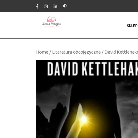
Skip
to
content
SKLEP
Home
/
Literatura obcojęzyczna
/ David Kettlehake