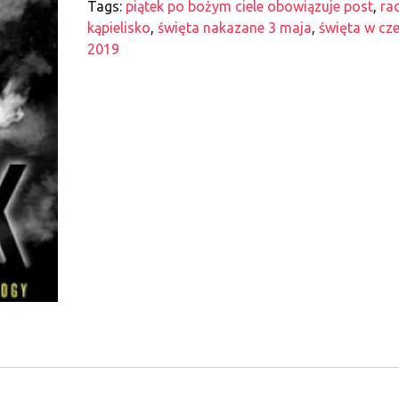
Tags:
piątek po bożym ciele obowiązuje post
,
ra
kąpielisko
,
święta nakazane 3 maja
,
święta w cz
2019