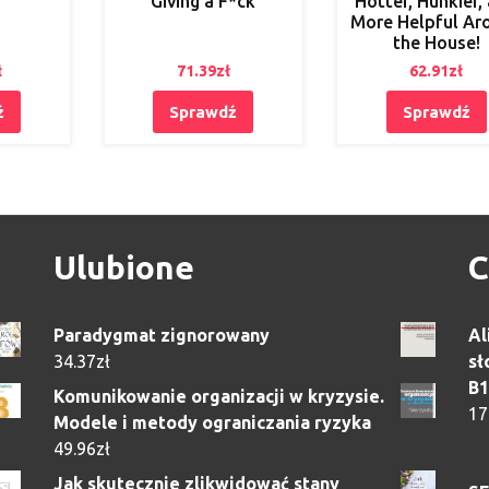
Giving a F*ck
Hotter, Hunkier,
More Helpful Ar
the House!
ł
71.39
zł
62.91
zł
ź
Sprawdź
Sprawdź
Ulubione
C
Paradygmat zignorowany
Al
34.37
zł
sł
B1
Komunikowanie organizacji w kryzysie.
17
Modele i metody ograniczania ryzyka
49.96
zł
Jak skutecznie zlikwidować stany