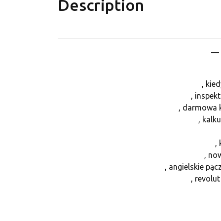
Description
— 
, kie
, inspek
, darmowa 
, kal
,
, no
, angielskie pą
, revol