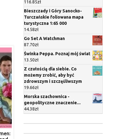
116.85
zł
Bieszczady i Góry Sanocko-
Turczańskie foliowana mapa
turystyczna 1:65 000
14.58
zł
Go Set A Watchman
87.70
zł
Świnka Peppa. Poznaj mój świat
13.50
zł
Z czułością dla siebie. Co
możemy zrobić, aby być
zdrowszym i szczęśliwszym
19.66
zł
Morska szachownica -
geopolityczne znaczenie...
44.38
zł
men: