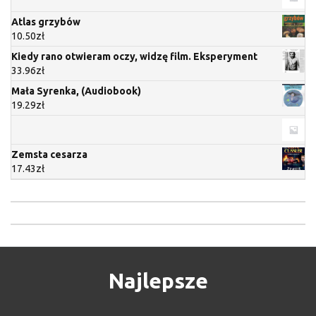
Atlas grzybów
10.50
zł
Kiedy rano otwieram oczy, widzę film. Eksperyment
33.96
zł
Mała Syrenka, (Audiobook)
19.29
zł
Zemsta cesarza
17.43
zł
Najlepsze