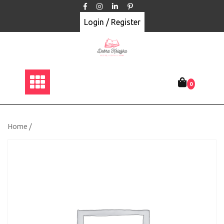
Skip
to
Login / Register
content
0
Home
/