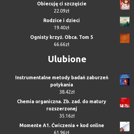
Obiecuję ci szczęście
22.09
zł
Rodzice i dzieci
19.40
zł
Ognisty krzyż. Obca. Tom 5
66.66
zł
Ulubione
Instrumentalne metody badań zaburzeń
połykania
38.42
zł
Chemia organiczna. Zb. zad. do matury
rozszerzonej
35.16
zł
Momente A1. Ćwiczenia + kod online
61.96
zł