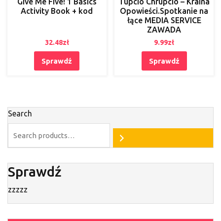
Give Me Five! 1 Basics
Tupcio Chrupcio – Kraina
Activity Book + kod
Opowieści.Spotkanie na
łące MEDIA SERVICE
ZAWADA
32.48
zł
9.99
zł
Sprawdź
Sprawdź
Search
Sprawdź
zzzzz