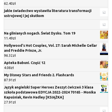
62.40
zł
jakie świadectwo wystawiła literatura transformacji
ustrojowej i jej skutkom
Na glinianych nogach. Świat Dysku. Tom 19
11.49
zł
Hollywood's Hot Couples, Vol. 27: Sarah Michelle Gellar
and Freddie Prinze, Jr.
96.32
zł
Apteka Babuni. Część 12
4.08
zł
My Disney Stars and Friends 2. Flashcards
87.91
zł
Język angielski Super Heroes Zeszyt ćwiczeń 3 klasa
szkoła podstawowa EDYCJA 2022-2024 70165 - Monika
Kapuśniak, Kevin Hadley [KSIĄŻKA]
27.91
zł