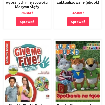
wybranych miejscowości
zaktualizowane (ebook)
Masywu Ślęży
20.36
zł
32.00
zł
Sprawdź
Sprawdź