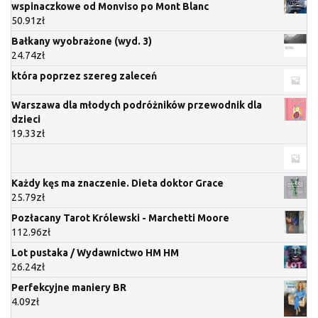
wspinaczkowe od Monviso po Mont Blanc
50.91
zł
Bałkany wyobrażone (wyd. 3)
24.74
zł
która poprzez szereg zaleceń
Warszawa dla młodych podróżników przewodnik dla
dzieci
19.33
zł
Każdy kęs ma znaczenie. Dieta doktor Grace
25.79
zł
Pozłacany Tarot Królewski - Marchetti Moore
112.96
zł
Lot pustaka / Wydawnictwo HM HM
26.24
zł
Perfekcyjne maniery BR
4.09
zł