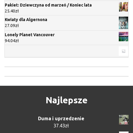
Pakiet: Dziewczyna od marzeń / Koniec lata
25.40
zł
Kwiaty dla Algernona
27.09
zł
Lonely Planet Vancouver
94.04
zł
Najlepsze
Duma i uprzedzenie
37.43
zł