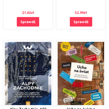
21.62
zł
52.99
zł
Sprawdź
Sprawdź