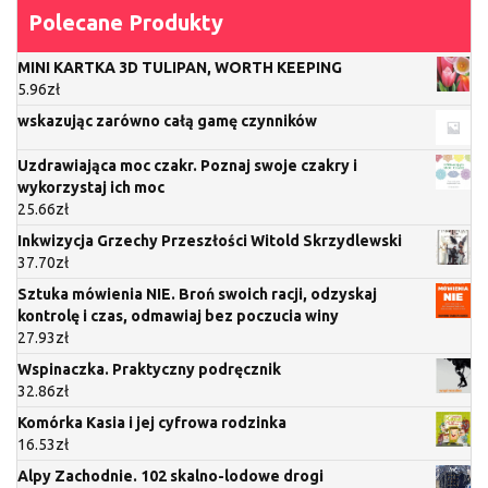
Polecane Produkty
MINI KARTKA 3D TULIPAN, WORTH KEEPING
5.96
zł
wskazując zarówno całą gamę czynników
Uzdrawiająca moc czakr. Poznaj swoje czakry i
wykorzystaj ich moc
25.66
zł
Inkwizycja Grzechy Przeszłości Witold Skrzydlewski
37.70
zł
Sztuka mówienia NIE. Broń swoich racji, odzyskaj
kontrolę i czas, odmawiaj bez poczucia winy
27.93
zł
Wspinaczka. Praktyczny podręcznik
32.86
zł
Komórka Kasia i jej cyfrowa rodzinka
16.53
zł
Alpy Zachodnie. 102 skalno-lodowe drogi