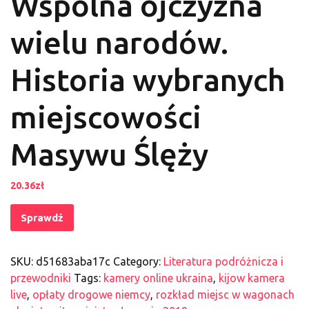
Wspólna ojczyzna
wielu narodów.
Historia wybranych
miejscowości
Masywu Ślęży
20.36
zł
Sprawdź
SKU:
d51683aba17c
Category:
Literatura podróżnicza i
przewodniki
Tags:
kamery online ukraina
,
kijow kamera
live
,
opłaty drogowe niemcy
,
rozkład miejsc w wagonach