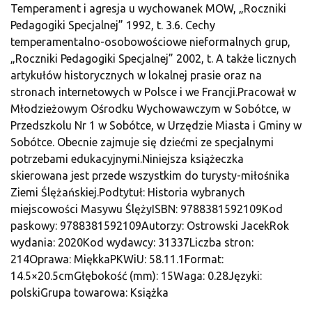
Temperament i agresja u wychowanek MOW, „Roczniki
Pedagogiki Specjalnej” 1992, t. 3.6. Cechy
temperamentalno-osobowościowe nieformalnych grup,
„Roczniki Pedagogiki Specjalnej” 2002, t. A także licznych
artykułów historycznych w lokalnej prasie oraz na
stronach internetowych w Polsce i we Francji.Pracował w
Młodzieżowym Ośrodku Wychowawczym w Sobótce, w
Przedszkolu Nr 1 w Sobótce, w Urzędzie Miasta i Gminy w
Sobótce. Obecnie zajmuje się dziećmi ze specjalnymi
potrzebami edukacyjnymi.Niniejsza książeczka
skierowana jest przede wszystkim do turysty-miłośnika
Ziemi Ślężańskiej.Podtytuł: Historia wybranych
miejscowości Masywu ŚlężyISBN: 9788381592109Kod
paskowy: 9788381592109Autorzy: Ostrowski JacekRok
wydania: 2020Kod wydawcy: 31337Liczba stron:
214Oprawa: MiękkaPKWiU: 58.11.1Format:
14.5×20.5cmGłębokość (mm): 15Waga: 0.28Języki:
polskiGrupa towarowa: Książka