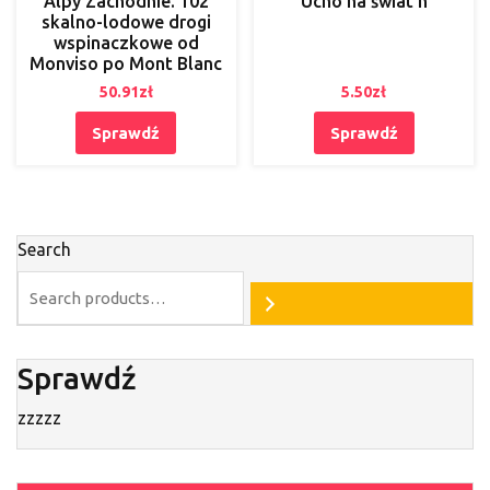
Alpy Zachodnie. 102
Ucho na świat n
skalno-lodowe drogi
wspinaczkowe od
Monviso po Mont Blanc
50.91
zł
5.50
zł
Sprawdź
Sprawdź
Search
Sprawdź
zzzzz