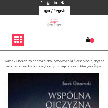
Skip
to
Login / Register
content
0
Home
/
Literatura podróżnicza i przewodniki
/ Wspólna ojczyzna
wielu narodów. Historia wybranych miejscowości Masywu Ślęży