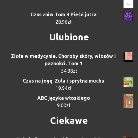
Czas żniw Tom 3 Pieśń jutra
28.96
zł
Ulubione
Zioła w medycynie. Choroby skóry, włosów i
paznokci. Tom 1
54.38
zł
Czas na jogę. Zula i sprytna mucha
19.94
zł
ABC języka włoskiego
9.00
zł
Ciekawe