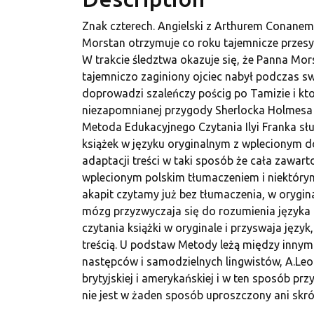
Znak czterech. Angielski z Arthurem Conanem
Morstan otrzymuje co roku tajemnicze przesył
W trakcie śledztwa okazuje się, że Panna Mors
tajemniczo zaginiony ojciec nabył podczas swo
doprowadzi szaleńczy pościg po Tamizie i kt
niezapomnianej przygody Sherlocka Holmesa i 
Metoda Edukacyjnego Czytania Ilyi Franka słu
książek w języku oryginalnym z wplecionym 
adaptacji treści w taki sposób że cała zawarto
wplecionym polskim tłumaczeniem i niektórym
akapit czytamy już bez tłumaczenia, w orygina
mózg przyzwyczaja się do rozumienia języka o
czytania książki w oryginale i przyswaja język
treścią. U podstaw Metody leżą między innymi
następców i samodzielnych lingwistów, A.Leont
brytyjskiej i amerykańskiej i w ten sposób prz
nie jest w żaden sposób uproszczony ani skr