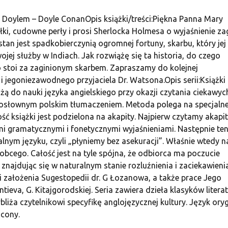
 Doylem – Doyle ConanOpis książki/treści:Piękna Panna Mary
ki, cudowne perły i prosi Sherlocka Holmesa o wyjaśnienie za
tan jest spadkobierczynią ogromnej fortuny, skarbu, który jej
jej służby w Indiach. Jak rozwiążę się ta historia, do czego
o stoi za zaginionym skarbem. Zapraszamy do kolejnej
jegoniezawodnego przyjaciela Dr. Watsona.Opis serii:Książki z
żą do nauki języka angielskiego przy okazji czytania ciekawyc
dosłownym polskim tłumaczeniem. Metoda polega na specjalne
ść książki jest podzielona na akapity. Najpierw czytamy akapit
i gramatycznymi i fonetycznymi wyjaśnieniami. Następnie te
lnym języku, czyli „płyniemy bez asekuracji”. Właśnie wtedy n
bcego. Całość jest na tyle spójna, że odbiorca ma poczucie
, znajdując się w naturalnym stanie rozluźnienia i zaciekawieni
 założenia Sugestopedii dr. G Łozanowa, a także prace Jego
ieva, G. Kitajgorodskiej. Seria zawiera dzieła klasyków litera
ybliża czytelnikowi specyfikę anglojęzycznej kultury. Język ory
ócony.