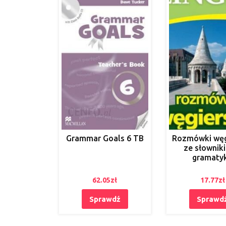
Grammar Goals 6 TB
Rozmówki węg
ze słowniki
gramaty
62.05
zł
17.77
zł
Sprawdź
Sprawd