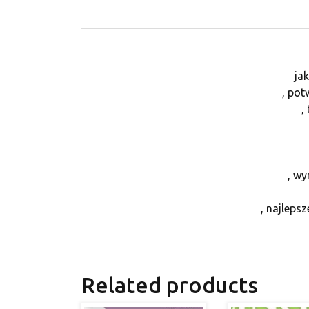
ja
, pot
,
, w
, najleps
Related products