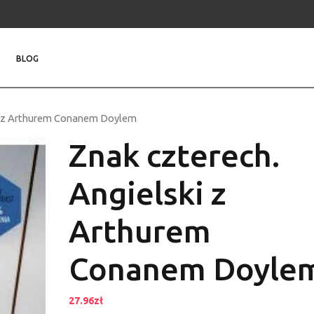
BLOG
ki z Arthurem Conanem Doylem
Znak czterech.
Angielski z
Arthurem
Conanem Doyle
27.96
zł