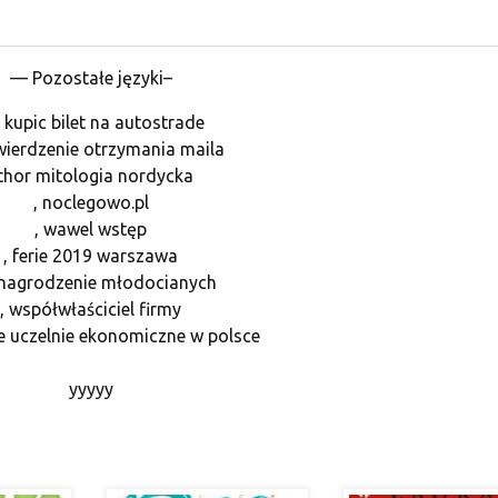
— Pozostałe języki–
k kupic bilet na autostrade
wierdzenie otrzymania maila
 thor mitologia nordycka
, noclegowo.pl
, wawel wstęp
, ferie 2019 warszawa
ynagrodzenie młodocianych
, współwłaściciel firmy
ze uczelnie ekonomiczne w polsce
yyyyy