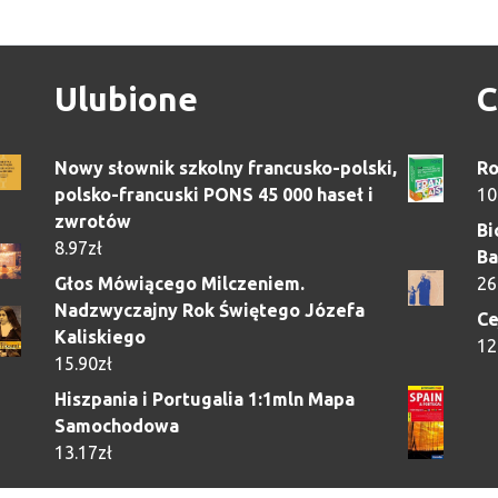
Ulubione
C
Nowy słownik szkolny francusko-polski,
Ro
polsko-francuski PONS 45 000 haseł i
10
zwrotów
Bi
8.97
zł
Ba
Głos Mówiącego Milczeniem.
26
Nadzwyczajny Rok Świętego Józefa
Ce
Kaliskiego
12
15.90
zł
Hiszpania i Portugalia 1:1mln Mapa
Samochodowa
13.17
zł