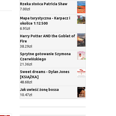
Rzeka słońca Patricia Shaw
7.00
zł
Mapa turystyczna - Karpacz i
okolice 1:12 500
6.95
zł
Harry Potter AND the Goblet of
Fire
38.29
zł
Sprytne gotowanie Szymona
Czerwińskiego
21.36
zł
Sweet dreams - Dylan Jones
[KSIĄŻKA]
48.68
zł
Jak uwieść żonę bossa
10.47
zł