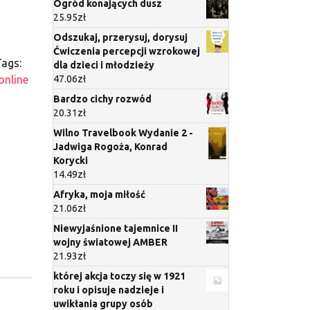
Ogród konających dusz
25.95
zł
Odszukaj, przerysuj, dorysuj
Ćwiczenia percepcji wzrokowej
ags:
dla dzieci i młodzieży
online
47.06
zł
Bardzo cichy rozwód
20.31
zł
Wilno Travelbook Wydanie 2 -
Jadwiga Rogoża, Konrad
Korycki
14.49
zł
Afryka, moja miłość
21.06
zł
Niewyjaśnione tajemnice II
wojny światowej AMBER
21.93
zł
której akcja toczy się w 1921
roku i opisuje nadzieje i
uwikłania grupy osób