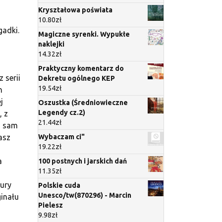
Kryształowa poświata
10.80
zł
gadki.
Magiczne syrenki. Wypukłe
naklejki
14.32
zł
Praktyczny komentarz do
 serii
Dekretu ogólnego KEP
19.54
zł
h
j
Oszustka (Średniowieczne
Legendy cz.2)
, z
21.44
zł
n sam
Wybaczam ci"
asz
19.22
zł
a
100 postnych i jarskich dań
11.35
zł
tury
Polskie cuda
Unesco/tw(870296) - Marcin
ginału
Pielesz
9.98
zł