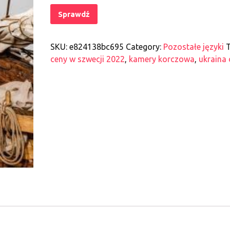
Sprawdź
SKU:
e824138bc695
Category:
Pozostałe języki
T
ceny w szwecji 2022
,
kamery korczowa
,
ukraina 