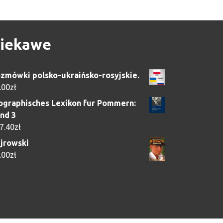
iekawe
zmówki polsko-ukraińsko-rosyjskie.
.00
zł
ographisches Lexikon fur Pommern:
nd 3
7.40
zł
jrowski
.00
zł