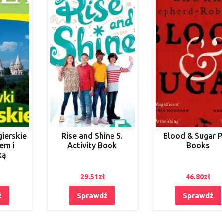
ierskie
Rise and Shine 5.
Blood & Sugar 
em i
Activity Book
Books
ką
29.51
zł
46.80
zł
ź
Sprawdź
Sprawdź