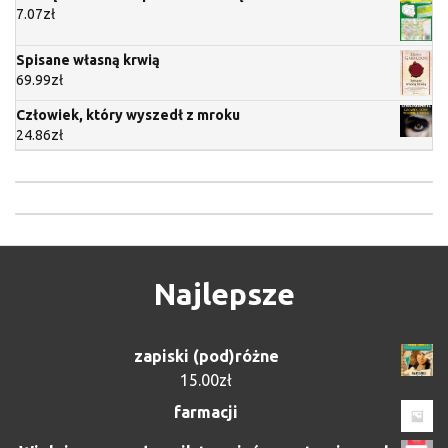
7.07
zł
Spisane własną krwią
69.99
zł
Człowiek, który wyszedł z mroku
24.86
zł
Najlepsze
zapiski (pod)różne
15.00
zł
farmacji