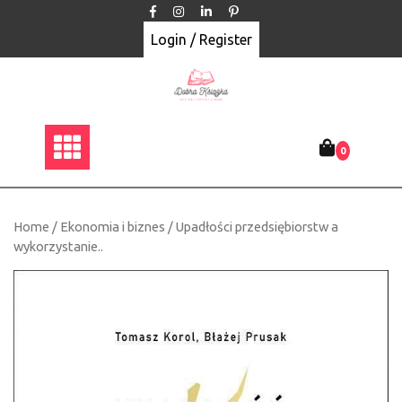
Skip
to
Login / Register
content
0
Home
/
Ekonomia i biznes
/ Upadłości przedsiębiorstw a
wykorzystanie..