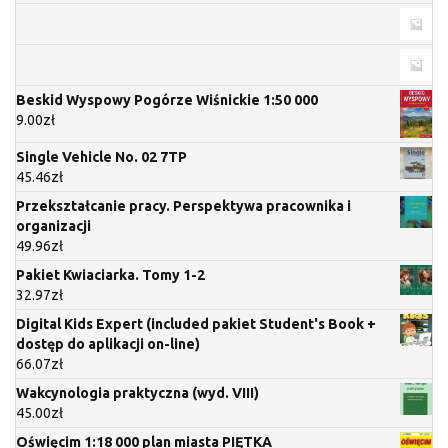
Beskid Wyspowy Pogórze Wiśnickie 1:50 000
9.00
zł
Single Vehicle No. 02 7TP
45.46
zł
Przekształcanie pracy. Perspektywa pracownika i
organizacji
49.96
zł
Pakiet Kwiaciarka. Tomy 1-2
32.97
zł
Digital Kids Expert (included pakiet Student's Book +
dostęp do aplikacji on-line)
66.07
zł
Wakcynologia praktyczna (wyd. VIII)
45.00
zł
Oświęcim 1:18 000 plan miasta PIĘTKA