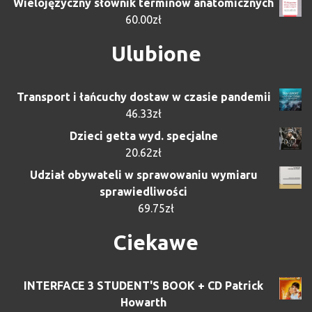
Wielojęzyczny słownik terminów anatomicznych
60.00
zł
Ulubione
Transport i łańcuchy dostaw w czasie pandemii
46.33
zł
Dzieci getta wyd. specjalne
20.62
zł
Udział obywateli w sprawowaniu wymiaru
sprawiedliwości
69.75
zł
Ciekawe
INTERFACE 3 STUDENT'S BOOK + CD Patrick
Howarth