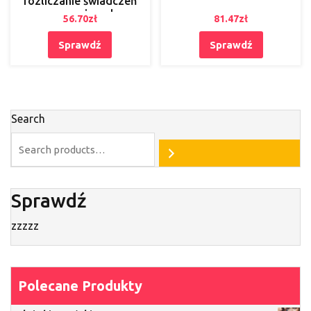
rozliczanie świadczeń
pracowniczych,
56.70
zł
81.47
zł
dokumentacja kadrowa,
podatkowa i ZUS
Sprawdź
Sprawdź
Search
Sprawdź
zzzzz
Polecane Produkty