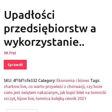
Upadłości
przedsiębiorstw a
wykorzystanie..
39.71
zł
Sprawdź
SKU:
4f1bf1cfe332
Category:
Ekonomia i biznes
Tags:
charkow live
,
co warto przywieźć z chorwacji
,
czy boże
ciało jest świętem nakazanym
,
jak kupić bilet na łomnicki
szczyt
,
kijow live
,
łomnica kolejką cennik 2021