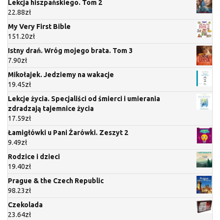
Lekcja hiszpańskiego. Tom 2
22.88
zł
My Very First Bible
151.20
zł
Istny drań. Wróg mojego brata. Tom 3
7.90
zł
Mikołajek. Jedziemy na wakacje
19.45
zł
Lekcje życia. Specjaliści od śmierci i umierania
zdradzają tajemnice życia
17.59
zł
Łamigłówki u Pani Żarówki. Zeszyt 2
9.49
zł
Rodzice i dzieci
19.40
zł
Prague & the Czech Republic
98.23
zł
Czekolada
23.64
zł