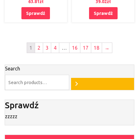
63.81
zł
39.02
zł
Sprawdź
Sprawdź
1
2
3
4
…
16
17
18
→
Search
Sprawdź
zzzzz