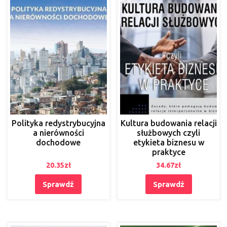
Polityka redystrybucyjna
Kultura budowania relacji
a nierówności
służbowych czyli
dochodowe
etykieta biznesu w
praktyce
20.35
zł
34.67
zł
Sprawdź
Sprawdź