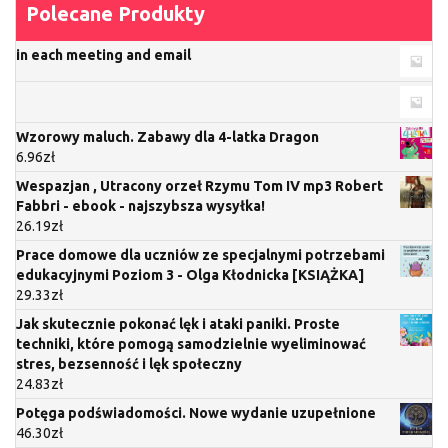
Polecane Produkty
in each meeting and email
Wzorowy maluch. Zabawy dla 4-latka Dragon
6.96
zł
Wespazjan , Utracony orzeł Rzymu Tom IV mp3 Robert
Fabbri - ebook - najszybsza wysyłka!
26.19
zł
Prace domowe dla uczniów ze specjalnymi potrzebami
edukacyjnymi Poziom 3 - Olga Kłodnicka [KSIĄŻKA]
29.33
zł
Jak skutecznie pokonać lęk i ataki paniki. Proste
techniki, które pomogą samodzielnie wyeliminować
stres, bezsenność i lęk społeczny
24.83
zł
Potęga podświadomości. Nowe wydanie uzupełnione
46.30
zł