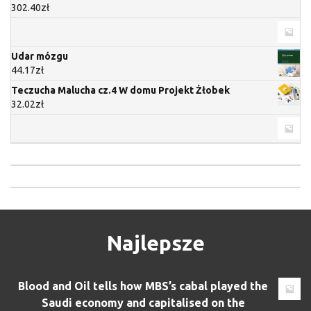
302.40
zł
Udar mózgu
44.17
zł
Teczucha Malucha cz.4 W domu Projekt Żłobek
32.02
zł
Najlepsze
Blood and Oil tells how MBS’s cabal played the
Saudi economy and capitalised on the