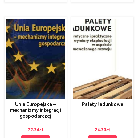
Unia Europejska –
Palety ładunkowe
mechanizmy integracji
gospodarczej
22.34
zł
24.30
zł