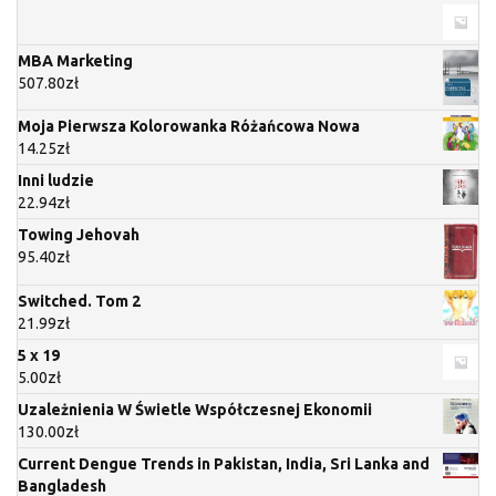
MBA Marketing
507.80
zł
Moja Pierwsza Kolorowanka Różańcowa Nowa
14.25
zł
Inni ludzie
22.94
zł
Towing Jehovah
95.40
zł
Switched. Tom 2
21.99
zł
5 x 19
5.00
zł
Uzależnienia W Świetle Współczesnej Ekonomii
130.00
zł
Current Dengue Trends in Pakistan, India, Sri Lanka and
Bangladesh