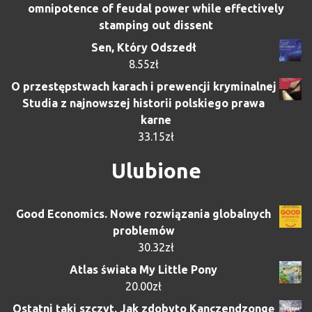
omnipotence of feudal power while effectively
stamping out dissent
Sen, Który Odszedł
8.55
zł
O przestępstwach karach i prewencji kryminalnej
Studia z najnowszej historii polskiego prawa
karne
33.15
zł
Ulubione
Good Economics. Nowe rozwiązania globalnych
problemów
30.32
zł
Atlas świata My Little Pony
20.00
zł
Ostatni taki szczyt. Jak zdobyto Kanczendzongę