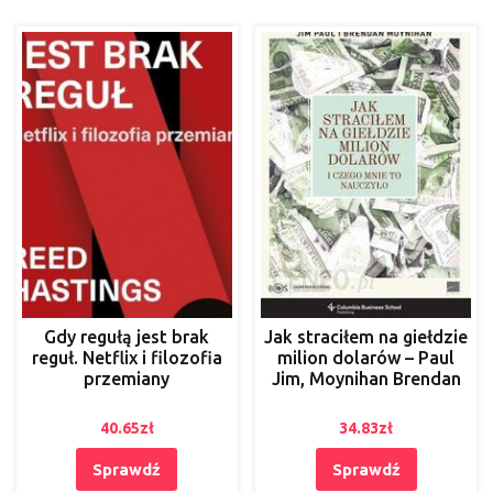
Gdy regułą jest brak
Jak straciłem na giełdzie
reguł. Netflix i filozofia
milion dolarów – Paul
przemiany
Jim, Moynihan Brendan
40.65
zł
34.83
zł
Sprawdź
Sprawdź