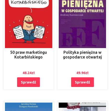
50 praw marketingu
Polityka pieniężna w
Kotarbińskiego
gospodarce otwartej
48.24
zł
49.96
zł
Sprawdź
Sprawdź