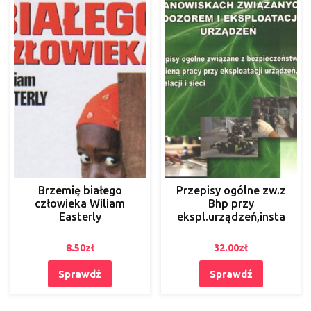
Brzemię białego
Przepisy ogólne zw.z
człowieka Wiliam
Bhp przy
Easterly
ekspl.urządzeń,insta
8.50
zł
32.00
zł
Sprawdź
Sprawdź