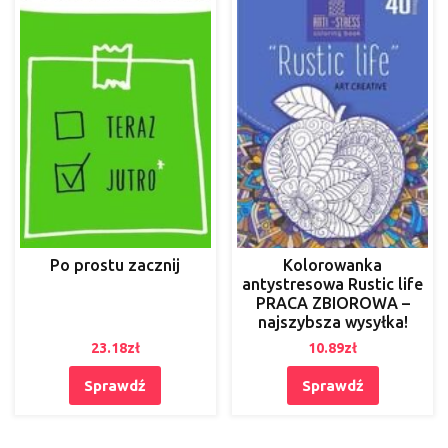
Po prostu zacznij
Kolorowanka
antystresowa Rustic life
PRACA ZBIOROWA –
najszybsza wysyłka!
23.18
zł
10.89
zł
Sprawdź
Sprawdź