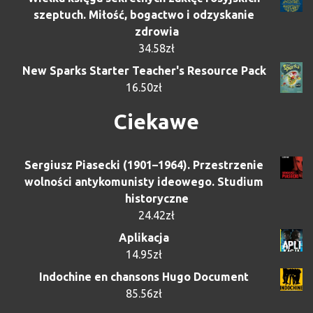
szeptuch. Miłość, bogactwo i odzyskanie
zdrowia
34.58
zł
New Sparks Starter Teacher's Resource Pack
16.50
zł
Ciekawe
Sergiusz Piasecki (1901–1964). Przestrzenie
wolności antykomunisty ideowego. Studium
historyczne
24.42
zł
Aplikacja
14.95
zł
Indochine en chansons Hugo Document
85.56
zł