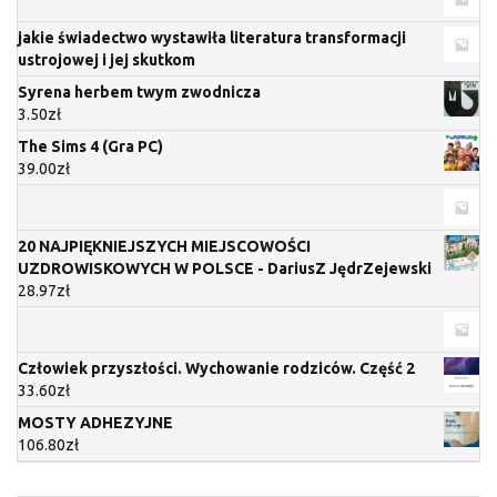
jakie świadectwo wystawiła literatura transformacji
ustrojowej i jej skutkom
Syrena herbem twym zwodnicza
3.50
zł
The Sims 4 (Gra PC)
39.00
zł
20 NAJPIĘKNIEJSZYCH MIEJSCOWOŚCI
UZDROWISKOWYCH W POLSCE - DariusZ JędrZejewski
28.97
zł
Człowiek przyszłości. Wychowanie rodziców. Część 2
33.60
zł
MOSTY ADHEZYJNE
106.80
zł