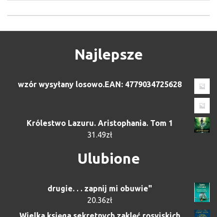
Najlepsze
wzór wysyłany losowo.EAN: 4779034725628
Królestwo Lazuru. Aristophania. Tom 1
31.49
zł
Ulubione
drugie. . . zapnij mi obuwie"
20.36
zł
Wielka księga sekretnych zaklęć rosyjskich