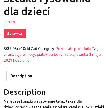
dla dzieci
35.43
zł
Sprawdź
SKU:
05ce10cbf7a6
Category:
Pozostałe poradniki
Tags:
chorwacja winiety
,
piatek po bozym ciele
,
swieto 3 maja
2021 koscielne
Description
Description
Najlepsze książki o rysowaniu teraz także dla
dzieci!Poradnik zaznajamia z podstawami rysunku. Dzięki