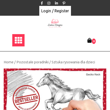
Skip
to
Login / Register
content
0
Home
/
Pozostałe poradniki
/ Sztuka rysowania dla dzieci