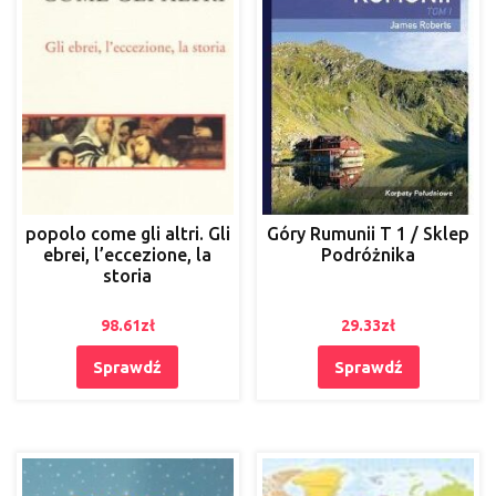
popolo come gli altri. Gli
Góry Rumunii T 1 / Sklep
ebrei, l’eccezione, la
Podróżnika
storia
98.61
zł
29.33
zł
Sprawdź
Sprawdź