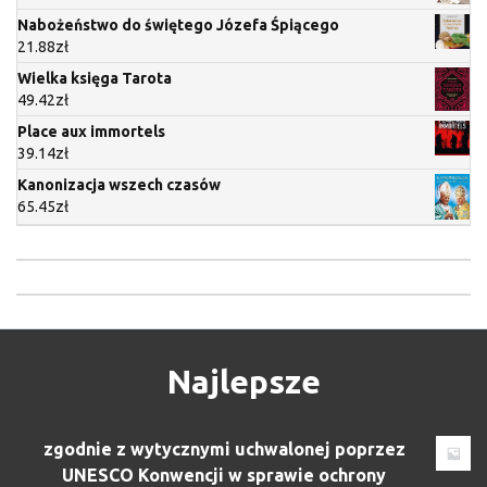
Nabożeństwo do świętego Józefa Śpiącego
21.88
zł
Wielka księga Tarota
49.42
zł
Place aux immortels
39.14
zł
Kanonizacja wszech czasów
65.45
zł
Najlepsze
zgodnie z wytycznymi uchwalonej poprzez
UNESCO Konwencji w sprawie ochrony