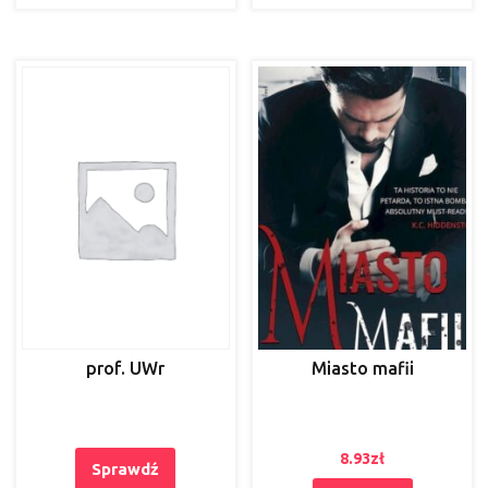
prof. UWr
Miasto mafii
8.93
zł
Sprawdź