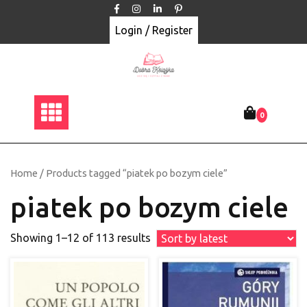
Skip
to
Login / Register
content
0
Home
/ Products tagged “piatek po bozym ciele”
piatek po bozym ciele
Showing 1–12 of 113 results