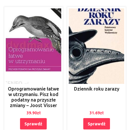
Oprogramowanie łatwe
Dziennik roku zarazy
w utrzymaniu. Pisz kod
podatny na przyszłe
zmiany – Joost Visser
39.90
zł
31.69
zł
Sprawdź
Sprawdź