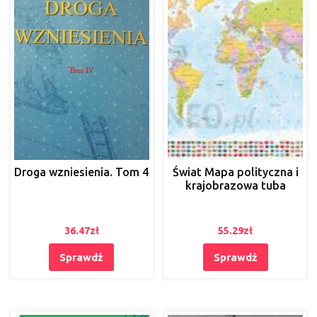
Droga wzniesienia. Tom 4
Świat Mapa polityczna i
krajobrazowa tuba
36.47
zł
55.29
zł
Sprawdź
Sprawdź