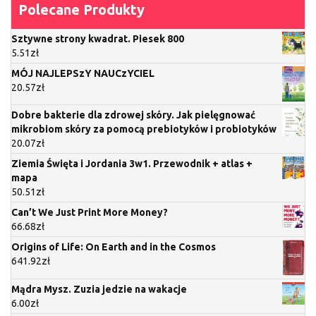
Polecane Produkty
Sztywne strony kwadrat. Piesek 800
5.51
zł
MÓJ NAJLEPSzY NAUCzYCIEL
20.57
zł
Dobre bakterie dla zdrowej skóry. Jak pielęgnować
mikrobiom skóry za pomocą prebiotyków i probiotyków
20.07
zł
Ziemia Święta i Jordania 3w1. Przewodnik + atlas +
mapa
50.51
zł
Can’t We Just Print More Money?
66.68
zł
Origins of Life: On Earth and in the Cosmos
641.92
zł
Mądra Mysz. Zuzia jedzie na wakacje
6.00
zł