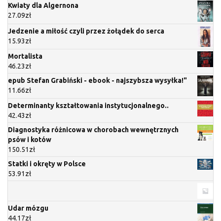
Kwiaty dla Algernona
27.09
zł
Jedzenie a miłość czyli przez żołądek do serca
15.93
zł
Mortalista
46.23
zł
epub Stefan Grabiński - ebook - najszybsza wysyłka!"
11.66
zł
Determinanty kształtowania instytucjonalnego..
42.43
zł
Diagnostyka różnicowa w chorobach wewnętrznych
psów i kotów
150.51
zł
Statki i okręty w Polsce
53.91
zł
Udar mózgu
44.17
zł