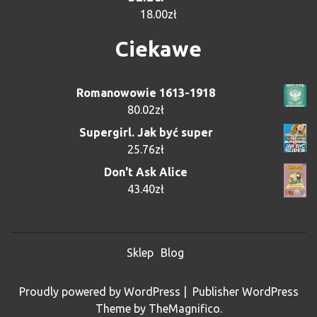
18.00
zł
Ciekawe
Romanowowie 1613-1918
80.02
zł
Supergirl. Jak być super
25.76
zł
Don't Ask Alice
43.40
zł
Sklep
Blog
Proudly powered by WordPress
|
Publisher WordPress
Theme
by TheMagnifico.