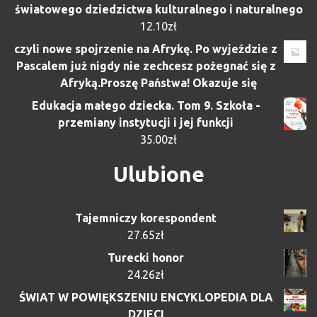
światowego dziedzictwa kulturalnego i naturalnego
12.10
zł
czyli nowe spojrzenie na Afrykę. Po wyjeździe z
Pascalem już nigdy nie zechcesz pożegnać się z
Afryką.Proszę Państwa! Okazuje się
Edukacja małego dziecka. Tom 9. Szkoła -
przemiany instytucji i jej funkcji
35.00
zł
Ulubione
Tajemniczy korespondent
27.65
zł
Turecki honor
24.26
zł
ŚWIAT W POWIĘKSZENIU ENCYKLOPEDIA DLA
DZIECI