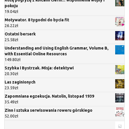
pokoju
19.04
zł
Motywator. 8 tygodni do bycia fit
26.22
zł
Ostatni berserk
25.58
zł
Understanding and Using English Grammar, Volume B,
with Essential Online Resources
149.80
zł
Szybka i Bystrzak. Misja: detektywi
20.30
zł
Las zaginionych
23.59
zł
Zapomniana egzekucja. Natolin, listopad 1939
35.49
zł
Zinn i sztuka serwisowania roweru górskiego
52.00
zł