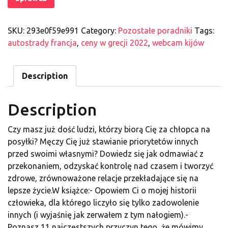
SKU:
293e0f59e991
Category:
Pozostałe poradniki
Tags:
autostrady francja
,
ceny w grecji 2022
,
webcam kijów
Description
Description
Czy masz już dość ludzi, którzy biorą Cię za chłopca na
posyłki? Męczy Cię już stawianie priorytetów innych
przed swoimi własnymi? Dowiedz się jak odmawiać z
przekonaniem, odzyskać kontrolę nad czasem i tworzyć
zdrowe, zrównoważone relacje przekładające się na
lepsze życie.W książce:- Opowiem Ci o mojej historii
człowieka, dla którego liczyło się tylko zadowolenie
innych (i wyjaśnię jak zerwałem z tym nałogiem).-
Poznasz 11 najczęstszych przyczyn tego, że mówimy