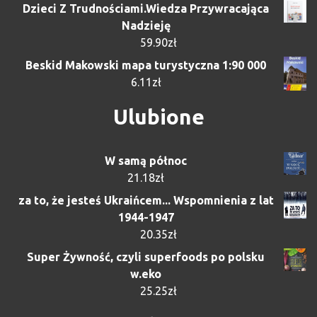
Dzieci Z Trudnościami.Wiedza Przywracająca
Nadzieję
59.90
zł
Beskid Makowski mapa turystyczna 1:90 000
6.11
zł
Ulubione
W samą północ
21.18
zł
za to, że jesteś Ukraińcem... Wspomnienia z lat
1944-1947
20.35
zł
Super Żywność, czyli superfoods po polsku
w.eko
25.25
zł