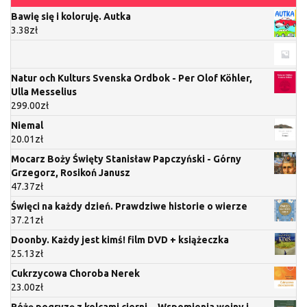
Bawię się i koloruję. Autka
3.38
zł
Natur och Kulturs Svenska Ordbok - Per Olof Köhler,
Ulla Messelius
299.00
zł
Niemal
20.01
zł
Mocarz Boży Święty Stanisław Papczyński - Górny
Grzegorz, Rosikoń Janusz
47.37
zł
Święci na każdy dzień. Prawdziwe historie o wierze
37.21
zł
Doonby. Każdy jest kimś! film DVD + książeczka
25.13
zł
Cukrzycowa Choroba Nerek
23.00
zł
Różę pogryzę z kolcami cierni... Wspomienia wojny i