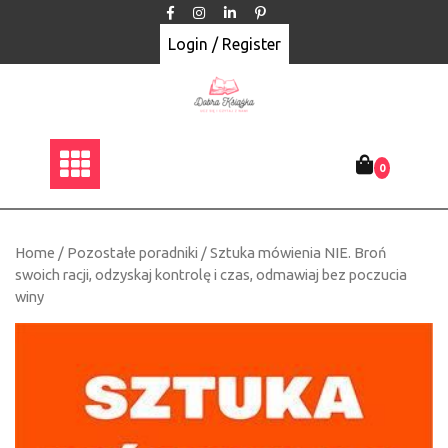
Skip
to
Login / Register
content
0
Home
/
Pozostałe poradniki
/ Sztuka mówienia NIE. Broń
swoich racji, odzyskaj kontrolę i czas, odmawiaj bez poczucia
winy