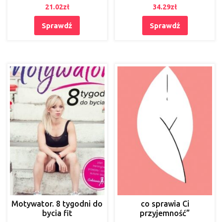
21.02
zł
34.29
zł
Sprawdź
Sprawdź
Motywator. 8 tygodni do
co sprawia Ci
bycia fit
przyjemność”