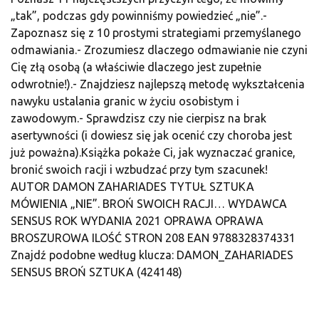
„tak”, podczas gdy powinniśmy powiedzieć „nie”.-
Zapoznasz się z 10 prostymi strategiami przemyślanego
odmawiania.- Zrozumiesz dlaczego odmawianie nie czyni
Cię złą osobą (a właściwie dlaczego jest zupełnie
odwrotnie!).- Znajdziesz najlepszą metodę wykształcenia
nawyku ustalania granic w życiu osobistym i
zawodowym.- Sprawdzisz czy nie cierpisz na brak
asertywności (i dowiesz się jak ocenić czy choroba jest
już poważna).Książka pokaże Ci, jak wyznaczać granice,
bronić swoich racji i wzbudzać przy tym szacunek!
AUTOR DAMON ZAHARIADES TYTUŁ SZTUKA
MÓWIENIA „NIE”. BROŃ SWOICH RACJI… WYDAWCA
SENSUS ROK WYDANIA 2021 OPRAWA OPRAWA
BROSZUROWA ILOŚĆ STRON 208 EAN 9788328374331
Znajdź podobne według klucza: DAMON_ZAHARIADES
SENSUS BROŃ SZTUKA (424148)