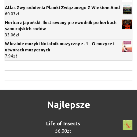
Atlas Zwyrodnienia Plamki Związanego Z Wiekiem Amd
60.03
zł
Herbarz japoński. Ilustrowany przewodnik po herbach
samurajskich rodów
33.06
zł
W krainie muzyki Notatnik muzyczny z. 1 - O muzyce i
utworach muzycznych
7.94
zł
Najlepsze
Life of Insects
56.00
zł