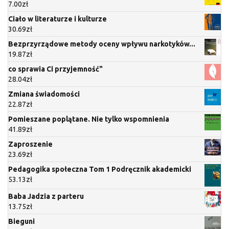
7.00
zł
Ciało w literaturze i kulturze
30.69
zł
Bezprzyrządowe metody oceny wpływu narkotyków...
19.87
zł
co sprawia Ci przyjemność"
28.04
zł
Zmiana świadomości
22.87
zł
Pomieszane poplątane. Nie tylko wspomnienia
41.89
zł
Zaproszenie
23.69
zł
Pedagogika społeczna Tom 1 Podręcznik akademicki
53.13
zł
Baba Jadzia z parteru
13.75
zł
Bieguni