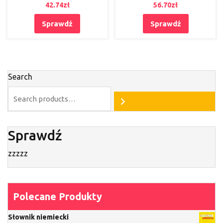
pracowniczych,
42.74
zł
56.70
zł
dokumentacja kadrowa,
podatkowa i ZUS
Sprawdź
Sprawdź
Search
Sprawdź
zzzzz
Polecane Produkty
Słownik niemiecki