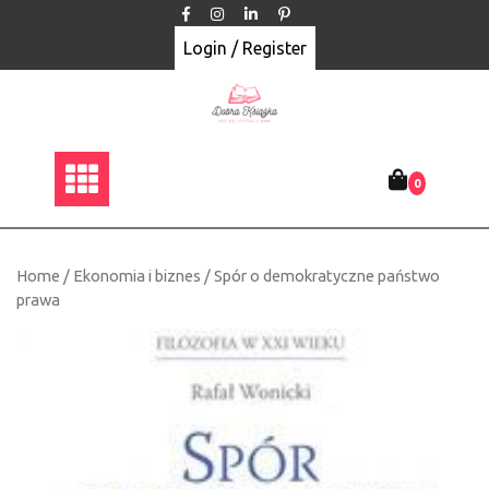
Skip
to
Login / Register
content
0
Home
/
Ekonomia i biznes
/ Spór o demokratyczne państwo
prawa