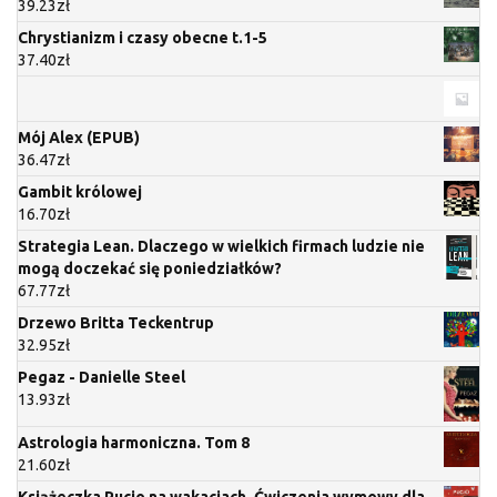
39.23
zł
Chrystianizm i czasy obecne t.1-5
37.40
zł
Mój Alex (EPUB)
36.47
zł
Gambit królowej
16.70
zł
Strategia Lean. Dlaczego w wielkich firmach ludzie nie
mogą doczekać się poniedziałków?
67.77
zł
Drzewo Britta Teckentrup
32.95
zł
Pegaz - Danielle Steel
13.93
zł
Astrologia harmoniczna. Tom 8
21.60
zł
Książeczka Pucio na wakacjach. Ćwiczenia wymowy dla