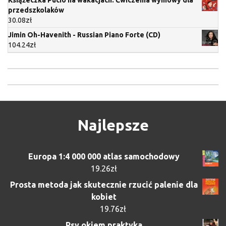
przedszkolaków
30.08
zł
Jimin Oh-Havenith - Russian Piano Forte (CD)
104.24
zł
Najlepsze
Europa 1:4 000 000 atlas samochodowy
19.26
zł
Prosta metoda jak skutecznie rzucić palenie dla
kobiet
19.76
zł
Psy okiem praktyka