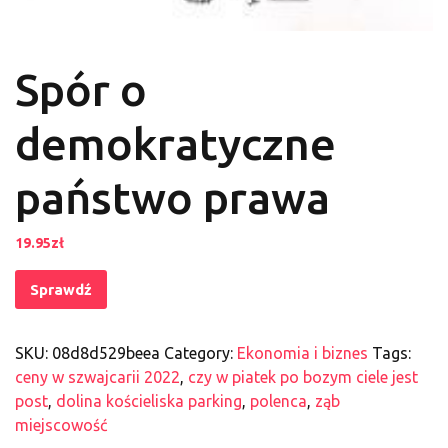
Spór o
demokratyczne
państwo prawa
19.95
zł
Sprawdź
SKU:
08d8d529beea
Category:
Ekonomia i biznes
Tags:
ceny w szwajcarii 2022
,
czy w piatek po bozym ciele jest
post
,
dolina kościeliska parking
,
polenca
,
ząb
miejscowość