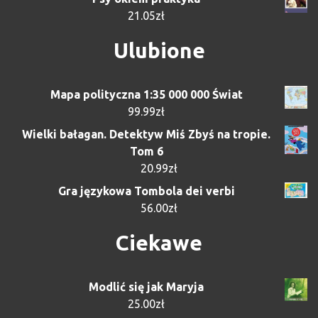
21.05
zł
Ulubione
Mapa polityczna 1:35 000 000 Świat
99.99
zł
Wielki bałagan. Detektyw Miś Zbyś na tropie.
Tom 6
20.99
zł
Gra językowa Tombola dei verbi
56.00
zł
Ciekawe
Modlić się jak Maryja
25.00
zł