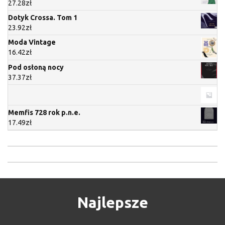
27.28
zł
Dotyk Crossa. Tom 1
23.92
zł
Moda Vintage
16.42
zł
Pod osłoną nocy
37.37
zł
Memfis 728 rok p.n.e.
17.49
zł
Najlepsze