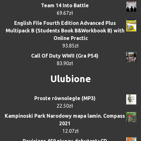
Team 14 Into Battle
69.67
zł
English File Fourth Edition Advanced Plus
Multipack B (Students Book B&Workbook B) with
Online Practic
93.85
zł
Call Of Duty WWII (Gra PS4)
83.90
zł
Ulubione
Proste równoległe (MP3)
22.50
zł
Kampinoski Park Narodowy mapa lamin. Compass
2021
12.07
zł
Revisions 450 niveau debutant+CD