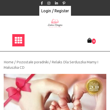
Skip
to
Login / Register
content
0
Home
/
Pozostałe poradniki
/ Relaks Dla Serduszka Mamy I
Maluszka CD