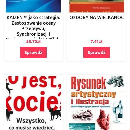
KAIZEN ™ jako strategia.
OzDOBY NA WIELKANOC
Zastosowanie oceny
Przepływu,
Synchronizacji i
Poziomowania [FSL™] do
50.70
zł
7.41
zł
pomiarów i doskonalenia
wyników operacyjnych
Sprawdź
Sprawdź