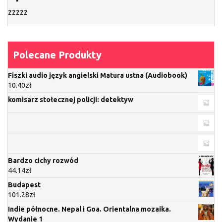
zzzzz
Polecane Produkty
Fiszki audio język angielski Matura ustna (Audiobook)
10.40
zł
komisarz stołecznej policji: detektyw
Bardzo cichy rozwód
44.14
zł
Budapest
101.28
zł
Indie północne. Nepal i Goa. Orientalna mozaika.
Wydanie 1