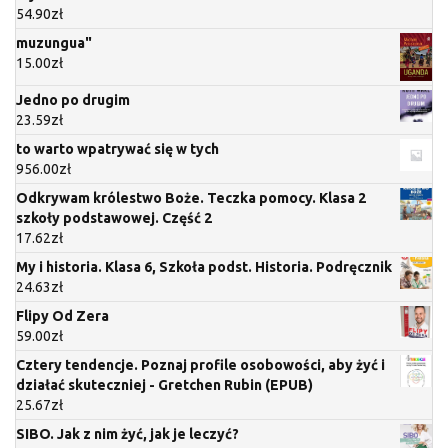
54.90
zł
muzungua"
15.00
zł
Jedno po drugim
23.59
zł
to warto wpatrywać się w tych
956.00
zł
Odkrywam królestwo Boże. Teczka pomocy. Klasa 2
szkoły podstawowej. Część 2
17.62
zł
My i historia. Klasa 6, Szkoła podst. Historia. Podręcznik
24.63
zł
Flipy Od Zera
59.00
zł
Cztery tendencje. Poznaj profile osobowości, aby żyć i
działać skuteczniej - Gretchen Rubin (EPUB)
25.67
zł
SIBO. Jak z nim żyć, jak je leczyć?