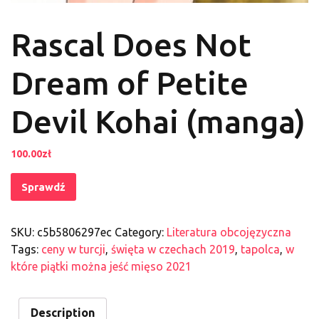
Rascal Does Not
Dream of Petite
Devil Kohai (manga)
100.00
zł
Sprawdź
SKU:
c5b5806297ec
Category:
Literatura obcojęzyczna
Tags:
ceny w turcji
,
święta w czechach 2019
,
tapolca
,
w
które piątki można jeść mięso 2021
Description