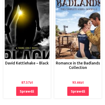
David Kettlehake – Black
Romance in the Badlands
Collection
87.57
zł
93.66
zł
Sprawdź
Sprawdź