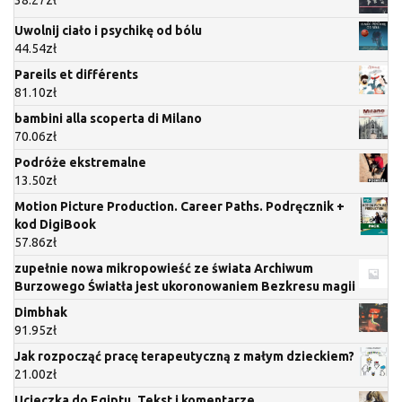
Uwolnij ciało i psychikę od bólu
44.54
zł
Pareils et différents
81.10
zł
bambini alla scoperta di Milano
70.06
zł
Podróże ekstremalne
13.50
zł
Motion Picture Production. Career Paths. Podręcznik +
kod DigiBook
57.86
zł
zupełnie nowa mikropowieść ze świata Archiwum
Burzowego Światła jest ukoronowaniem Bezkresu magii
Dimbhak
91.95
zł
Jak rozpocząć pracę terapeutyczną z małym dzieckiem?
21.00
zł
Ucieczka do Egiptu. Tekst i komentarze