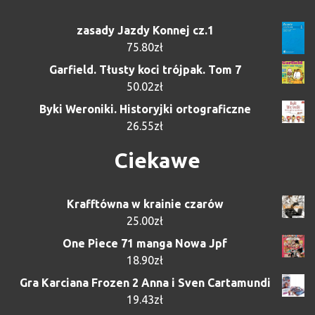
zasady Jazdy Konnej cz.1
75.80
zł
Garfield. Tłusty koci trójpak. Tom 7
50.02
zł
Byki Weroniki. Historyjki ortograficzne
26.55
zł
Ciekawe
Krafftówna w krainie czarów
25.00
zł
One Piece 71 manga Nowa Jpf
18.90
zł
Gra Karciana Frozen 2 Anna i Sven Cartamundi
19.43
zł