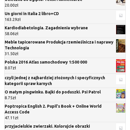
20.00
zł
Un giorni in Italia 2 libro+CD
163.29
zł
Kardiodiabetologia. Zagadnienia wybrane
58.06
zł
Meble tapicerowane Produkcja rzemieślnicza i naprawy
Technologia
31.50
zł
Polska 2016 Atlas samochodowy 1:500 000
8.07
zł
czyli jednej z najbardziej złożonych i specyficznych
kategorii spraw karnych
O małym pingwinku. Bajki do poduszki. Psi Patrol
8.75
zł
Poptropica English 2. Pupil's Book + Online World
Access Code
47.11
zł
przyjacielskie zwierzaki. Kolorujcie obrazki