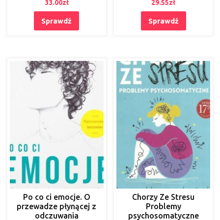
33.00
zł
29.55
zł
Sprawdź
Sprawdź
Po co ci emocje. O
Chorzy Ze Stresu
przewadze płynącej z
Problemy
odczuwania
psychosomatyczne