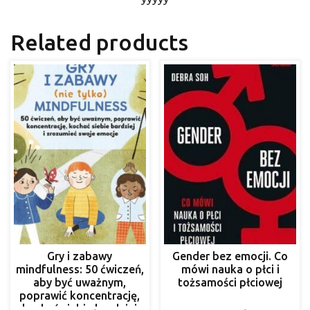
Related products
Gry i zabawy
Gender bez emocji. Co
mindfulness: 50 ćwiczeń,
mówi nauka o płci i
aby być uważnym,
tożsamości płciowej
poprawić koncentrację,
kochać siebie bardziej