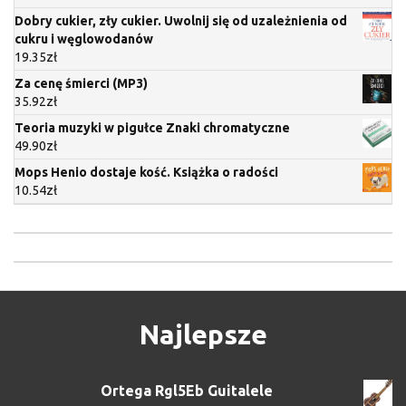
Dobry cukier, zły cukier. Uwolnij się od uzależnienia od
cukru i węglowodanów
19.35
zł
Za cenę śmierci (MP3)
35.92
zł
Teoria muzyki w pigułce Znaki chromatyczne
49.90
zł
Mops Henio dostaje kość. Książka o radości
10.54
zł
Najlepsze
Ortega Rgl5Eb Guitalele