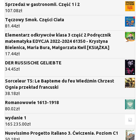
Sprzedaż w gastronomii. Część 1 i 2
107.08
zł
Tęczowy Smok. Części Ciała
81.44
zł
Elementarz odkrywców klasa 3 część 2 Podręcznik
matematyka EDYCJA 2022-2024 61350 - Krystyna
Bielenica, Maria Bura, Małgorzata Kwil [KSIĄŻKA]
17.44
zł
DER RUSSISCHE GELIEBTE
34.45
zł
Sorceleur T5: Le Bapteme du feu Wiedźmin Chrzest
Ognia przekład francuski
38.18
zł
Romanowowie 1613-1918
80.02
zł
wydanie 1
165 235.00
zł
Nuovissimo Progetto italiano 3. Ćwiczenia. Poziom C1
50.18
zł