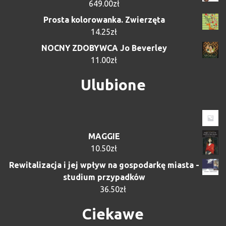
649.00
zł
Prosta kolorowanka. Zwierzęta
14.25
zł
NOCNY ZDOBYWCA Jo Beverley
11.00
zł
Ulubione
MAGGIE
10.50
zł
Rewitalizacja i jej wpływ na gospodarkę miasta -
studium przypadków
36.50
zł
Ciekawe