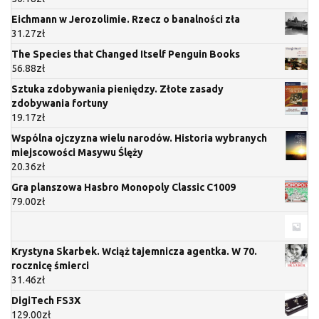
Eichmann w Jerozolimie. Rzecz o banalności zła
31.27
zł
The Species that Changed Itself Penguin Books
56.88
zł
Sztuka zdobywania pieniędzy. Złote zasady
zdobywania fortuny
19.17
zł
Wspólna ojczyzna wielu narodów. Historia wybranych
miejscowości Masywu Ślęży
20.36
zł
Gra planszowa Hasbro Monopoly Classic C1009
79.00
zł
Krystyna Skarbek. Wciąż tajemnicza agentka. W 70.
rocznicę śmierci
31.46
zł
DigiTech FS3X
129.00
zł