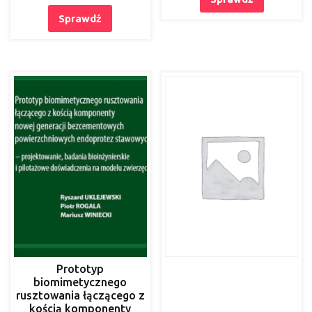
środowiska
pedagogicznego.
Sprawdź
Poglądy
Prototyp
biomimetycznego
rusztowania łączącego z
kością komponenty