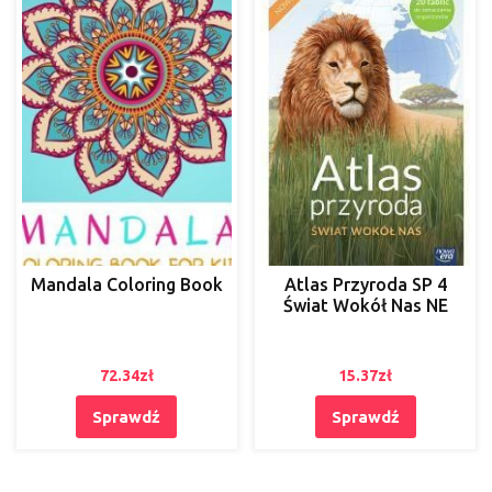
Mandala Coloring Book
Atlas Przyroda SP 4
Świat Wokół Nas NE
72.34
zł
15.37
zł
Sprawdź
Sprawdź