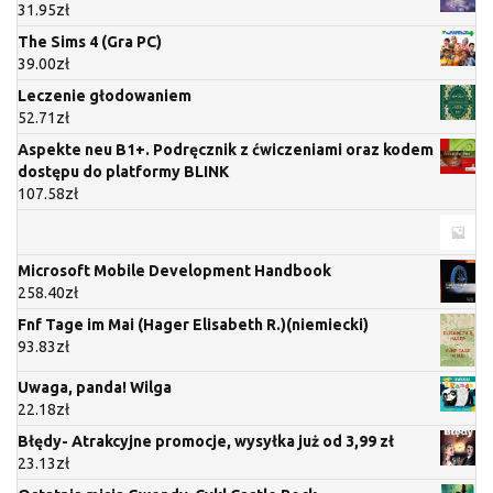
31.95
zł
The Sims 4 (Gra PC)
39.00
zł
Leczenie głodowaniem
52.71
zł
Aspekte neu B1+. Podręcznik z ćwiczeniami oraz kodem
dostępu do platformy BLINK
107.58
zł
Microsoft Mobile Development Handbook
258.40
zł
Fnf Tage im Mai (Hager Elisabeth R.)(niemiecki)
93.83
zł
Uwaga, panda! Wilga
22.18
zł
Błędy- Atrakcyjne promocje, wysyłka już od 3,99 zł
23.13
zł