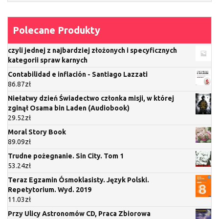
Polecane Produkty
czyli jednej z najbardziej złożonych i specyficznych
kategorii spraw karnych
Contabilidad e inflación - Santiago Lazzati
86.87
zł
Niełatwy dzień Świadectwo członka misji, w której
zginął Osama bin Laden (Audiobook)
29.52
zł
Moral Story Book
89.09
zł
Trudne pożegnanie. Sin City. Tom 1
53.24
zł
Teraz Egzamin Ósmoklasisty. Język Polski.
Repetytorium. Wyd. 2019
11.03
zł
Przy Ulicy Astronomów CD, Praca Zbiorowa