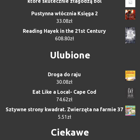
które skutecznie złagodzą ból
Pustynna włócznia Księga 2
33.08
zł
Reading Hayek in the 21st Century
608.80
zł
Ulubione
Droga do raju
30.08
zł
Eat Like a Local- Cape Cod
74.62
zł
Sztywne strony kwadrat. Zwierzęta na farmie 37
5.51
zł
Ciekawe