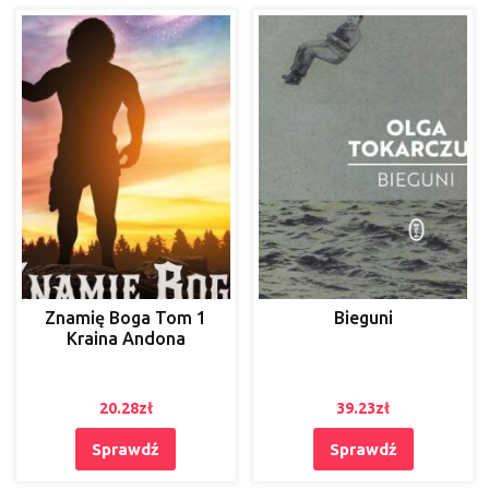
Znamię Boga Tom 1
Bieguni
Kraina Andona
20.28
zł
39.23
zł
Sprawdź
Sprawdź