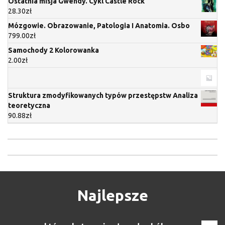
Ostatnia misja Gwendy. Cykl Castle Rock
28.30
zł
Mózgowie. Obrazowanie, Patologia I Anatomia. Osbo
799.00
zł
Samochody 2 Kolorowanka
2.00
zł
Struktura zmodyfikowanych typów przestępstw Analiza
teoretyczna
90.88
zł
Najlepsze