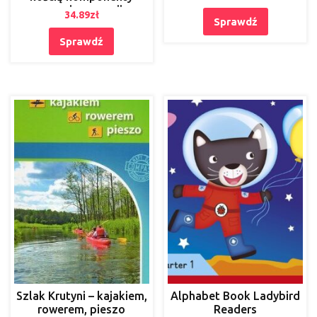
nowej generacji
34.89
zł
Sprawdź
bezcementowych
powierzchniowych
Sprawdź
endoprotez stawowych
Szlak Krutyni – kajakiem,
Alphabet Book Ladybird
rowerem, pieszo
Readers