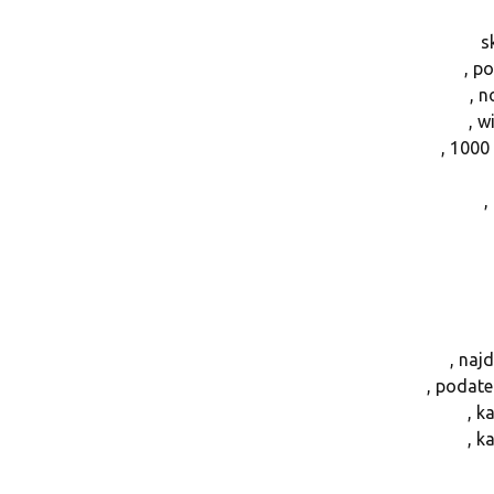
s
, p
, 
, w
, 1000
,
, naj
, podat
, k
, k