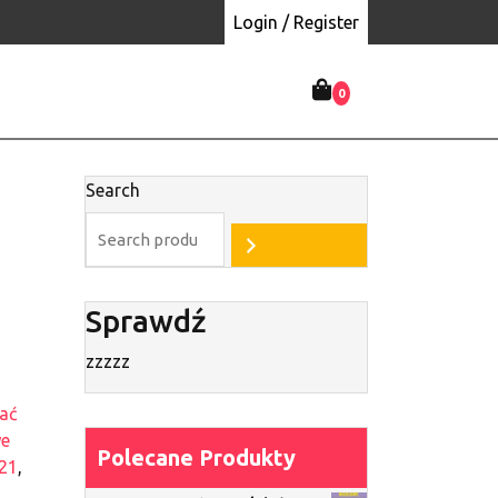
Login / Register
0
Search
Sprawdź
zzzzz
ać
we
Polecane Produkty
021
,