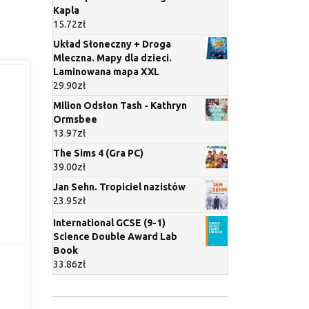
Kapla
15.72
zł
Układ Słoneczny + Droga
Mleczna. Mapy dla dzieci.
Laminowana mapa XXL
29.90
zł
Milion Odsłon Tash - Kathryn
Ormsbee
13.97
zł
The Sims 4 (Gra PC)
39.00
zł
Jan Sehn. Tropiciel nazistów
23.95
zł
International GCSE (9-1)
Science Double Award Lab
Book
33.86
zł