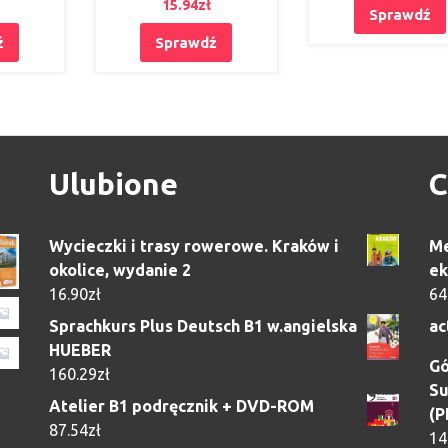
15.94
zł
Sprawdź
ź
Sprawdź
Ulubione
C
Wycieczki i trasy rowerowe. Kraków i
Me
okolice, wydanie 2
ek
16.90
zł
64
Sprachkurs Plus Deutsch B1 w.angielska
ac
HUEBER
Gó
160.29
zł
Su
Atelier B1 podręcznik + DVD-ROM
(P
87.54
zł
14