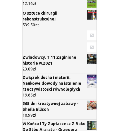
12.16
zł
O sztuce chirurgii
rekonstrukcyjnej
539.50
zł
Zwiadowcy. T.11 Zaginione
historie w.2021
23.89
zł
Związek ducha i materii.
Naukowe dowody na istnienie
rzeczywistości równoległych
19.65
zł
365 dni kreatywnej zabawy -
Sheila Ellison
10.99
zł
W Końcu I Ty Zapłaczesz Z Baku
Do Stóp Araratu - Grzegorz