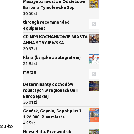
Maszynoznawstwo Odzieżowe
Barbara Tymolewska Sop
36.50
zł
through recommended
equipment
CD MP3 KOCHANKOWIE MIASTA
ANNA STRYJEWSKA
20.97
zł
Klara (książka z autografem)
21.95
zł
morze
Determinanty dochodów
rolniczych w regionach Unii
Europejskiej
56.01
zł
Gdańsk, Gdynia, Sopot plus 3
1:26 000. Plan miasta
4.95
zł
esu-to
Nowa Huta. Przewodnik