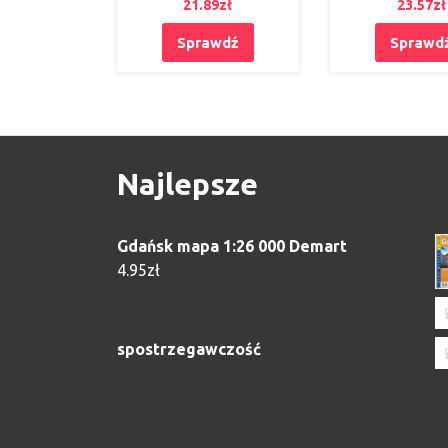
21.89
zł
23.57
zł
Sprawdź
Sprawd
Najlepsze
Gdańsk mapa 1:26 000 Demart
4.95
zł
spostrzegawczość