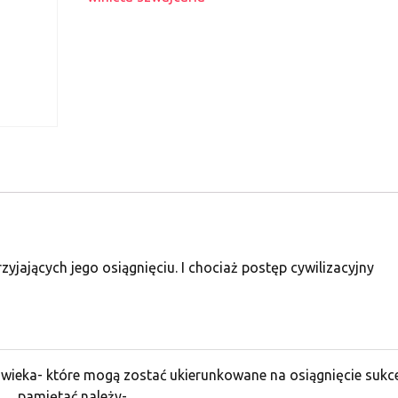
jających jego osiągnięciu. I chociaż postęp cywilizacyjny
owieka- które mogą zostać ukierunkowane na osiągnięcie sukc
pamiętać należy-