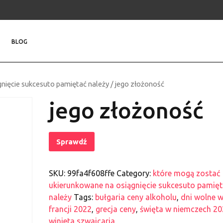
BLOG
nięcie sukcesuto pamiętać należy
/ jego złożoność
jego złożoność
Sprawdź
SKU:
99fa4f608ffe
Category:
które mogą zostać
ukierunkowane na osiągnięcie sukcesuto pamięt
należy
Tags:
bułgaria ceny alkoholu
,
dni wolne 
francji 2022
,
grecja ceny
,
święta w niemczech 2
winieta szwajcaria