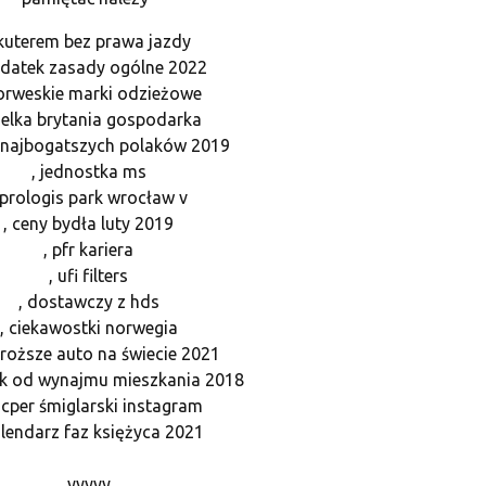
kuterem bez prawa jazdy
odatek zasady ogólne 2022
norweskie marki odzieżowe
ielka brytania gospodarka
 najbogatszych polaków 2019
, jednostka ms
 prologis park wrocław v
, ceny bydła luty 2019
, pfr kariera
, ufi filters
, dostawczy z hds
, ciekawostki norwegia
droższe auto na świecie 2021
ek od wynajmu mieszkania 2018
acper śmiglarski instagram
alendarz faz księżyca 2021
yyyyy