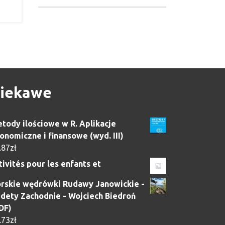
iekawe
tody ilościowe w R. Aplikacje
onomiczne i finansowe (wyd. III)
.87
zł
tivités pour les enfants et
rskie wędrówki Rudawy Janowickie -
dety Zachodnie - Wojciech Biedroń
DF)
.73
zł