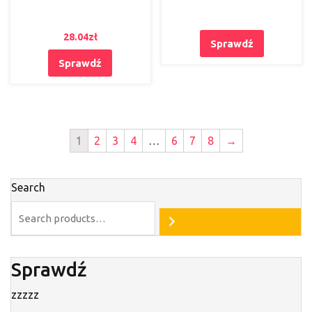
28.04
zł
Sprawdź
Sprawdź
1
2
3
4
…
6
7
8
→
Search
Sprawdź
zzzzz