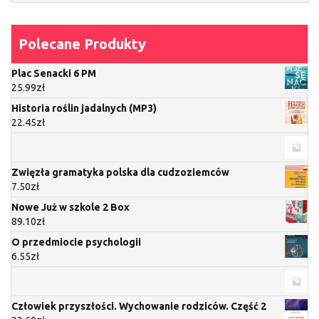
Polecane Produkty
Plac Senacki 6 PM
25.99
zł
Historia roślin jadalnych (MP3)
22.45
zł
Zwięzła gramatyka polska dla cudzoziemców
7.50
zł
Nowe Już w szkole 2 Box
89.10
zł
O przedmiocie psychologii
6.55
zł
Człowiek przyszłości. Wychowanie rodziców. Część 2