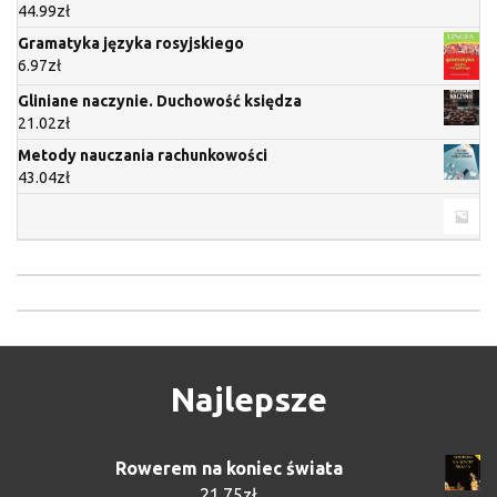
44.99
zł
Gramatyka języka rosyjskiego
6.97
zł
Gliniane naczynie. Duchowość księdza
21.02
zł
Metody nauczania rachunkowości
43.04
zł
Najlepsze
Rowerem na koniec świata
21.75
zł