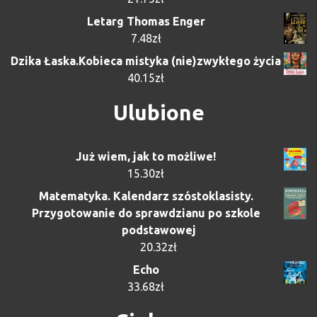
Letarg Thomas Enger
7.48
zł
Dzika Łaska.Kobieca mistyka (nie)zwykłego życia
40.15
zł
Ulubione
Już wiem, jak to możliwe!
15.30
zł
Matematyka. Kalendarz szóstoklasisty.
Przygotowanie do sprawdzianu po szkole
podstawowej
20.32
zł
Echo
33.68
zł