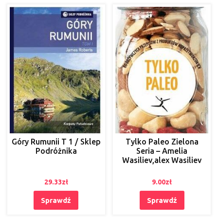
Góry Rumunii T 1 / Sklep
Tylko Paleo Zielona
Podróżnika
Seria – Amelia
Wasiliev,alex Wasiliev
29.33
zł
9.00
zł
Sprawdź
Sprawdź