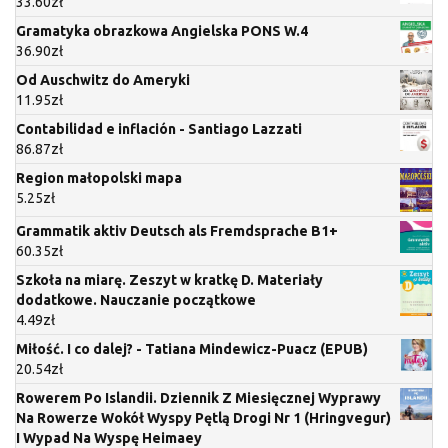
33.60
zł
Gramatyka obrazkowa Angielska PONS W.4
36.90
zł
Od Auschwitz do Ameryki
11.95
zł
Contabilidad e inflación - Santiago Lazzati
86.87
zł
Region małopolski mapa
5.25
zł
Grammatik aktiv Deutsch als Fremdsprache B1+
60.35
zł
Szkoła na miarę. Zeszyt w kratkę D. Materiały
dodatkowe. Nauczanie początkowe
4.49
zł
Miłość. I co dalej? - Tatiana Mindewicz-Puacz (EPUB)
20.54
zł
Rowerem Po Islandii. Dziennik Z Miesięcznej Wyprawy
Na Rowerze Wokół Wyspy Pętlą Drogi Nr 1 (Hringvegur)
I Wypad Na Wyspę Heimaey