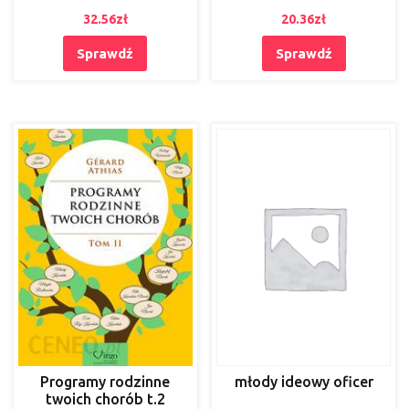
32.56
zł
20.36
zł
Sprawdź
Sprawdź
Programy rodzinne
młody ideowy oficer
twoich chorób t.2