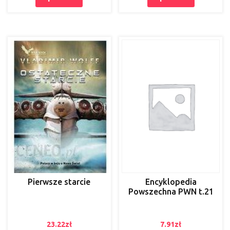
Pierwsze starcie
Encyklopedia
Powszechna PWN t.21
23.22
zł
7.91
zł