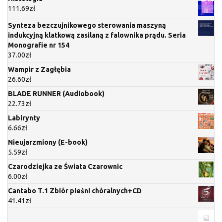
111.69
zł
Synteza bezczujnikowego sterowania maszyną
indukcyjną klatkową zasilaną z falownika prądu. Seria
Monografie nr 154
37.00
zł
Wampir z Zagłębia
26.60
zł
BLADE RUNNER (Audiobook)
22.73
zł
Labirynty
6.66
zł
Nieujarzmiony (E-book)
5.59
zł
Czarodziejka ze Świata Czarownic
6.00
zł
Cantabo T.1 Zbiór pieśni chóralnych+CD
41.41
zł