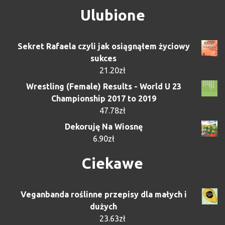
Ulubione
Sekret Rafaela czyli jak osiągnąłem życiowy
sukces
21.20
zł
Wrestling (Female) Results - World U 23
Championship 2017 to 2019
47.78
zł
Dekoruję Na Wiosnę
6.90
zł
Ciekawe
Veganbanda roślinne przepisy dla małych i
dużych
23.63
zł