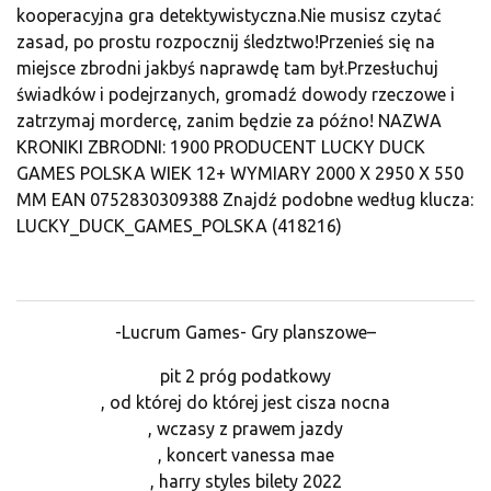
kooperacyjna gra detektywistyczna.Nie musisz czytać
zasad, po prostu rozpocznij śledztwo!Przenieś się na
miejsce zbrodni jakbyś naprawdę tam był.Przesłuchuj
świadków i podejrzanych, gromadź dowody rzeczowe i
zatrzymaj mordercę, zanim będzie za późno! NAZWA
KRONIKI ZBRODNI: 1900 PRODUCENT LUCKY DUCK
GAMES POLSKA WIEK 12+ WYMIARY 2000 X 2950 X 550
MM EAN 0752830309388 Znajdź podobne według klucza:
LUCKY_DUCK_GAMES_POLSKA (418216)
-Lucrum Games- Gry planszowe–
pit 2 próg podatkowy
, od której do której jest cisza nocna
, wczasy z prawem jazdy
, koncert vanessa mae
, harry styles bilety 2022