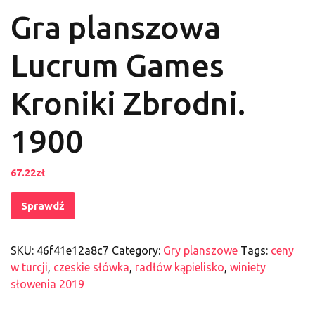
Gra planszowa
Lucrum Games
Kroniki Zbrodni.
1900
67.22
zł
Sprawdź
SKU:
46f41e12a8c7
Category:
Gry planszowe
Tags:
ceny
w turcji
,
czeskie słówka
,
radłów kąpielisko
,
winiety
słowenia 2019