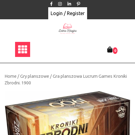
Skip
to
Login / Register
content
0
Home
/
Gry planszowe
/ Gra planszowa Lucrum Games Kroniki
Zbrodni. 1900