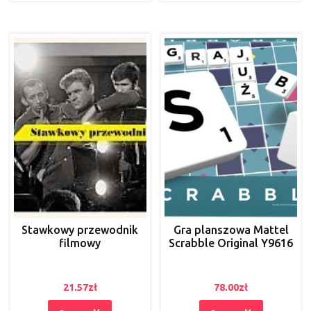
Stawkowy przewodnik
Gra planszowa Mattel
filmowy
Scrabble Original Y9616
21.57
zł
78.00
zł