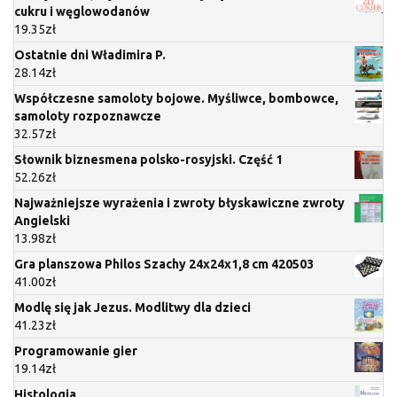
cukru i węglowodanów
19.35
zł
Ostatnie dni Władimira P.
28.14
zł
Współczesne samoloty bojowe. Myśliwce, bombowce,
samoloty rozpoznawcze
32.57
zł
Słownik biznesmena polsko-rosyjski. Część 1
52.26
zł
Najważniejsze wyrażenia i zwroty błyskawiczne zwroty
Angielski
13.98
zł
Gra planszowa Philos Szachy 24x24x1,8 cm 420503
41.00
zł
Modlę się jak Jezus. Modlitwy dla dzieci
41.23
zł
Programowanie gier
19.14
zł
Histologia