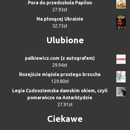
Pora do przedszkola Papilon
27.93
zł
Na płonącej Ukrainie
32.73
zł
Ulubione
palkiewicz.com (z autografem)
29.94
zł
Rozejście mięśnia prostego brzucha
129.80
zł
Legia Cudzoziemska damskim okiem, czyli
pomarańcze na Antarktydzie
27.91
zł
Ciekawe