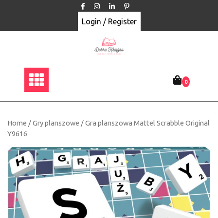
Skip
to
Login / Register
content
0
Home
/
Gry planszowe
/ Gra planszowa Mattel Scrabble Original
Y9616