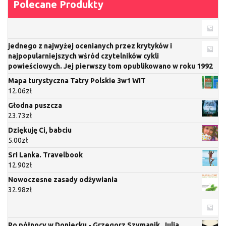
Polecane Produkty
jednego z najwyżej ocenianych przez krytyków i
najpopularniejszych wśród czytelników cykli
powieściowych. Jej pierwszy tom opublikowano w roku 1992
Mapa turystyczna Tatry Polskie 3w1 WIT
12.06
zł
Głodna puszcza
23.73
zł
Dziękuję Ci, babciu
5.00
zł
Sri Lanka. Travelbook
12.90
zł
Nowoczesne zasady odżywiania
32.98
zł
Po północy w Doniecku - Grzegorz Szymanik, Julia