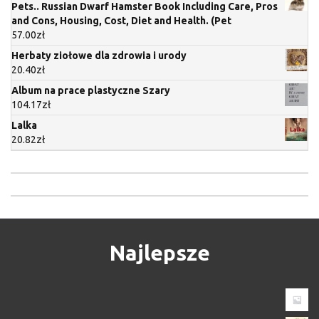
Pets.. Russian Dwarf Hamster Book Including Care, Pros
and Cons, Housing, Cost, Diet and Health. (Pet
57.00
zł
Herbaty ziołowe dla zdrowia i urody
20.40
zł
Album na prace plastyczne Szary
104.17
zł
Lalka
20.82
zł
Najlepsze