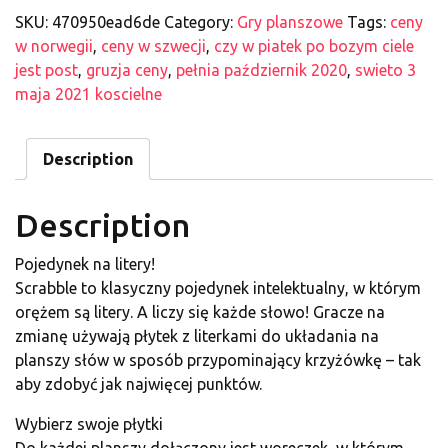
SKU:
470950ead6de
Category:
Gry planszowe
Tags:
ceny
w norwegii
,
ceny w szwecji
,
czy w piatek po bozym ciele
jest post
,
gruzja ceny
,
pełnia październik 2020
,
swieto 3
maja 2021 koscielne
Description
Description
Pojedynek na litery!
Scrabble to klasyczny pojedynek intelektualny, w którym
orężem są litery. A liczy się każde słowo! Gracze na
zmianę używają płytek z literkami do układania na
planszy słów w sposób przypominający krzyżówkę – tak
aby zdobyć jak najwięcej punktów.
Wybierz swoje płytki
Do każdej planszy dołączony jest woreczek, w którym