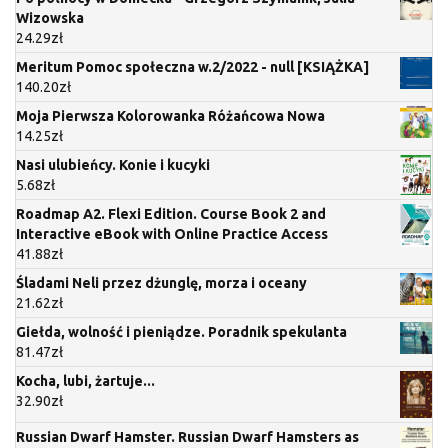
Wizowska
24.29
zł
Meritum Pomoc społeczna w.2/2022 - null [KSIĄŻKA]
140.20
zł
Moja Pierwsza Kolorowanka Różańcowa Nowa
14.25
zł
Nasi ulubieńcy. Konie i kucyki
5.68
zł
Roadmap A2. Flexi Edition. Course Book 2 and
Interactive eBook with Online Practice Access
41.88
zł
Śladami Neli przez dżunglę, morza i oceany
21.62
zł
Giełda, wolność i pieniądze. Poradnik spekulanta
81.47
zł
Kocha, lubi, żartuje...
32.90
zł
Russian Dwarf Hamster. Russian Dwarf Hamsters as