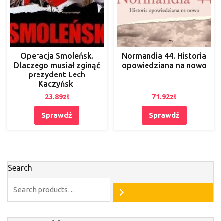
Operacja Smoleńsk.
Normandia 44. Historia
Dlaczego musiał zginąć
opowiedziana na nowo
prezydent Lech
Kaczyński
23.89
zł
71.92
zł
Sprawdź
Sprawdź
Search