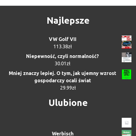
Najlepsze
VW Golf VII
113.38
zł
Niepewność, czyli normalność?
30.01
zł
Mniej znaczy lepiej. O tym, jak ujemny wzrost
gospodarczy ocali świat
29.99
zł
Ulubione
Werbisch