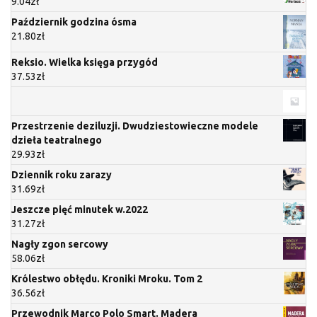
9.04
zł
Październik godzina ósma
21.80
zł
Reksio. Wielka księga przygód
37.53
zł
Przestrzenie deziluzji. Dwudziestowieczne modele
dzieła teatralnego
29.93
zł
Dziennik roku zarazy
31.69
zł
Jeszcze pięć minutek w.2022
31.27
zł
Nagły zgon sercowy
58.06
zł
Królestwo obłędu. Kroniki Mroku. Tom 2
36.56
zł
Przewodnik Marco Polo Smart. Madera