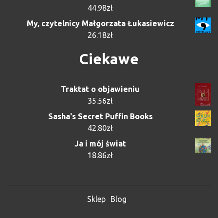
44.98
zł
My, czytelnicy Małgorzata Łukasiewicz
26.18
zł
Ciekawe
Traktat o objawieniu
35.56
zł
Sasha's Secret Puffin Books
42.80
zł
Ja i mój świat
18.86
zł
Sklep
Blog