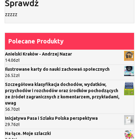
Sprawdź
zzzzz
Polecane Produkty
Anielski Kraków - Andrzej Nazar
14.06
zł
Ilustrowane karty do nauki zachowań społecznych
26.52
zł
Szczegółowa klasyfikacja dochodów, wydatków,
przychodów i rozchodów oraz środków pochodzących
ze źródeł zagranicznych z komentarzem, przykładami,
uwag
56.70
zł
Inicjatywa Pasa i Szlaku Polska perspektywa
29.76
zł
Na łące. Moje szlaczki