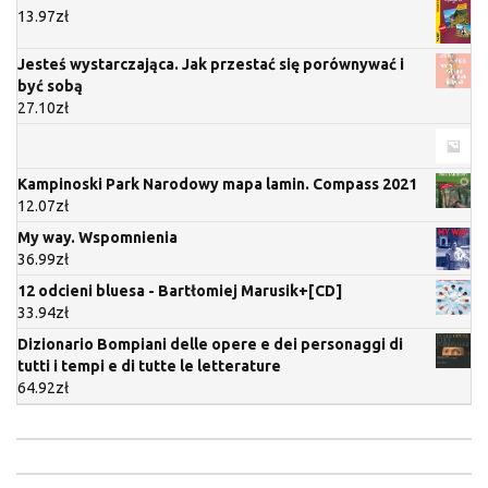
13.97
zł
Jesteś wystarczająca. Jak przestać się porównywać i
być sobą
27.10
zł
Kampinoski Park Narodowy mapa lamin. Compass 2021
12.07
zł
My way. Wspomnienia
36.99
zł
12 odcieni bluesa - Bartłomiej Marusik+[CD]
33.94
zł
Dizionario Bompiani delle opere e dei personaggi di
tutti i tempi e di tutte le letterature
64.92
zł