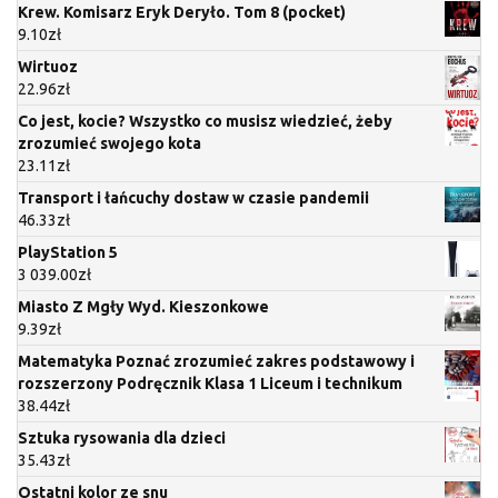
Krew. Komisarz Eryk Deryło. Tom 8 (pocket)
9.10
zł
Wirtuoz
22.96
zł
Co jest, kocie? Wszystko co musisz wiedzieć, żeby
zrozumieć swojego kota
23.11
zł
Transport i łańcuchy dostaw w czasie pandemii
46.33
zł
PlayStation 5
3 039.00
zł
Miasto Z Mgły Wyd. Kieszonkowe
9.39
zł
Matematyka Poznać zrozumieć zakres podstawowy i
rozszerzony Podręcznik Klasa 1 Liceum i technikum
38.44
zł
Sztuka rysowania dla dzieci
35.43
zł
Ostatni kolor ze snu