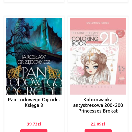
Pan Lodowego Ogrodu.
Kolorowanka
Księga 3
antystresowa 200×200
Princesses Brokat
39.73
zł
22.09
zł