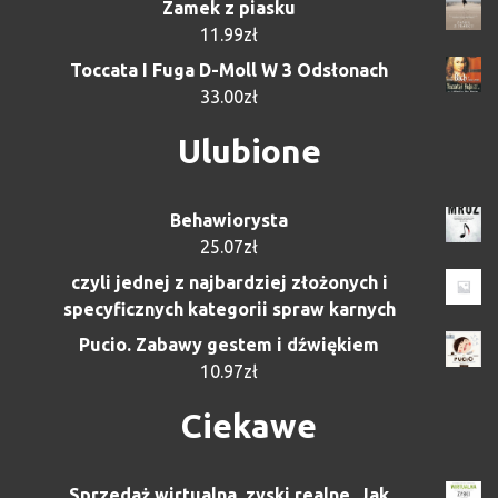
Zamek z piasku
11.99
zł
Toccata I Fuga D-Moll W 3 Odsłonach
33.00
zł
Ulubione
Behawiorysta
25.07
zł
czyli jednej z najbardziej złożonych i
specyficznych kategorii spraw karnych
Pucio. Zabawy gestem i dźwiękiem
10.97
zł
Ciekawe
Sprzedaż wirtualna, zyski realne. Jak