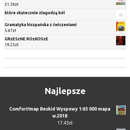
21.59
zł
które skutecznie złagodzą ból
Gramatyka hiszpańska z ćwiczeniami
5.67
zł
GRzESzNE ROzKOSzE
19.25
zł
Najlepsze
Comfort!map Beskid Wyspowy 1:65 000 mapa
w.2018
17.43
zł