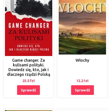
Game changer. Za
Włochy
kulisami polityki.
Dowiedz się, kto, jak i
dlaczego rządzi Polską
25.57
zł
12.21
zł
Sprawdź
Sprawdź