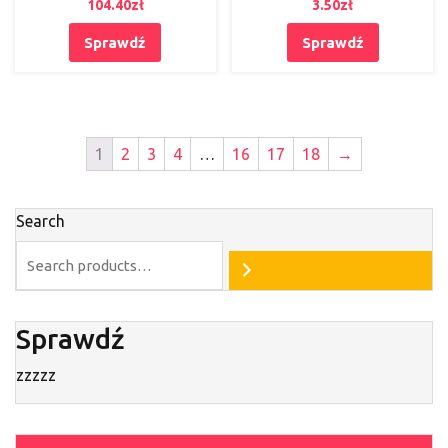
104.40
zł
3.50
zł
Sprawdź
Sprawdź
1
2
3
4
…
16
17
18
→
Search
Sprawdź
zzzzz