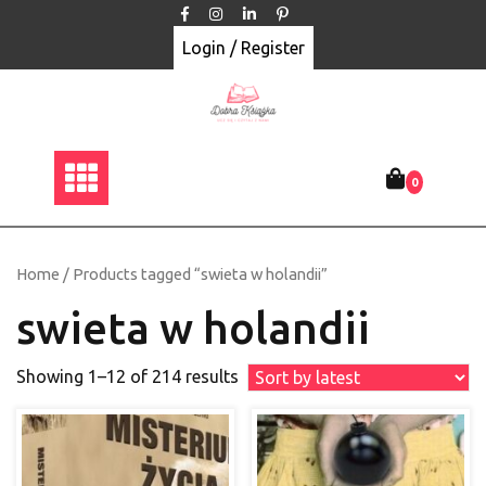
Skip
to
Login / Register
content
0
Home
/ Products tagged “swieta w holandii”
swieta w holandii
Showing 1–12 of 214 results