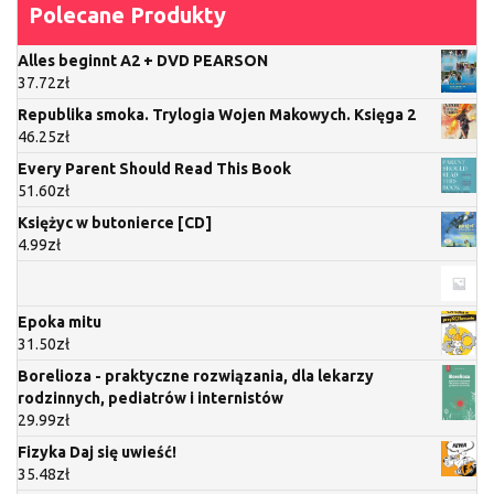
Polecane Produkty
Alles beginnt A2 + DVD PEARSON
37.72
zł
Republika smoka. Trylogia Wojen Makowych. Księga 2
46.25
zł
Every Parent Should Read This Book
51.60
zł
Księżyc w butonierce [CD]
4.99
zł
Epoka mitu
31.50
zł
Borelioza - praktyczne rozwiązania, dla lekarzy
rodzinnych, pediatrów i internistów
29.99
zł
Fizyka Daj się uwieść!
35.48
zł