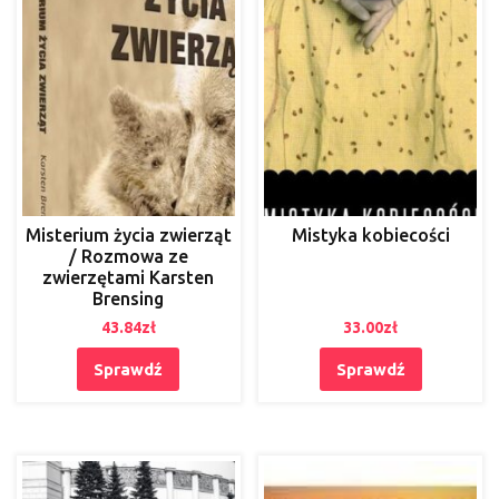
Misterium życia zwierząt
Mistyka kobiecości
/ Rozmowa ze
zwierzętami Karsten
Brensing
43.84
zł
33.00
zł
Sprawdź
Sprawdź