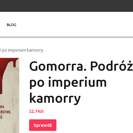
BLOG
ż po imperium kamorry
Gomorra. Podró
po imperium
kamorry
22.74
zł
Sprawdź