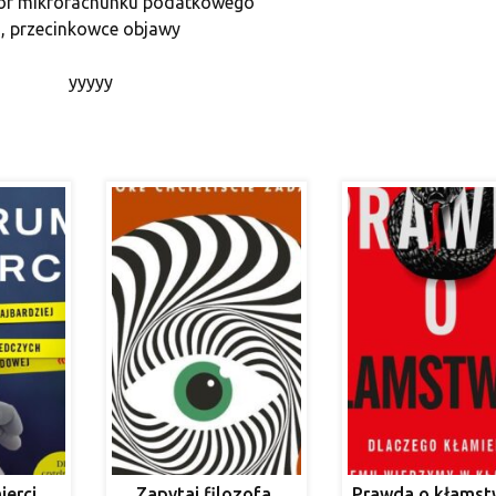
tor mikrorachunku podatkowego
, przecinkowce objawy
yyyyy
ierci
Zapytaj filozofa.
Prawda o kłamst