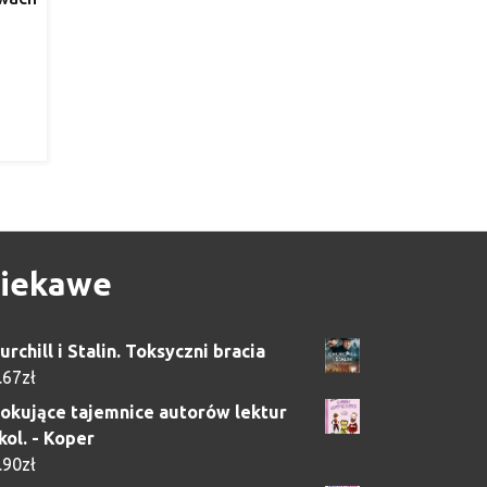
iekawe
urchill i Stalin. Toksyczni bracia
.67
zł
okujące tajemnice autorów lektur
kol. - Koper
.90
zł