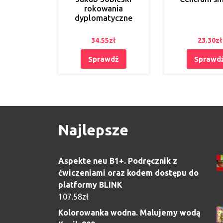
rokowania
dyplomatyczne
34.55
zł
23.30
zł
Sprawdź
Sprawd
Najlepsze
Aspekte neu B1+. Podręcznik z
ćwiczeniami oraz kodem dostępu do
platformy BLINK
107.58
zł
Kolorowanka wodna. Malujemy wodą