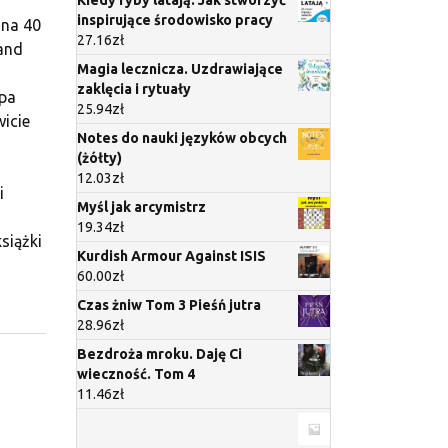
Kiedy ryby latają. Jak stworzyć
inspirujące środowisko pracy
 na 40
27.16
zł
and
Magia lecznicza. Uzdrawiające
zaklęcia i rytuały
upa
25.94
zł
icie
Notes do nauki języków obcych
(żółty)
12.03
zł
i
Myśl jak arcymistrz
19.34
zł
siążki
Kurdish Armour Against ISIS
60.00
zł
Czas żniw Tom 3 Pieśń jutra
28.96
zł
Bezdroża mroku. Daję Ci
wieczność. Tom 4
11.46
zł