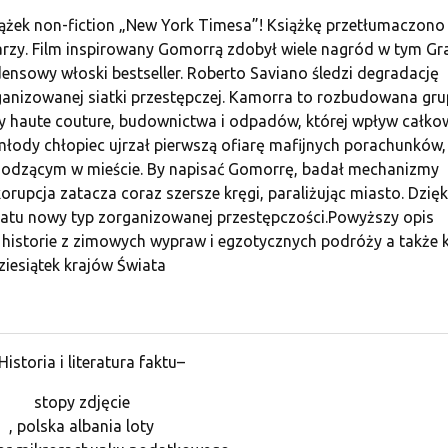
siążek non-fiction „New York Timesa”! Książkę przetłumaczono
arzy. Film inspirowany Gomorrą zdobył wiele nagród w tym Gr
densowy włoski bestseller. Roberto Saviano śledzi degradację
ganizowanej siatki przestępczej. Kamorra to rozbudowana gr
y haute couture, budownictwa i odpadów, której wpływ całkow
 młody chłopiec ujrzał pierwszą ofiarę mafijnych porachunków,
hodzącym w mieście. By napisać Gomorrę, badał mechanizmy
orupcja zatacza coraz szersze kręgi, paraliżując miasto. Dzięk
atu nowy typ zorganizowanej przestępczości.Powyższy opis
historie z zimowych wypraw i egzotycznych podróży a także k
ziesiątek krajów Świata
istoria i literatura faktu–
stopy zdjęcie
, polska albania loty