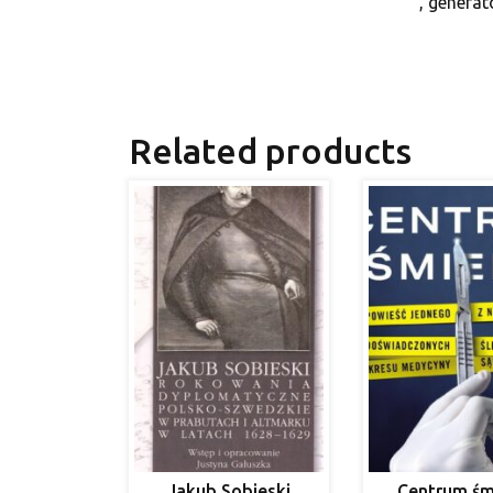
, genera
Related products
Jakub Sobieski
Centrum śm