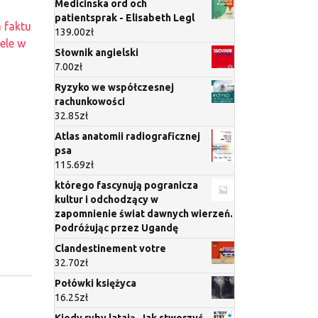
Medicinska ord och
patientsprak - Elisabeth Legl
a faktu
139.00
zł
ele w
Słownik angielski
7.00
zł
Ryzyko we współczesnej
rachunkowości
32.85
zł
Atlas anatomii radiograficznej
psa
115.69
zł
którego fascynują pogranicza
kultur i odchodzący w
zapomnienie świat dawnych wierzeń.
Podróżując przez Ugandę
Clandestinement votre
32.70
zł
Połówki księżyca
16.25
zł