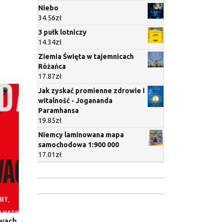
Niebo
34.56
zł
3 pułk lotniczy
14.34
zł
Ziemia Święta w tajemnicach
Różańca
17.87
zł
Jak zyskać promienne zdrowie i
witalność - Jogananda
Paramhansa
19.85
zł
Niemcy laminowana mapa
samochodowa 1:900 000
17.01
zł
wach