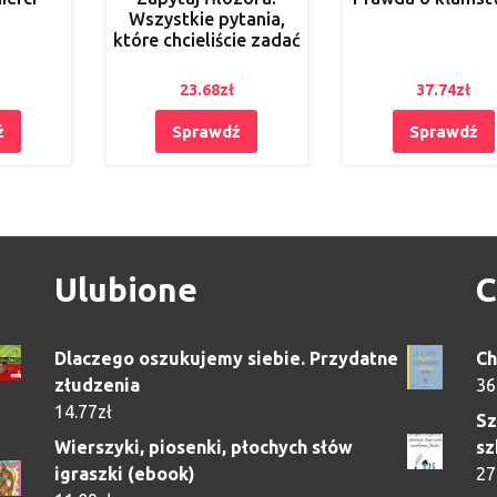
Wszystkie pytania,
które chcieliście zadać
23.68
zł
37.74
zł
ź
Sprawdź
Sprawdź
Ulubione
C
Dlaczego oszukujemy siebie. Przydatne
Ch
złudzenia
36
14.77
zł
Sz
Wierszyki, piosenki, płochych słów
sz
igraszki (ebook)
27