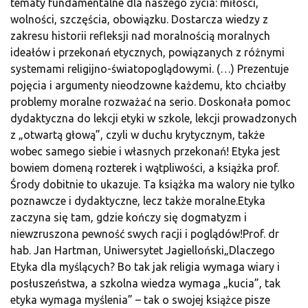
tematy fundamentalne dla naszego życia: miłości,
wolności, szczęścia, obowiązku. Dostarcza wiedzy z
zakresu historii refleksji nad moralnością moralnych
ideałów i przekonań etycznych, powiązanych z różnymi
systemami religijno-światopoglądowymi. (…) Prezentuje
pojęcia i argumenty nieodzowne każdemu, kto chciałby
problemy moralne rozważać na serio. Doskonała pomoc
dydaktyczna do lekcji etyki w szkole, lekcji prowadzonych
z „otwartą głową”, czyli w duchu krytycznym, także
wobec samego siebie i własnych przekonań! Etyka jest
bowiem domeną rozterek i wątpliwości, a książka prof.
Środy dobitnie to ukazuje. Ta książka ma walory nie tylko
poznawcze i dydaktyczne, lecz także moralne.Etyka
zaczyna się tam, gdzie kończy się dogmatyzm i
niewzruszona pewność swych racji i poglądów!Prof. dr
hab. Jan Hartman, Uniwersytet Jagielloński„Dlaczego
Etyka dla myślących? Bo tak jak religia wymaga wiary i
posłuszeństwa, a szkolna wiedza wymaga „kucia”, tak
etyka wymaga myślenia” – tak o swojej książce pisze