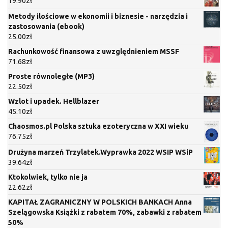
19.90
zł
Metody ilościowe w ekonomii i biznesie - narzędzia i
zastosowania (ebook)
25.00
zł
Rachunkowość finansowa z uwzględnieniem MSSF
71.68
zł
Proste równoległe (MP3)
22.50
zł
Wzlot i upadek. Hellblazer
45.10
zł
Chaosmos.pl Polska sztuka ezoteryczna w XXI wieku
76.75
zł
Drużyna marzeń Trzylatek.Wyprawka 2022 WSIP WSiP
39.64
zł
Ktokolwiek, tylko nie ja
22.62
zł
KAPITAŁ ZAGRANICZNY W POLSKICH BANKACH Anna
Szelągowska Książki z rabatem 70%, zabawki z rabatem
50%