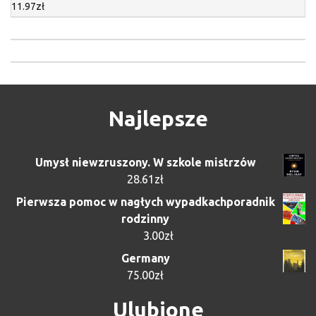
11.97
zł
Najlepsze
Umysł niewzruszony. W szkole mistrzów
28.61
zł
Pierwsza pomoc w nagłych wypadkachporadnik
rodzinny
3.00
zł
Germany
75.00
zł
Ulubione