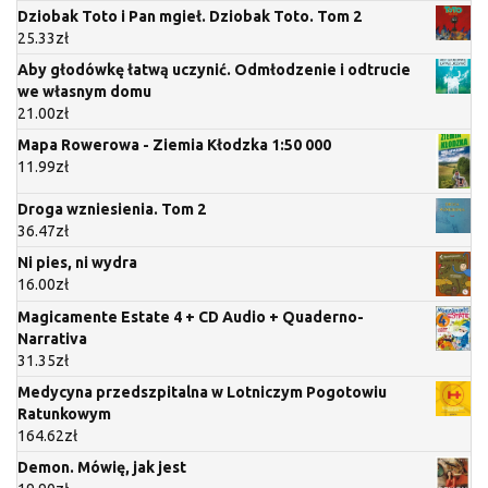
Dziobak Toto i Pan mgieł. Dziobak Toto. Tom 2
25.33
zł
Aby głodówkę łatwą uczynić. Odmłodzenie i odtrucie
we własnym domu
21.00
zł
Mapa Rowerowa - Ziemia Kłodzka 1:50 000
11.99
zł
Droga wzniesienia. Tom 2
36.47
zł
Ni pies, ni wydra
16.00
zł
Magicamente Estate 4 + CD Audio + Quaderno-
Narrativa
31.35
zł
Medycyna przedszpitalna w Lotniczym Pogotowiu
Ratunkowym
164.62
zł
Demon. Mówię, jak jest