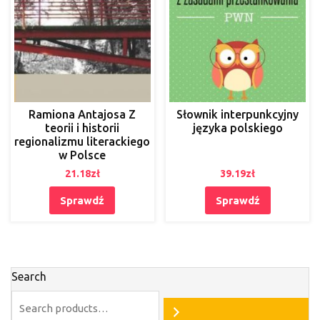
Ramiona Antajosa Z
Słownik interpunkcyjny
teorii i historii
języka polskiego
regionalizmu literackiego
w Polsce
21.18
zł
39.19
zł
Sprawdź
Sprawdź
Search