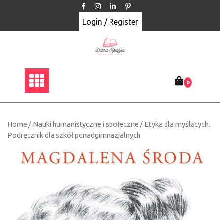
Skip
to
Login / Register
content
0
Home
/
Nauki humanistyczne i społeczne
/ Etyka dla myślących.
Podręcznik dla szkół ponadgimnazjalnych