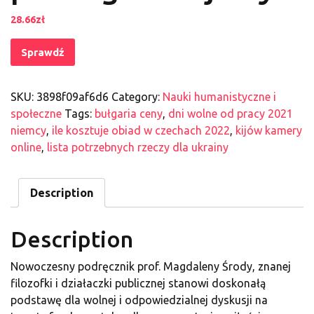
28.66
zł
Sprawdź
SKU:
3898f09af6d6
Category:
Nauki humanistyczne i
społeczne
Tags:
bułgaria ceny
,
dni wolne od pracy 2021
niemcy
,
ile kosztuje obiad w czechach 2022
,
kijów kamery
online
,
lista potrzebnych rzeczy dla ukrainy
Description
Description
Nowoczesny podręcznik prof. Magdaleny Środy, znanej
filozofki i działaczki publicznej stanowi doskonałą
podstawę dla wolnej i odpowiedzialnej dyskusji na