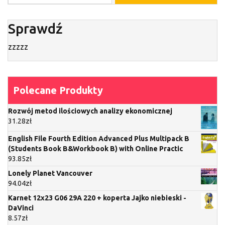
Sprawdź
zzzzz
Polecane Produkty
Rozwój metod ilościowych analizy ekonomicznej
31.28
zł
English File Fourth Edition Advanced Plus Multipack B
(Students Book B&Workbook B) with Online Practic
93.85
zł
Lonely Planet Vancouver
94.04
zł
Karnet 12x23 G06 29A 220 + koperta Jajko niebieski -
DaVinci
8.57
zł