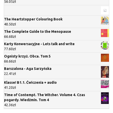
56.05
zł
The Heartstopper Colouring Book
40.50
zł
The Complete Guide to the Menopause
66.68
zł
Karty Konwersacyjne - Lets talk and write
77.60
zł
Ognisty krzyż. Obca. Tom 5
66.66
zł
Barszalona - Aga Sarzyńska
22.41
zł
Klasse! B1.1. Ćwiczenia + audio
41.20
zł
Time of Contempt. The Witcher. Volume 4. Czas
pogardy. Wiedźmin. Tom 4
42.36
zł