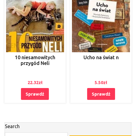
10 niesamowitych
Ucho na świat n
przygód Neli
22.32
zł
5.50
zł
Sprawdź
Sprawdź
Search