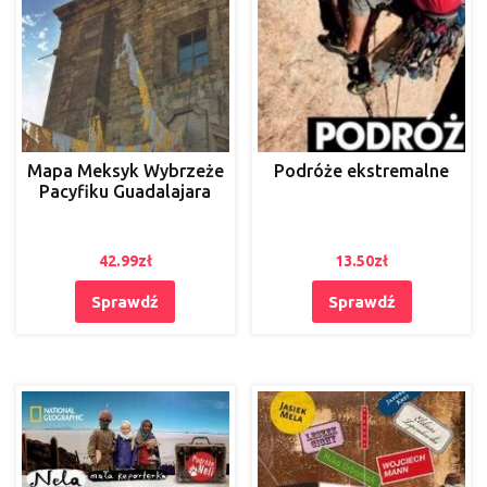
Mapa Meksyk Wybrzeże
Podróże ekstremalne
Pacyfiku Guadalajara
42.99
zł
13.50
zł
Sprawdź
Sprawdź