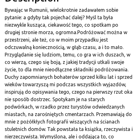
Bywając w Rumunii, wielokrotnie zadawałem sobie
pytanie: a gdyby tak pojechać dalej? Myśl ta była
niezwykle kusząca, ciekawość tego, co spotkam po
drugiej stronie morza, ogromna.Podróżować można w
przestrzeni, ale też, co w moim przypadku jest
odczuwalną koniecznością, w głąb czasu, a i to mało.
Przyglądanie się ludziom, temu, co gra w ich duszach, w
co wierzą, czego się boją, z jakiej tradycji utkali swoje
życie, to dla mnie nieodłączne składniki podróżowania.
Duchy zapomnianych bohaterów sprzed kilku lat i sprzed
wieków towarzyszą mi podczas wszystkich wyjazdów,
inspirują do opisywania tego, czego na pierwszy rzut oka
nie sposób dostrzec. Spotykam je na starych
podwórkach, w rzadko przez turystów odwiedzanych
miastach, na zarośniętych cmentarzach. Przemawiają do
mnie z pożółkłych fotografii wiszących na ścianach
stuletnich domów. Tak powstała ta książka, rzeczywista i
nierzeczywista. Wymyślona, ale i oddająca to, co