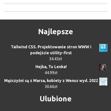
Najlepsze
Tailwind CSS. Projektowanie stron WWW i
podejście utility-first
34.43
zł
Hejka, Tu Lenka!
44.99
zł
Mężczyźni są z Marsa, kobiety z Wenus wyd. 2022
30.66
zł
Ulubione