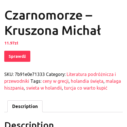
Czarnomorze –
Kruszona Michał
11.97
zł
Sprawdź
SKU:
7b91e0e71333
Category:
Literatura podróżnicza i
przewodniki
Tags:
ceny w grecji
,
holandia święta
,
malaga
hiszpania
,
swieta w holandii
,
turcja co warto kupić
Description
Description