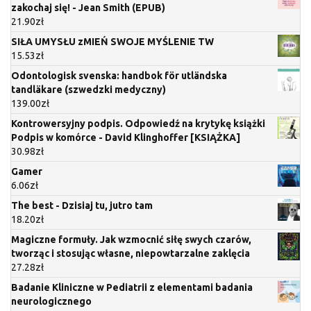
zakochaj się! - Jean Smith (EPUB)
21.90
zł
SIŁA UMYSŁU zMIEŃ SWOJE MYŚLENIE TW
15.53
zł
Odontologisk svenska: handbok för utländska
tandläkare (szwedzki medyczny)
139.00
zł
Kontrowersyjny podpis. Odpowiedź na krytykę książki
Podpis w komórce - David Klinghoffer [KSIĄŻKA]
30.98
zł
Gamer
6.06
zł
The best - Dzisiaj tu, jutro tam
18.20
zł
Magiczne formuły. Jak wzmocnić siłę swych czarów,
tworząc i stosując własne, niepowtarzalne zaklęcia
27.28
zł
Badanie Kliniczne w Pediatrii z elementami badania
neurologicznego