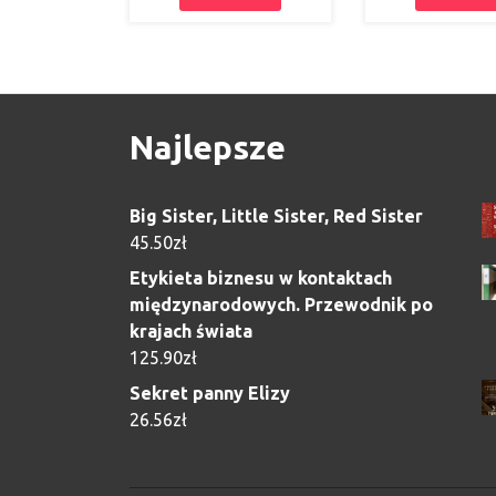
Najlepsze
Big Sister, Little Sister, Red Sister
45.50
zł
Etykieta biznesu w kontaktach
międzynarodowych. Przewodnik po
krajach świata
125.90
zł
Sekret panny Elizy
26.56
zł