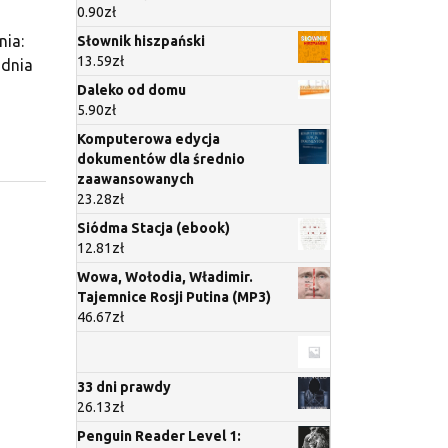
0.90
zł
ia:
Słownik hiszpański
13.59
zł
udnia
Daleko od domu
5.90
zł
Komputerowa edycja
dokumentów dla średnio
zaawansowanych
23.28
zł
Siódma Stacja (ebook)
12.81
zł
Wowa, Wołodia, Władimir.
Tajemnice Rosji Putina (MP3)
46.67
zł
33 dni prawdy
26.13
zł
Penguin Reader Level 1: