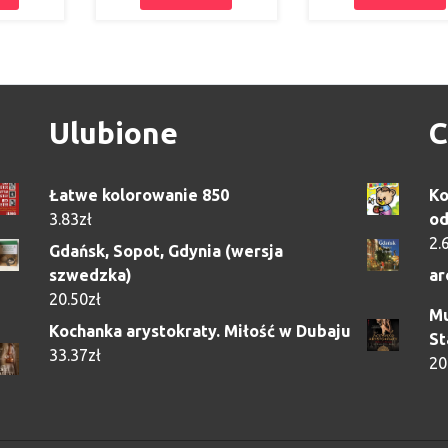
Ulubione
C
Łatwe kolorowanie 850
Ko
3.83
zł
od
2.
Gdańsk, Sopot, Gdynia (wersja
szwedzka)
ar
20.50
zł
Mu
Kochanka arystokraty. Miłość w Dubaju
St
33.37
zł
20