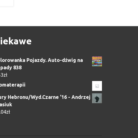
iekawe
lorowanka Pojazdy. Auto-dźwig na
pady 838
63
zł
omaterapii
ry Hebronu/Wyd.Czarne '16 - Andrzej
asiuk
.04
zł