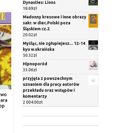
Dynasties: Lions
18.69
zł
Madonny kresowe i inne obrazy
sakr. w diec.Polski poza
Śląskiem cz.2
20.02
zł
Myśląc, nie zgłupiejesz... 12-14
kyu w.ukraińska
50.32
zł
Hipnoporód
33.06
zł
przyjęta z powszechnym
uznaniem dla pracy autorów
przekładu oraz wstępów i
two
komentarzy
ara
2 004.00
zł
op