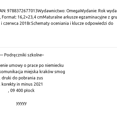
3EAN: 9788372677013Wydawnictwo: OmegaWydanie: Rok wydan
, Format: 16,2×23,4 cmMaturalne arkusze egzaminacyjne z gr
 i czerwca 2018r.Schematy oceniania i klucze odpowiedzi do
— Podręczniki szkolne–
enie umowy o prace po niemiecku
komunikacja miejska kraków smog
, druki do pobrania zus
, korekty in minus 2021
, 09 400 płock
yyyyy