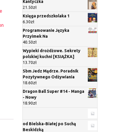
Kantyczka
21.50
zł
e
Księga przedszkolaka 1
6.30
zł
pn
Programowanie Języka
Przyimek Na
40.50
zł
Wypieki drożdżowe. Sekrety
polskiej kuchni [KSIĄŻKA]
13.70
zł
Sbm Jedz Mądrze. Poradnik
Pozytywnego Odżywiania
18.60
zł
Dragon Ball Super #14 - Manga
- Nowy
18.90
zł
od Bielska-Białej po Suchą
Beskidzką