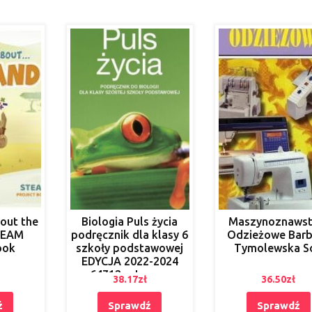
bout the
Biologia Puls życia
Maszynoznaws
TEAM
podręcznik dla klasy 6
Odzieżowe Barb
ook
szkoły podstawowej
Tymolewska S
EDYCJA 2022-2024
64712 – Joanna
38.17
zł
36.50
zł
Stawarz [KSIĄŻKA]
ź
Sprawdź
Sprawdź