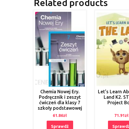
Related products
Chemia Nowej Ery.
Let’s Learn A
Podręcznik i zeszyt
Land K2. S
ćwiczeń dla klasy 7
Project B
szkoły podstawowej
61.86
zł
71.91
zł
Sprawdź
Sprawd