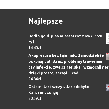
Najlepsze
Berlin gold-plan miasta+rozmówki 1:20
tyś
14.40
zł
Akupresura bez tajemnic. Samodzielnie
pokonaj ból, stres, problemy trawienne
czy infekcje, zwalcz refluks i wzmocnij ner
dzięki prostej terapii Trad
24.84
zł
Ostatni taki szczyt. Jak zdobyto
Kanczendzongę
30.59
zł