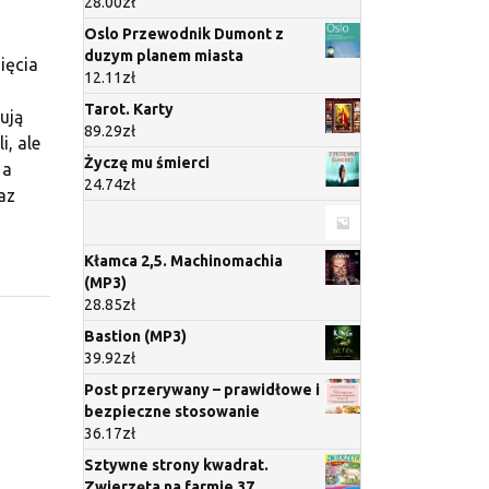
28.00
zł
Oslo Przewodnik Dumont z
duzym planem miasta
ięcia
12.11
zł
Tarot. Karty
ują
89.29
zł
i, ale
Życzę mu śmierci
 a
24.74
zł
az
Kłamca 2,5. Machinomachia
(MP3)
28.85
zł
Bastion (MP3)
39.92
zł
Post przerywany – prawidłowe i
bezpieczne stosowanie
36.17
zł
Sztywne strony kwadrat.
Zwierzęta na farmie 37