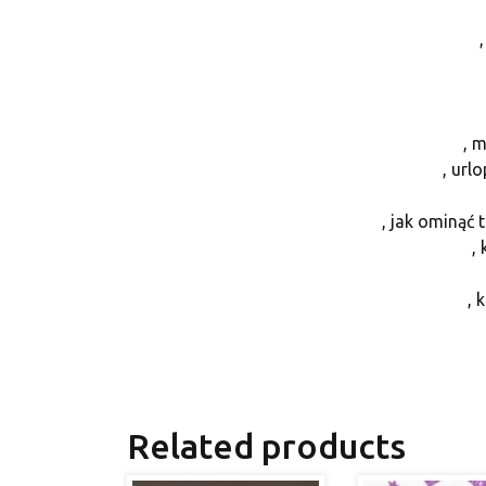
, 
, url
, jak ominąć
,
, 
Related products