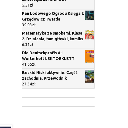
5.51
zł
Pan Lodowego Ogrodu Księga 2
Grzędowicz Twarda
39.93
zł
Matematyka ze smokami. Klasa
2. Działania, łamigłówki, komiks
6.31
zł
Die Deutschprofis A1
Worterheft LEKTORKLETT
41.55
zł
Beskid Niski aktywnie. Część
zachodnia. Przewodnik
27.34
zł