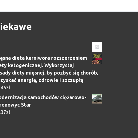
iekawe
ęsna dieta karniwora rozszerzeniem
ety ketogenicznej. Wykorzystaj
sady diety mięsnej, by pozbyć się chorób,
zyskać energię, zdrowie i szczupłą
.46
zł
dernizacja samochodów ciężarowo-
renowyc Star
.37
zł