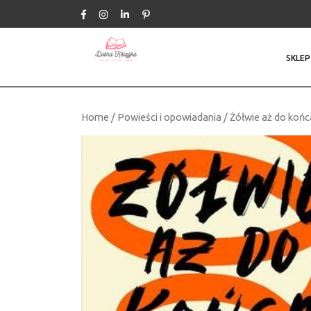
Skip
to
content
SKLEP
Home
/
Powieści i opowiadania
/ Żółwie aż do końc