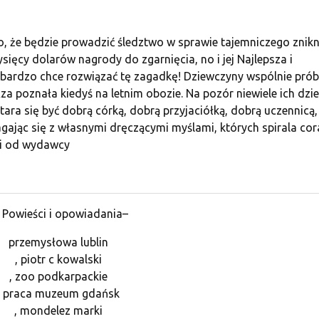
ło, że będzie prowadzić śledztwo w sprawie tajemniczego znikn
tysięcy dolarów nagrody do zgarnięcia, no i jej Najlepsza i
y bardzo chce rozwiązać tę zagadkę! Dziewczyny wspólnie prób
a poznała kiedyś na letnim obozie. Na pozór niewiele ich dziel
tara się być dobrą córką, dobrą przyjaciółką, dobrą uczennicą,
ając się z własnymi dręczącymi myślami, których spirala cor
zi od wydawcy
Powieści i opowiadania–
przemysłowa lublin
, piotr c kowalski
, zoo podkarpackie
, praca muzeum gdańsk
, mondelez marki