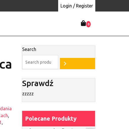
Login / Register
0
Search
ca
Sprawdź
zzzzz
adania
cach
,
Polecane Produkty
1
,