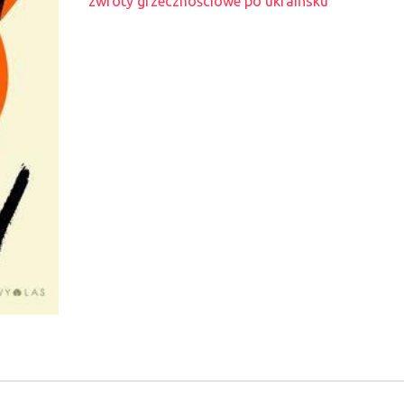
zwroty grzecznościowe po ukraińsku