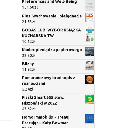
Preferences and Well-Being
151.60
zł
Pies. Wychowanie i pielęgnacja
21.53
zł
BOBAS LUBI WYBÓR KSIĄŻKA
KUCHARSKA TW
16.12
zł
Koniec pieniądza papierowego
32.20
zł
Blizny
11.92
zł
Pomarańczowy brudnopis z
różnościami
5.24
zł
Fiszki Smart 555 słów.
Hiszpański w.2022
43.62
zł
Homo Immobilis ~ Trenuj
Pracując ~ Katy Bowman