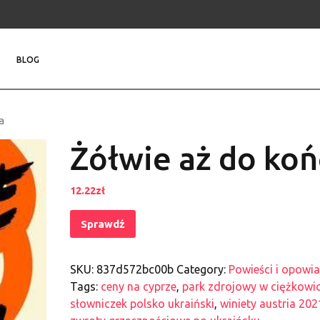
BLOG
a
Żółwie aż do koń
12.22
zł
Sprawdź
SKU:
837d572bc00b
Category:
Powieści i opowi
Tags:
ceny na cyprze
,
park zdrojowy w ciężkowi
słowniczek polsko ukraiński
,
winiety austria 202