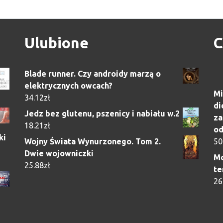
Ulubione
C
Blade runner. Czy androidy marzą o
elektrycznych owcach?
Mi
34.12
zł
di
Jedz bez glutenu, pszenicy i nabiału w.2
za
18.21
zł
od
ki
Wojny Świata Wynurzonego. Tom 2.
50
Dwie wojowniczki
Mo
25.88
zł
te
26