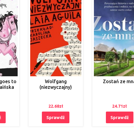
goes to
Wolfgang
Zostań ze mn
raińska
(niezwyczajny)
22.68
zł
24.71
zł
ź
Sprawdź
Sprawdź