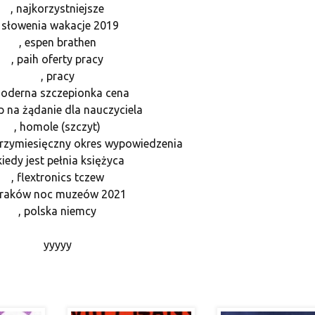
, najkorzystniejsze
, słowenia wakacje 2019
, espen brathen
, paih oferty pracy
, pracy
moderna szczepionka cena
op na żądanie dla nauczyciela
, homole (szczyt)
 trzymiesięczny okres wypowiedzenia
 kiedy jest pełnia księżyca
, flextronics tczew
kraków noc muzeów 2021
, polska niemcy
yyyyy