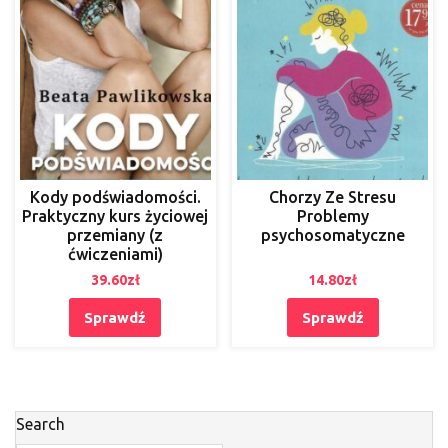
Kody podświadomości.
Chorzy Ze Stresu
Praktyczny kurs życiowej
Problemy
przemiany (z
psychosomatyczne
ćwiczeniami)
39.60
zł
14.80
zł
Sprawdź
Sprawdź
Search