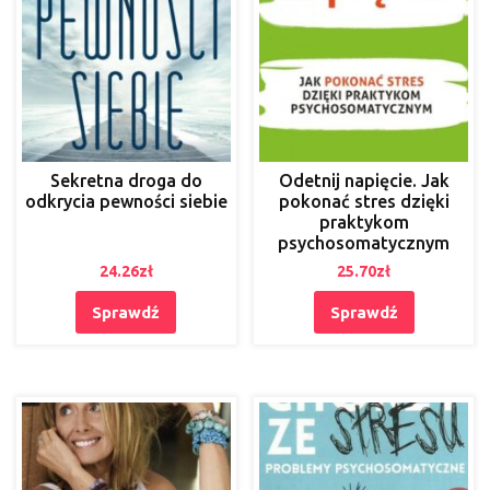
Sekretna droga do
Odetnij napięcie. Jak
odkrycia pewności siebie
pokonać stres dzięki
praktykom
psychosomatycznym
24.26
zł
25.70
zł
Sprawdź
Sprawdź