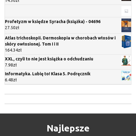
14.30
zł
Profetyzm w księdze Syracha (książka) - 04696
27.50
zł
Atlas trichoskopii. Dermoskopia w chorobach włosów i
skóry owłosionej. Tom I i II
164.34
zł
XXL, czyli to nie jest książka o odchudzaniu
7.98
zł
Informatyka. Lubię to! Klasa 5. Podręcznik
6.48
zł
Najlepsze