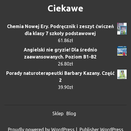
Ciekawe
Chemia Nowej Ery. Podręcznik i zeszyt ćwiczeń
dla klasy 7 szkoły podstawowej
61.86
zł
Angielski nie gryzie! Dla średnio
zaawansowanych. Poziom B1-B2
26.80
zł
Porady naturoterapeutki Barbary Kazany. Część
2
39.90
zł
Sklep
Blog
Proudly powered by WordPress
|
Publisher WordPress