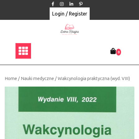
Skip
to
Login / Register
content
0
Home
/
Nauki medyczne
/ Wakcynologia praktyczna (wyd. VIII)