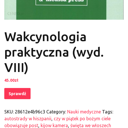
Wakcynologia
praktyczna (wyd.
VIII)
45.00
zł
Sprawdź
SKU:
28612e4b96c3
Category:
Nauki medyczne
Tags:
autostrady w hiszpanii
,
czy w piątek po bożym ciele
obowiązuje post
,
kijow kamera
,
święta we włoszech