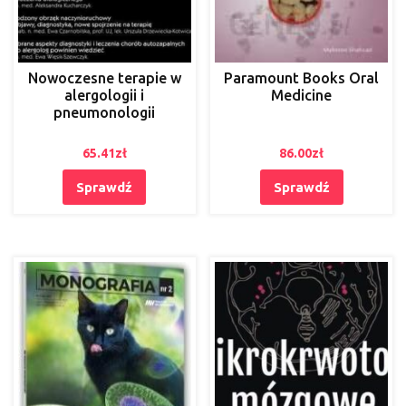
Nowoczesne terapie w
Paramount Books Oral
alergologii i
Medicine
pneumonologii
65.41
zł
86.00
zł
Sprawdź
Sprawdź