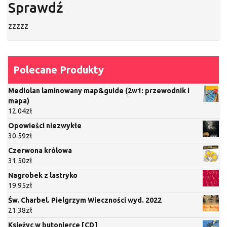
Sprawdź
zzzzz
Polecane Produkty
Mediolan laminowany map&guide (2w1: przewodnik i
mapa)
12.04
zł
Opowieści niezwykłe
30.59
zł
Czerwona królowa
31.50
zł
Nagrobek z lastryko
19.95
zł
Św. Charbel. Pielgrzym Wieczności wyd. 2022
21.38
zł
Księżyc w butonierce [CD]