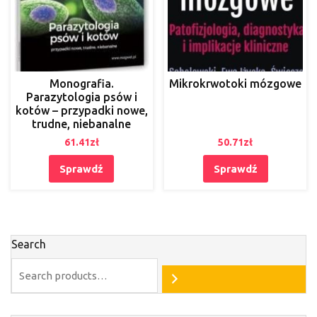
Monografia.
Mikrokrwotoki mózgowe
Parazytologia psów i
kotów – przypadki nowe,
trudne, niebanalne
61.41
zł
50.71
zł
Sprawdź
Sprawdź
Search