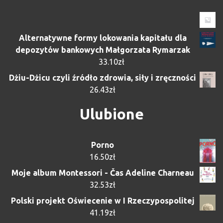
Alternatywne formy lokowania kapitału dla
depozytów bankowych Małgorzata Rymarzak
33.10
zł
Dżiu-Dżicu czyli źródło zdrowia, siły i zręczności
26.43
zł
Ulubione
Porno
16.50
zł
Moje album Montessori - Čas Adeline Charneau
32.53
zł
Polski projekt Oświecenie w I Rzeczypospolitej
41.19
zł