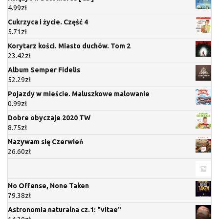
4.99
zł
Cukrzyca i życie. Część 4
5.71
zł
Korytarz kości. Miasto duchów. Tom 2
23.42
zł
Album Semper Fidelis
52.29
zł
Pojazdy w mieście. Maluszkowe malowanie
0.99
zł
Dobre obyczaje 2020 TW
8.75
zł
Nazywam się Czerwień
26.60
zł
No Offense, None Taken
79.38
zł
Astronomia naturalna cz.1: "vitae"