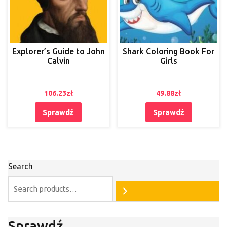
Explorer’s Guide to John
Shark Coloring Book For
Calvin
Girls
106.23
zł
49.88
zł
Sprawdź
Sprawdź
Search
Sprawdź