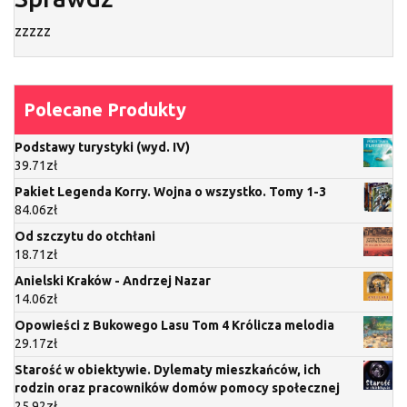
zzzzz
Polecane Produkty
Podstawy turystyki (wyd. IV)
39.71
zł
Pakiet Legenda Korry. Wojna o wszystko. Tomy 1-3
84.06
zł
Od szczytu do otchłani
18.71
zł
Anielski Kraków - Andrzej Nazar
14.06
zł
Opowieści z Bukowego Lasu Tom 4 Królicza melodia
29.17
zł
Starość w obiektywie. Dylematy mieszkańców, ich
rodzin oraz pracowników domów pomocy społecznej
25.92
zł