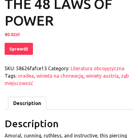
THE 48 LAWS OF
POWER
80.02
zł
Sprawdź
SKU:
58626fafce13
Category:
Literatura obcojęzyczna
Tags:
oradea
,
winieta na chorwację
,
winiety austria
,
ząb
miejscowość
Description
Description
Amoral, cunning, ruthless, and instructive, this piercing