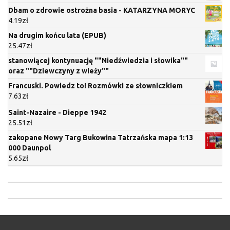
Dbam o zdrowie ostrożna basia - KATARZYNA MORYC
4.19
zł
Na drugim końcu lata (EPUB)
25.47
zł
stanowiącej kontynuację ""Niedźwiedzia i słowika""
oraz ""Dziewczyny z wieży""
Francuski. Powiedz to! Rozmówki ze słowniczkiem
7.63
zł
Saint-Nazaire - Dieppe 1942
25.51
zł
zakopane Nowy Targ Bukowina Tatrzańska mapa 1:13
000 Daunpol
5.65
zł