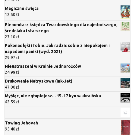
Magiczne święta
12.50
zł
Elementarz księdza Twardowskiego dla najmłodszego,
średniaka i starszego
27.10
zł
Pokonać lęki i fobie. Jak radzić sobie z niepokojem i
napadami paniki (wyd. 2021)
29.97
zł
Nieustraszeni w Krainie Jednorożców
24.99
zł
Drukowanie Natryskowe (Ink-Jet)
47.00
zł
Myśląc, nie zgłupiejesz... 15-17 kyu w.ukraińska
42.59
zł
Towing Jehovah
95.40
zł