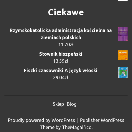
Ciekawe
Rzymskokatolicka administracja kościelna na
ziemiach polskich
11.70
zł
Słownik hiszpański
13.59
zł
Fiszki czasowniki A język włoski
29.04
zł
Sklep
Blog
Proudly powered by WordPress
|
Publisher WordPress
Theme
by TheMagnifico.