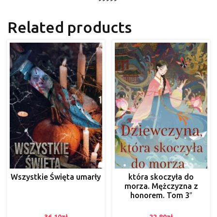
Related products
Wszystkie Święta umarły
która skoczyła do
morza. Mężczyzna z
honorem. Tom 3″
36.10
zł
22.80
zł