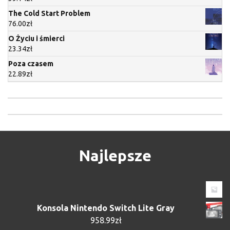
The Cold Start Problem
76.00
zł
O Życiu i śmierci
23.34
zł
Poza czasem
22.89
zł
Najlepsze
Konsola Nintendo Switch Lite Gray
958.99
zł