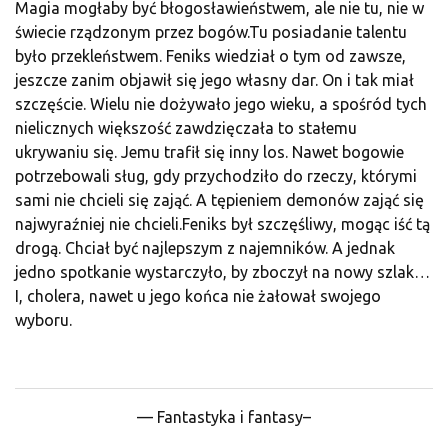
Magia mogłaby być błogosławieństwem, ale nie tu, nie w
świecie rządzonym przez bogów.Tu posiadanie talentu
było przekleństwem. Feniks wiedział o tym od zawsze,
jeszcze zanim objawił się jego własny dar. On i tak miał
szczęście. Wielu nie dożywało jego wieku, a spośród tych
nielicznych większość zawdzięczała to stałemu
ukrywaniu się. Jemu trafił się inny los. Nawet bogowie
potrzebowali sług, gdy przychodziło do rzeczy, którymi
sami nie chcieli się zająć. A tępieniem demonów zająć się
najwyraźniej nie chcieli.Feniks był szczęśliwy, mogąc iść tą
drogą. Chciał być najlepszym z najemników. A jednak
jedno spotkanie wystarczyło, by zboczył na nowy szlak…
I, cholera, nawet u jego końca nie żałował swojego
wyboru.
— Fantastyka i fantasy–