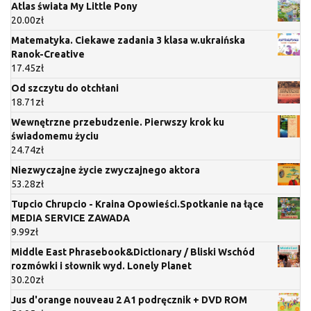
Atlas świata My Little Pony
20.00
zł
Matematyka. Ciekawe zadania 3 klasa w.ukraińska
Ranok-Creative
17.45
zł
Od szczytu do otchłani
18.71
zł
Wewnętrzne przebudzenie. Pierwszy krok ku
świadomemu życiu
24.74
zł
Niezwyczajne życie zwyczajnego aktora
53.28
zł
Tupcio Chrupcio - Kraina Opowieści.Spotkanie na łące
MEDIA SERVICE ZAWADA
9.99
zł
Middle East Phrasebook&Dictionary / Bliski Wschód
rozmówki i słownik wyd. Lonely Planet
30.20
zł
Jus d'orange nouveau 2 A1 podręcznik + DVD ROM