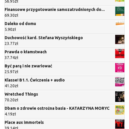
56.95
zł
Finansowe przygotowanie samozatrudnionych do...
69.30
zł
Daleko od domu
5.90
zł
Duchowość kard. Stefana Wyszyńskiego
23.77
zł
Prawda o kłamstwach
37.74
zł
Być parą i nie zwariować
25.97
zł
Klasse! B1.1. Ćwiczenia + audio
41.20
zł
Wretched Things
70.20
zł
Dbam o zdrowie ostrożna basia - KATARZYNA MORYC
4.19
zł
Place aux immortels
39.14
zł