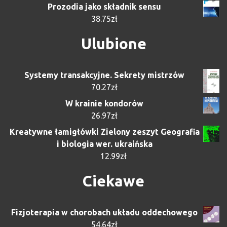
Prozodia jako składnik sensu
38.75
zł
Ulubione
Systemy transakcyjne. Sekrety mistrzów
70.27
zł
W krainie kondorów
26.97
zł
Kreatywne łamigłówki Zielony zeszyt Geografia
i biologia wer. ukraińska
12.99
zł
Ciekawe
Fizjoterapia w chorobach układu oddechowego
54.64
zł