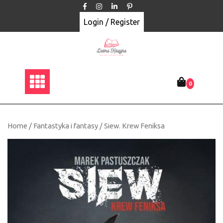
Skip
to
Login / Register
content
0
Home
/
Fantastyka i fantasy
/ Siew. Krew Feniksa