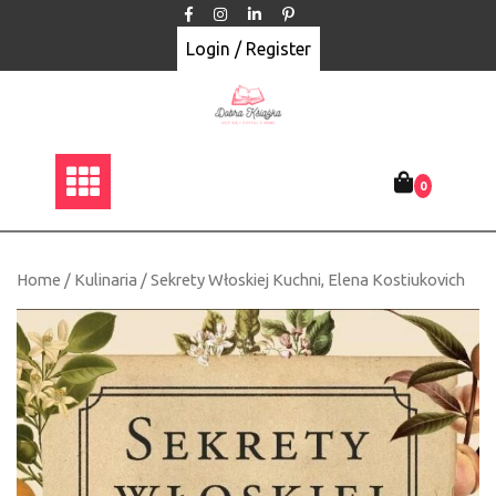
Skip
to
Login / Register
content
0
Home
/
Kulinaria
/ Sekrety Włoskiej Kuchni, Elena Kostiukovich