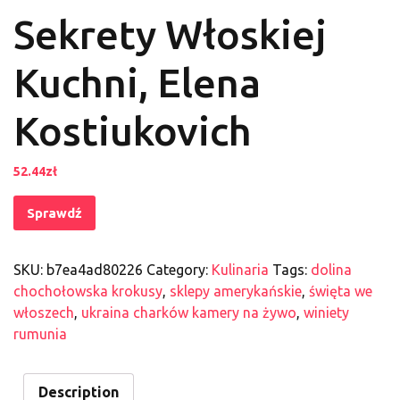
Sekrety Włoskiej
Kuchni, Elena
Kostiukovich
52.44
zł
Sprawdź
SKU:
b7ea4ad80226
Category:
Kulinaria
Tags:
dolina
chochołowska krokusy
,
sklepy amerykańskie
,
święta we
włoszech
,
ukraina charków kamery na żywo
,
winiety
rumunia
Description