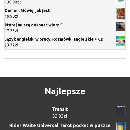
138.90
zł
Demon. Mówię, jak jest
19.90
zł
której muszą dokonać wierni"
17.23
zł
Język angielski w pracy. Rozmówki angielskie + CD
23.77
zł
Najlepsze
Transit
32.92
zł
Rider Waite Universal Tarot pocket w puszce