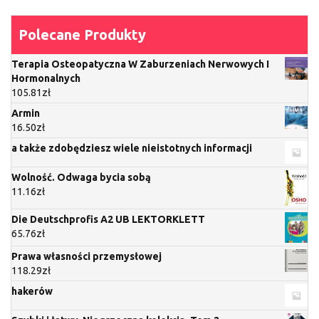
Polecane Produkty
Terapia Osteopatyczna W Zaburzeniach Nerwowych I
Hormonalnych
105.81
zł
Armin
16.50
zł
a także zdobędziesz wiele nieistotnych informacji
Wolność. Odwaga bycia sobą
11.16
zł
Die Deutschprofis A2 UB LEKTORKLETT
65.76
zł
Prawa własności przemysłowej
118.29
zł
hakerów