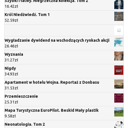
Szybki i łatwy. Niegrzeczna kolekcja. Tom 2
16.42
zł
Król Niedźwiedź. Tom 1
52.59
zł
Wygładzanie dywidend na wschodzących rynkach akcji
26.46
zł
Wyznania
31.27
zł
Nigdy
34.93
zł
Apartament w hotelu Wojna. Reportaż z Donbasu
31.53
zł
Przemieszczenie
25.31
zł
Mapa Turystyczna EuroPilot. Beskid Mały plastik
9.58
zł
Neonatologia. Tom 2