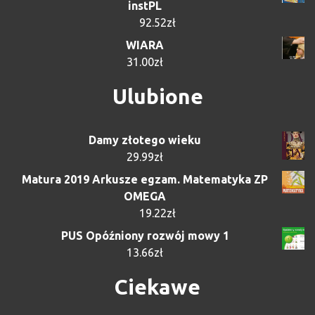
instPL
92.52
zł
WIARA
31.00
zł
Ulubione
Damy złotego wieku
29.99
zł
Matura 2019 Arkusze egzam. Matematyka ZP
OMEGA
19.22
zł
PUS Opóźniony rozwój mowy 1
13.66
zł
Ciekawe