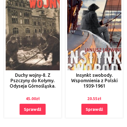
Duchy wojny-8. Z
Insynkt swobody.
Pszczyny do Kołymy.
Wspomnienia z Polski
Odyseja Górnośląska.
1939-1961
45.00
zł
20.55
zł
Sprawdź
Sprawdź