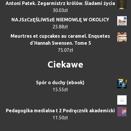
Antoni Patek. Zegarmistrz królów. Śladami życia
30.03
zł
NAJSzCzĘŚLIWSzE NIEMOWLĘ W OKOLICY
25.88
zł
Meurtres et cupcakes au caramel. Enquetes
d`Hannah Swensen. Tome 5
75.07
zł
Ciekawe
Spór o duchy (ebook)
15.55
zł
Pedagogika medialna t 2 Podręcznik akademicki
11.50
zł