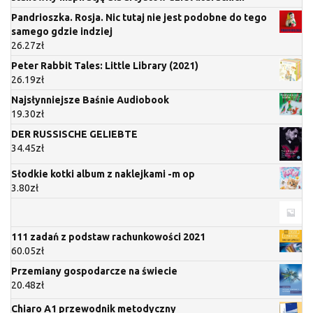
Pandrioszka. Rosja. Nic tutaj nie jest podobne do tego
samego gdzie indziej
26.27
zł
Peter Rabbit Tales: Little Library (2021)
26.19
zł
Najsłynniejsze Baśnie Audiobook
19.30
zł
DER RUSSISCHE GELIEBTE
34.45
zł
Słodkie kotki album z naklejkami -m op
3.80
zł
111 zadań z podstaw rachunkowości 2021
60.05
zł
Przemiany gospodarcze na świecie
20.48
zł
Chiaro A1 przewodnik metodyczny