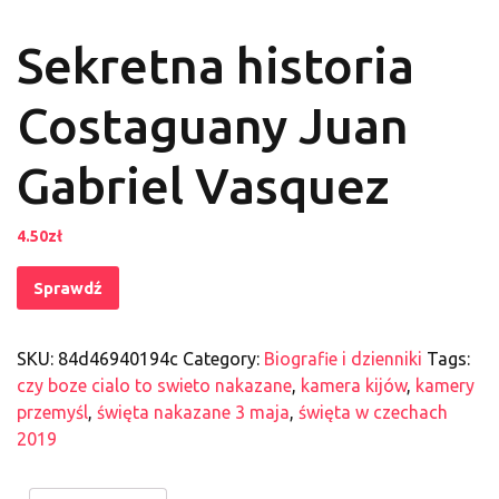
Sekretna historia
Costaguany Juan
Gabriel Vasquez
4.50
zł
Sprawdź
SKU:
84d46940194c
Category:
Biografie i dzienniki
Tags:
czy boze cialo to swieto nakazane
,
kamera kijów
,
kamery
przemyśl
,
święta nakazane 3 maja
,
święta w czechach
2019