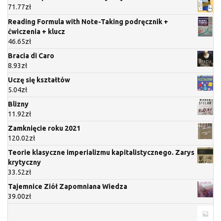
71.77
zł
Reading Formula with Note-Taking podręcznik +
ćwiczenia + klucz
46.65
zł
Bracia di Caro
8.93
zł
Uczę się kształtów
5.04
zł
Blizny
11.92
zł
Zamknięcie roku 2021
120.02
zł
Teorie klasyczne imperializmu kapitalistycznego. Zarys
krytyczny
33.52
zł
Tajemnice Ziół Zapomniana Wiedza
39.00
zł