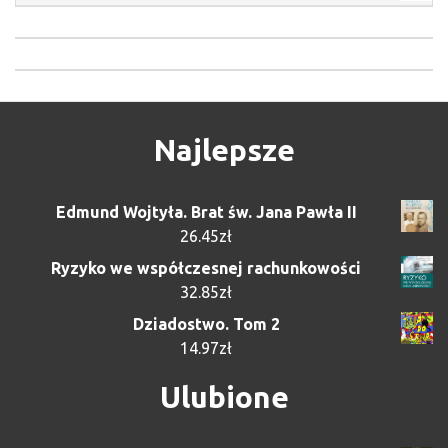
Najlepsze
Edmund Wojtyła. Brat św. Jana Pawła II
26.45
zł
Ryzyko we współczesnej rachunkowości
32.85
zł
Dziadostwo. Tom 2
14.97
zł
Ulubione