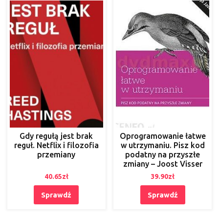
prawnymi dotknęła także
niektórych
reprezentantów i
członków Kościoła.
Ewangelizacja słabnie z
roku na rok albo
przeradza się nawet w
kompromitujgce i
gorszące
postmodernistyczne
widowiska. Z tym
wszystkim nie godzi się
Gdy regułą jest brak
Oprogramowanie łatwe
reguł. Netflix i filozofia
w utrzymaniu. Pisz kod
przemiany
podatny na przyszłe
zmiany – Joost Visser
40.65
zł
39.90
zł
Sprawdź
Sprawdź