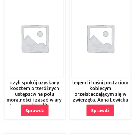
czyli spokój uzyskany
legend i baśni postaciom
kosztem przeróżnych
kobiecym
ustępstw na polu
przeistaczającym się w
moralności i zasad wiary.
zwierzęta. Anna Lewicka
Poprawność polityczna
Sprawdź
Sprawdź
nachalnie propagowana
przez mass media i
wymuszana coraz to
nowymi
rozporzgdzeniami