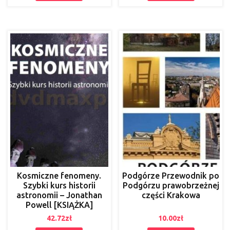
Kosmiczne fenomeny.
Podgórze Przewodnik po
Szybki kurs historii
Podgórzu prawobrzeżnej
astronomii – Jonathan
części Krakowa
Powell [KSIĄŻKA]
42.72
zł
10.00
zł