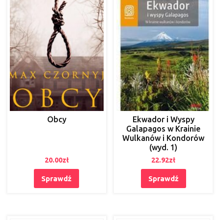
Obcy
Ekwador i Wyspy
Galapagos w Krainie
Wulkanów i Kondorów
(wyd. 1)
20.00
zł
22.92
zł
Sprawdź
Sprawdź