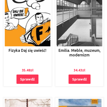
Fizyka Daj się uwieść!
Emilia. Meble, muzeum,
modernizm
35.48
zł
34.43
zł
Sprawdź
Sprawdź