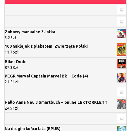
Zabawy manualne 3-latka
3.25
zł
100 naklejek z plakatem. Zwierzęta Polski
11.76
zł
Biker Dude
87.38
zł
PEGR Marvel Captain Marvel Bk + Code (4)
21.51
zł
Hallo Anna Neu 3 Smartbuch + online LEKTORKLETT
24.91
zł
Na drugim końcu lata (EPUB)