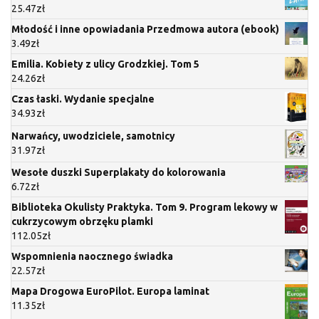
25.47
zł
Młodość i inne opowiadania Przedmowa autora (ebook)
3.49
zł
Emilia. Kobiety z ulicy Grodzkiej. Tom 5
24.26
zł
Czas łaski. Wydanie specjalne
34.93
zł
Narwańcy, uwodziciele, samotnicy
31.97
zł
Wesołe duszki Superplakaty do kolorowania
6.72
zł
Biblioteka Okulisty Praktyka. Tom 9. Program lekowy w
cukrzycowym obrzęku plamki
112.05
zł
Wspomnienia naocznego świadka
22.57
zł
Mapa Drogowa EuroPilot. Europa laminat
11.35
zł