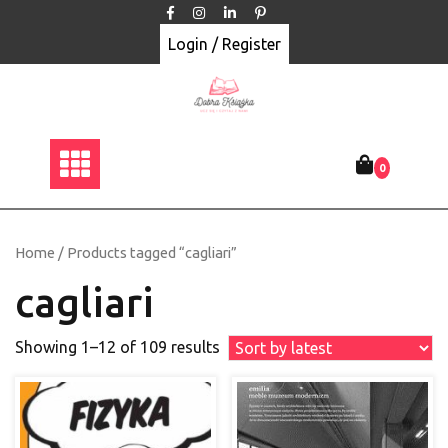
Skip
to
Login / Register
content
0
Home
/ Products tagged “cagliari”
cagliari
Showing 1–12 of 109 results