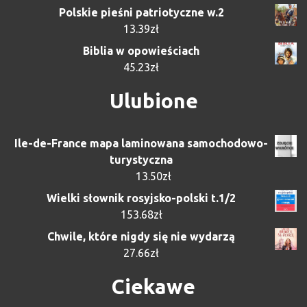
Polskie pieśni patriotyczne w.2
13.39
zł
Biblia w opowieściach
45.23
zł
Ulubione
Ile-de-France mapa laminowana samochodowo-
turystyczna
13.50
zł
Wielki słownik rosyjsko-polski t.1/2
153.68
zł
Chwile, które nigdy się nie wydarzą
27.66
zł
Ciekawe