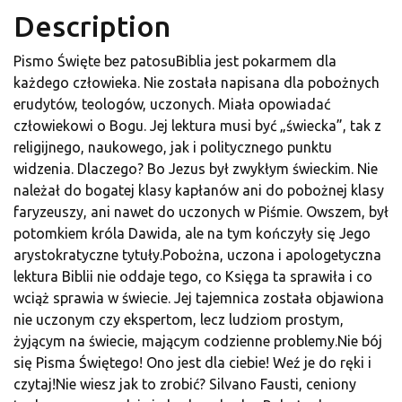
Description
Pismo Święte bez patosuBiblia jest pokarmem dla
każdego człowieka. Nie została napisana dla pobożnych
erudytów, teologów, uczonych. Miała opowiadać
człowiekowi o Bogu. Jej lektura musi być „świecka”, tak z
religijnego, naukowego, jak i politycznego punktu
widzenia. Dlaczego? Bo Jezus był zwykłym świeckim. Nie
należał do bogatej klasy kapłanów ani do pobożnej klasy
faryzeuszy, ani nawet do uczonych w Piśmie. Owszem, był
potomkiem króla Dawida, ale na tym kończyły się Jego
arystokratyczne tytuły.Pobożna, uczona i apologetyczna
lektura Biblii nie oddaje tego, co Księga ta sprawiła i co
wciąż sprawia w świecie. Jej tajemnica została objawiona
nie uczonym czy ekspertom, lecz ludziom prostym,
żyjącym na świecie, mającym codzienne problemy.Nie bój
się Pisma Świętego! Ono jest dla ciebie! Weź je do ręki i
czytaj!Nie wiesz jak to zrobić? Silvano Fausti, ceniony