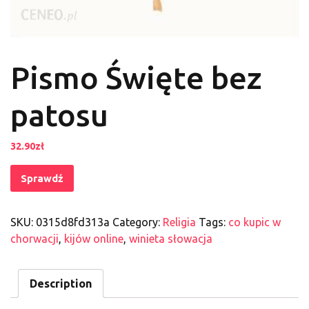
Pismo Święte bez
patosu
32.90
zł
Sprawdź
SKU:
0315d8fd313a
Category:
Religia
Tags:
co kupic w
chorwacji
,
kijów online
,
winieta słowacja
Description