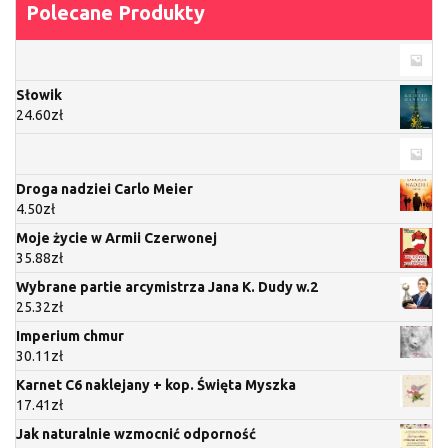
Polecane Produkty
Słowik
24.60
zł
Droga nadziei Carlo Meier
4.50
zł
Moje życie w Armii Czerwonej
35.88
zł
Wybrane partie arcymistrza Jana K. Dudy w.2
25.32
zł
Imperium chmur
30.11
zł
Karnet C6 naklejany + kop. Święta Myszka
17.41
zł
Jak naturalnie wzmocnić odporność