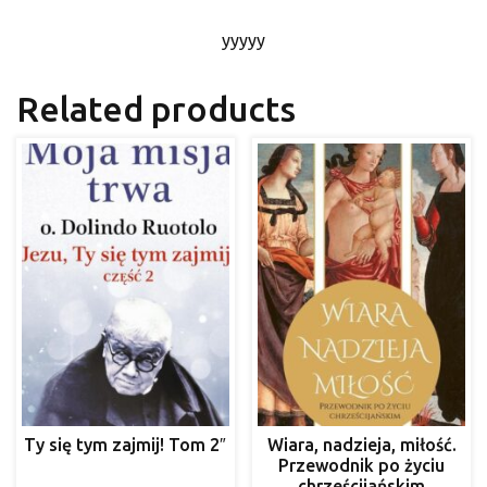
yyyyy
Related products
Ty się tym zajmij! Tom 2″
Wiara, nadzieja, miłość.
Przewodnik po życiu
chrześcijańskim