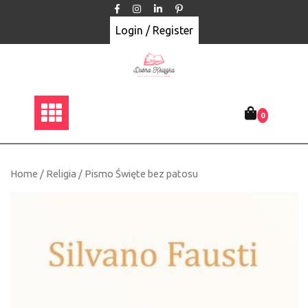
Skip
to
Login / Register
content
0
Home
/
Religia
/ Pismo Święte bez patosu