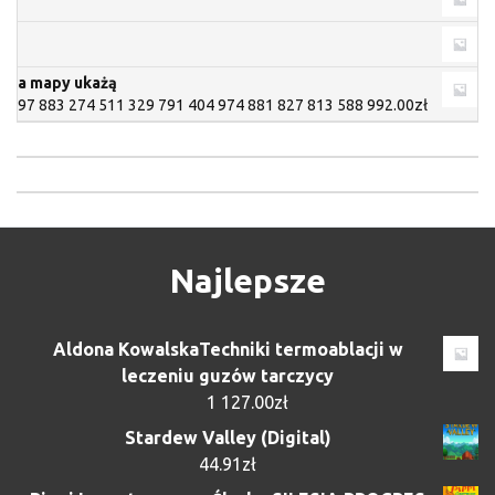
a mapy ukażą
97 883 274 511 329 791 404 974 881 827 813 588 992.00
zł
Najlepsze
Aldona KowalskaTechniki termoablacji w
leczeniu guzów tarczycy
1 127.00
zł
Stardew Valley (Digital)
44.91
zł