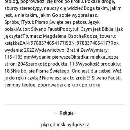
teolog, poprowadzi cię krok po kroku. Pokaże drogę,
zburzy stereotypy, nauczy cię widzieć Boga takim, jakim
jest, a nie takim, jakim Go sobie wyobrażasz.
Spróbuj!Tytuł: Pismo Święte bez patosuJęzyk:
polskiAutor: Silvano FaustiPodtytuł: Czym jest Biblia i jak
ją czytaćTłumacz: Magdalena OsochaRodzaj towaru:
książkaEAN: 9788374854177ISBN: 9788374854177Rok
wydania: 2022Wydawnictwo: Bratni ZewWymiary:
115×185 mmWydanie: pierwszeOkładka: miękkaLiczba
stron: 204Szerokość produktu: 11.5Wysokość produktu:
18.5Nie bój się Pisma Świętego! Ono jest dla ciebie! Weź
je do ręki i czytaj! Nie wiesz jak to zrobić? Silvano Fausti,
ceniony teolog, poprowadzi cię krok po kroku.
— Religia–
pkp gdańsk bydgoszcz