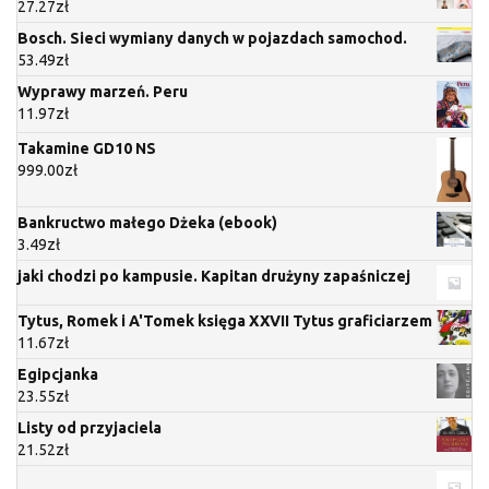
27.27
zł
Bosch. Sieci wymiany danych w pojazdach samochod.
53.49
zł
Wyprawy marzeń. Peru
11.97
zł
Takamine GD10 NS
999.00
zł
Bankructwo małego Dżeka (ebook)
3.49
zł
jaki chodzi po kampusie. Kapitan drużyny zapaśniczej
Tytus, Romek i A'Tomek księga XXVII Tytus graficiarzem
11.67
zł
Egipcjanka
23.55
zł
Listy od przyjaciela
21.52
zł