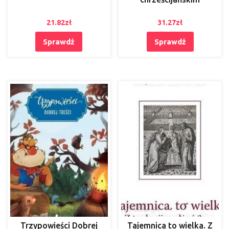
21.82
zł
31.27
zł
Sprawdź
Sprawdź
Trzypowieści Dobrej
Tajemnica to wielka. Z