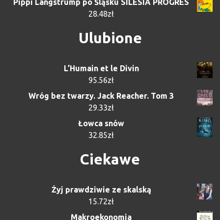
Pippi Langstrump po Śląsku SILESIA PROGRES
28.48
zł
Ulubione
L’Humain et le Divin
95.56
zł
Wróg bez twarzy. Jack Reacher. Tom 3
29.33
zł
Łowca snów
32.85
zł
Ciekawe
Żyj prawdziwie ze skalską
15.72
zł
Makroekonomia