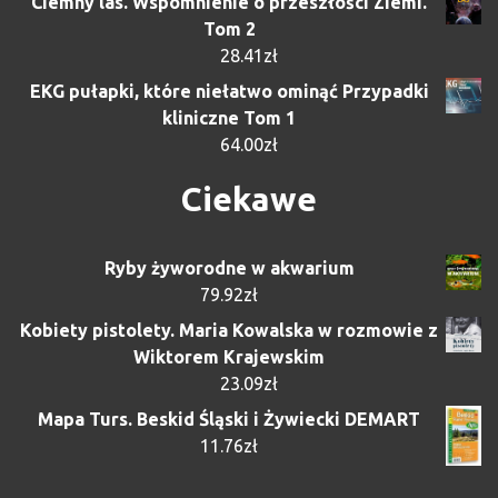
Ciemny las. Wspomnienie o przeszłości Ziemi.
Tom 2
28.41
zł
EKG pułapki, które niełatwo ominąć Przypadki
kliniczne Tom 1
64.00
zł
Ciekawe
Ryby żyworodne w akwarium
79.92
zł
Kobiety pistolety. Maria Kowalska w rozmowie z
Wiktorem Krajewskim
23.09
zł
Mapa Turs. Beskid Śląski i Żywiecki DEMART
11.76
zł