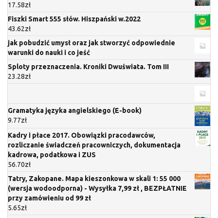
17.58
zł
Fiszki Smart 555 słów. Hiszpański w.2022
43.62
zł
jak pobudzić umysł oraz jak stworzyć odpowiednie
warunki do nauki i co jeść
Sploty przeznaczenia. Kroniki Dwuświata. Tom III
23.28
zł
Gramatyka języka angielskiego (E-book)
9.77
zł
Kadry i płace 2017. Obowiązki pracodawców,
rozliczanie świadczeń pracowniczych, dokumentacja
kadrowa, podatkowa i ZUS
56.70
zł
Tatry, Zakopane. Mapa kieszonkowa w skali 1: 55 000
(wersja wodoodporna) - Wysyłka 7,99 zł , BEZPŁATNIE
przy zamówieniu od 99 zł
5.65
zł