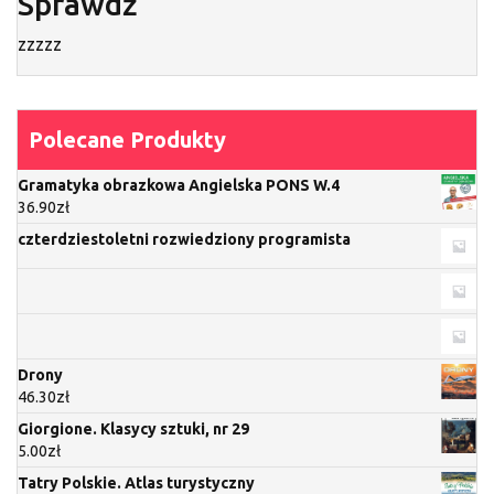
Sprawdź
zzzzz
Polecane Produkty
Gramatyka obrazkowa Angielska PONS W.4
36.90
zł
czterdziestoletni rozwiedziony programista
Drony
46.30
zł
Giorgione. Klasycy sztuki, nr 29
5.00
zł
Tatry Polskie. Atlas turystyczny