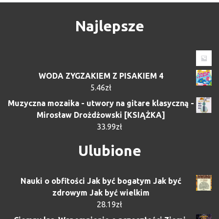
Najlepsze
WODA ZYGZAKIEM Z PISAKIEM 4
5.46
zł
Muzyczna mozaika - utwory na gitare klasyczną -
Mirosław Drożdżowski [KSIĄŻKA]
33.99
zł
Ulubione
Nauki o obfitości Jak być bogatym Jak być
zdrowym Jak być wielkim
28.19
zł