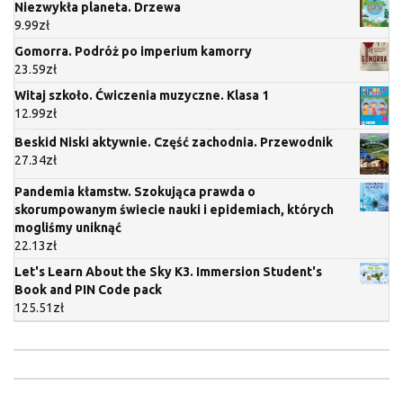
Niezwykła planeta. Drzewa
9.99
zł
Gomorra. Podróż po imperium kamorry
23.59
zł
Witaj szkoło. Ćwiczenia muzyczne. Klasa 1
12.99
zł
Beskid Niski aktywnie. Część zachodnia. Przewodnik
27.34
zł
Pandemia kłamstw. Szokująca prawda o
skorumpowanym świecie nauki i epidemiach, których
mogliśmy uniknąć
22.13
zł
Let's Learn About the Sky K3. Immersion Student's
Book and PIN Code pack
125.51
zł