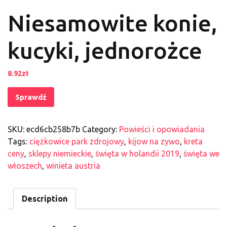
Niesamowite konie,
kucyki, jednorożce
8.92
zł
Sprawdź
SKU:
ecd6cb258b7b
Category:
Powieści i opowiadania
Tags:
ciężkowice park zdrojowy
,
kijow na zywo
,
kreta
ceny
,
sklepy niemieckie
,
święta w holandii 2019
,
święta we
włoszech
,
winieta austria
Description