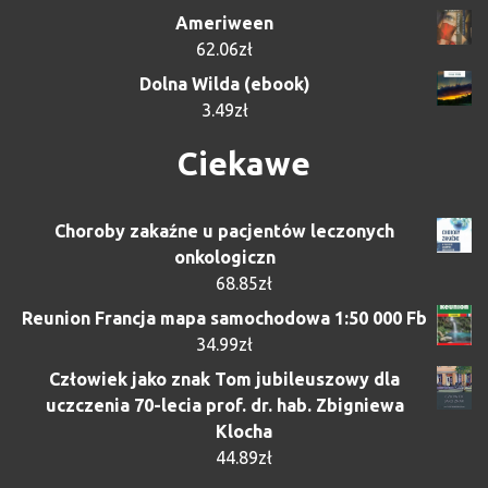
Ameriween
62.06
zł
Dolna Wilda (ebook)
3.49
zł
Ciekawe
Choroby zakaźne u pacjentów leczonych
onkologiczn
68.85
zł
Reunion Francja mapa samochodowa 1:50 000 Fb
34.99
zł
Człowiek jako znak Tom jubileuszowy dla
uczczenia 70-lecia prof. dr. hab. Zbigniewa
Klocha
44.89
zł