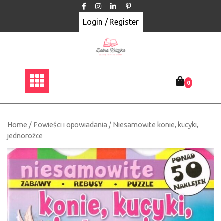
Skip
to
Login / Register
content
0
Home
/
Powieści i opowiadania
/ Niesamowite konie, kucyki,
jednorożce