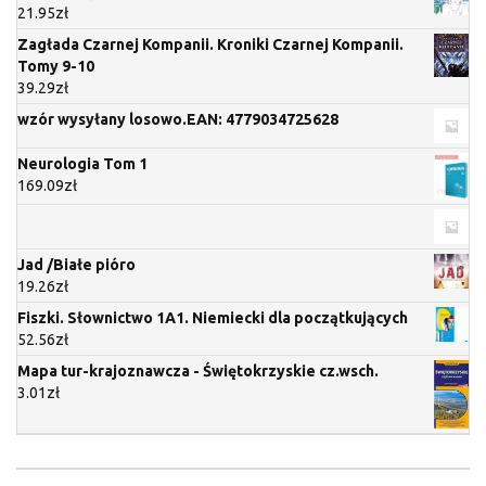
21.95
zł
Zagłada Czarnej Kompanii. Kroniki Czarnej Kompanii.
Tomy 9-10
39.29
zł
wzór wysyłany losowo.EAN: 4779034725628
Neurologia Tom 1
169.09
zł
Jad /Białe pióro
19.26
zł
Fiszki. Słownictwo 1A1. Niemiecki dla początkujących
52.56
zł
Mapa tur-krajoznawcza - Świętokrzyskie cz.wsch.
3.01
zł