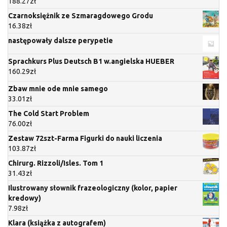
188.27
zł
Czarnoksiężnik ze Szmaragdowego Grodu
16.38
zł
następowały dalsze perypetie
Sprachkurs Plus Deutsch B1 w.angielska HUEBER
160.29
zł
Zbaw mnie ode mnie samego
33.01
zł
The Cold Start Problem
76.00
zł
Zestaw 72szt-Farma Figurki do nauki liczenia
103.87
zł
Chirurg. Rizzoli/Isles. Tom 1
31.43
zł
Ilustrowany słownik frazeologiczny (kolor, papier
kredowy)
7.98
zł
Klara (książka z autografem)