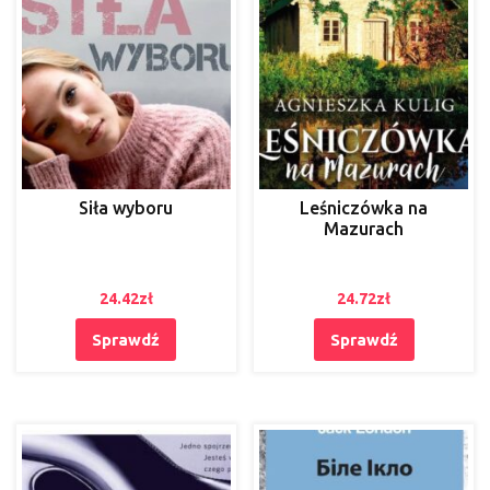
Siła wyboru
Leśniczówka na
Mazurach
24.42
zł
24.72
zł
Sprawdź
Sprawdź