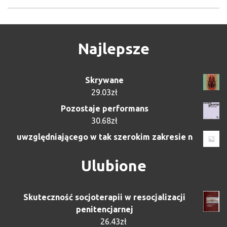
Najlepsze
Skrywane
29.03
zł
Pozostaje performans
30.68
zł
uwzględniającego w tak szerokim zakresie n
Ulubione
Skuteczność socjoterapii w resocjalizacji
penitencjarnej
26.43
zł