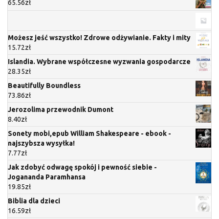
65.56
zł
Możesz jeść wszystko! Zdrowe odżywianie. Fakty i mity
15.72
zł
Islandia. Wybrane współczesne wyzwania gospodarcze
28.35
zł
Beautifully Boundless
73.86
zł
Jerozolima przewodnik Dumont
8.40
zł
Sonety mobi,epub William Shakespeare - ebook -
najszybsza wysyłka!
7.77
zł
Jak zdobyć odwagę spokój i pewność siebie -
Jogananda Paramhansa
19.85
zł
Biblia dla dzieci
16.59
zł