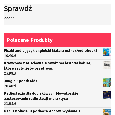
Sprawdź
zzzzz
Polecane Produkty
Fiszki audio język angielski Matura ustna (Audiobook)
10.40
zł
Krawcowe z Auschwitz. Prawdziwa historia kobiet,
które szyły, żeby przetrwać
25.98
zł
Jungle Speed: Kids
70.40
zł
Radiestezja dla dociekliwych. Nowatorskie
zastosowanie radiestezji w praktyce
23.85
zł
Peru i Boliwia. U podnóża Andów. Wydanie 1