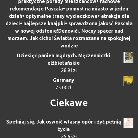
praktyczne porady mieszkańców• fachowe
rekomendacje Pascala• pomysł na miasto w jeden
dzień• optymalne trasy wycieczkowe• atrakcje dla
dzieci• najlepsze knajpki• sprawdzona jakość Pascala
w nowej odsłonie!Denovići. Nocny spacer nad
morzem. Jak cicho! Światła rozmazane na spokojnej
wodzie
Dziesięć panien mądrych. Męczenniczki
elżbietańskie
28.91
zł
Germany
75.00
zł
Ciekawe
Spełniaj się. Jak oswoić własny opór i żyć pełnią
życia
25.65
zł