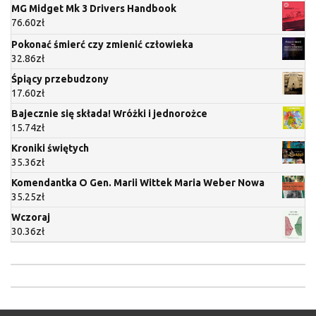
MG Midget Mk 3 Drivers Handbook
76.60
zł
Pokonać śmierć czy zmienić człowieka
32.86
zł
Śpiący przebudzony
17.60
zł
Bajecznie się składa! Wróżki i jednorożce
15.74
zł
Kroniki świętych
35.36
zł
Komendantka O Gen. Marii Wittek Maria Weber Nowa
35.25
zł
Wczoraj
30.36
zł