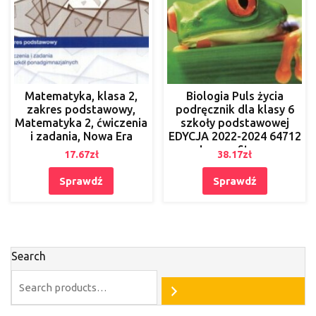
Matematyka, klasa 2,
Biologia Puls życia
zakres podstawowy,
podręcznik dla klasy 6
Matematyka 2, ćwiczenia
szkoły podstawowej
i zadania, Nowa Era
EDYCJA 2022-2024 64712
– Joanna Stawarz
17.67
zł
38.17
zł
[KSIĄŻKA]
Sprawdź
Sprawdź
Search