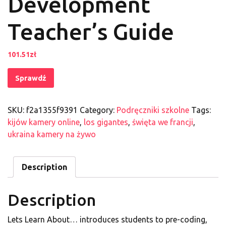
Development
Teacher’s Guide
101.51
zł
Sprawdź
SKU:
f2a1355f9391
Category:
Podręczniki szkolne
Tags:
kijów kamery online
,
los gigantes
,
święta we francji
,
ukraina kamery na żywo
Description
Description
Lets Learn About… introduces students to pre-coding,