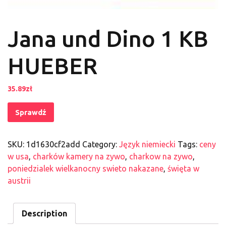
Jana und Dino 1 KB
HUEBER
35.89
zł
Sprawdź
SKU:
1d1630cf2add
Category:
Język niemiecki
Tags:
ceny
w usa
,
charków kamery na zywo
,
charkow na zywo
,
poniedzialek wielkanocny swieto nakazane
,
święta w
austrii
Description