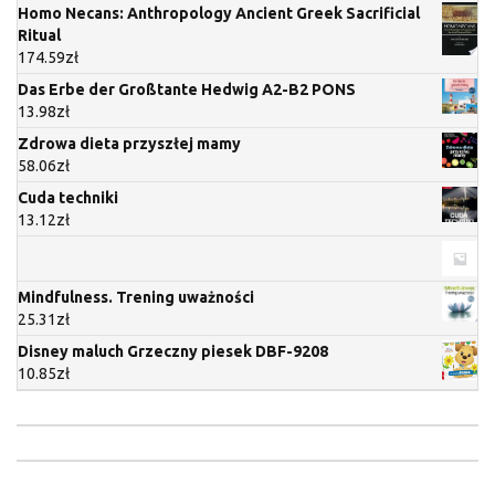
Homo Necans: Anthropology Ancient Greek Sacrificial
Ritual
174.59
zł
Das Erbe der Großtante Hedwig A2-B2 PONS
13.98
zł
Zdrowa dieta przyszłej mamy
58.06
zł
Cuda techniki
13.12
zł
Mindfulness. Trening uważności
25.31
zł
Disney maluch Grzeczny piesek DBF-9208
10.85
zł