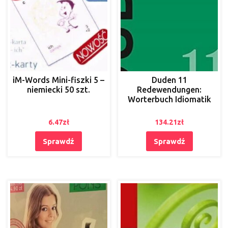
iM-Words Mini-fiszki 5 –
Duden 11
niemiecki 50 szt.
Redewendungen:
Worterbuch Idiomatik
6.47
zł
134.21
zł
Sprawdź
Sprawdź