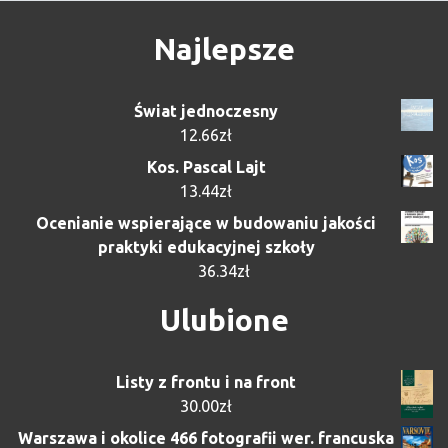
Najlepsze
Świat jednoczesny
12.66
zł
Kos. Pascal Lajt
13.44
zł
Ocenianie wspierające w budowaniu jakości
praktyki edukacyjnej szkoły
36.34
zł
Ulubione
Listy z frontu i na front
30.00
zł
Warszawa i okolice 466 fotografii wer. francuska