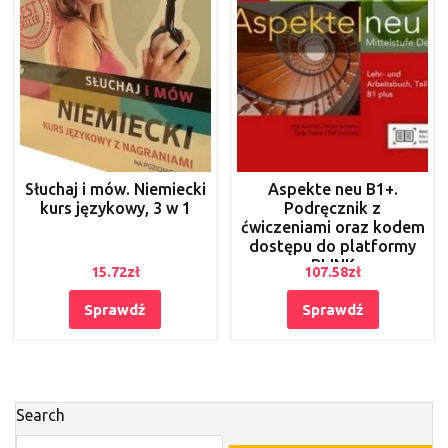
Słuchaj i mów. Niemiecki
Aspekte neu B1+.
kurs językowy, 3 w 1
Podręcznik z
ćwiczeniami oraz kodem
dostępu do platformy
BLINK
15.72
zł
107.58
zł
Sprawdź
Sprawdź
Search