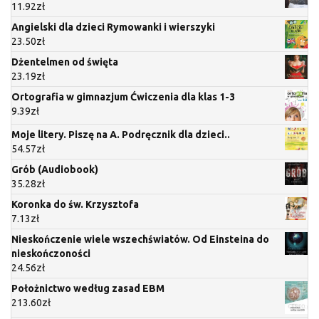
11.92
zł
Angielski dla dzieci Rymowanki i wierszyki
23.50
zł
Dżentelmen od święta
23.19
zł
Ortografia w gimnazjum Ćwiczenia dla klas 1-3
9.39
zł
Moje litery. Piszę na A. Podręcznik dla dzieci..
54.57
zł
Grób (Audiobook)
35.28
zł
Koronka do św. Krzysztofa
7.13
zł
Nieskończenie wiele wszechświatów. Od Einsteina do
nieskończoności
24.56
zł
Położnictwo według zasad EBM
213.60
zł