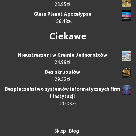
23.85
zł
Glass Planet Apocalypse
156.48
zł
Ciekawe
Nieustraszeni w Krainie Jednorożców
24.99
zł
Bez skrupułów
29.52
zł
Bezpieczeństwo systemów informatycznych firm
i instytucji
20.03
zł
Sklep
Blog