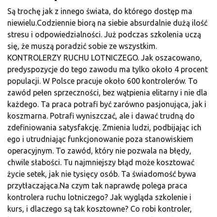
Są trochę jak z innego świata, do którego dostęp ma
niewielu.Codziennie biorą na siebie absurdalnie dużą ilość
stresu i odpowiedzialności. Już podczas szkolenia uczą
się, że muszą poradzić sobie ze wszystkim.
KONTROLERZY RUCHU LOTNICZEGO. Jak oszacowano,
predyspozycje do tego zawodu ma tylko około 4 procent
populacji. W Polsce pracuje około 600 kontrolerów. To
zawód pełen sprzeczności, bez wątpienia elitarny i nie dla
każdego. Ta praca potrafi być zarówno pasjonująca, jak i
koszmarna. Potrafi wyniszczać, ale i dawać trudną do
zdefiniowania satysfakcję. Zmienia ludzi, podbijając ich
ego i utrudniając funkcjonowanie poza stanowiskiem
operacyjnym. To zawód, który nie pozwala na błędy,
chwile słabości. Tu najmniejszy błąd może kosztować
życie setek, jak nie tysięcy osób. Ta świadomość bywa
przytłaczająca.Na czym tak naprawdę polega praca
kontrolera ruchu lotniczego? Jak wygląda szkolenie i
kurs, i dlaczego są tak kosztowne? Co robi kontroler,