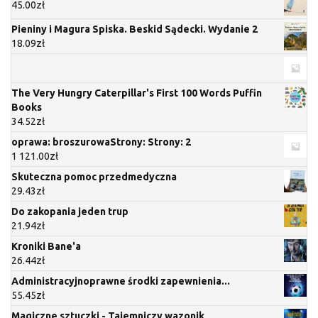
45.00
zł
Pieniny i Magura Spiska. Beskid Sądecki. Wydanie 2
18.09
zł
The Very Hungry Caterpillar's First 100 Words Puffin
Books
34.52
zł
oprawa: broszurowaStrony: Strony: 2
1 121.00
zł
Skuteczna pomoc przedmedyczna
29.43
zł
Do zakopania jeden trup
21.94
zł
Kroniki Bane'a
26.44
zł
Administracyjnoprawne środki zapewnienia...
55.45
zł
Magiczne sztuczki - Tajemniczy wazonik