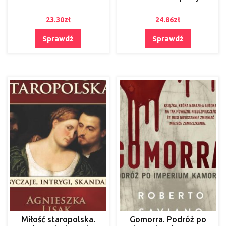
23.30
zł
24.86
zł
Sprawdź
Sprawdź
Miłość staropolska.
Gomorra. Podróż po