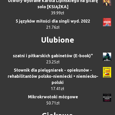
Utwory wybrane Karola Lipińskiego na gitarę
solo [KSIĄŻKA]
39.99
zł
5 języków miłości dla singli wyd. 2022
21.76
zł
Ulubione
szatni i piłkarskich gabinetów (E-book)"
23.25
zł
Słownik dla pielęgniarek - opiekunów -
rehabilitantów polsko-niemiecki • niemiecko-
polski
17.41
zł
Mikrokrwotoki mózgowe
50.71
zł