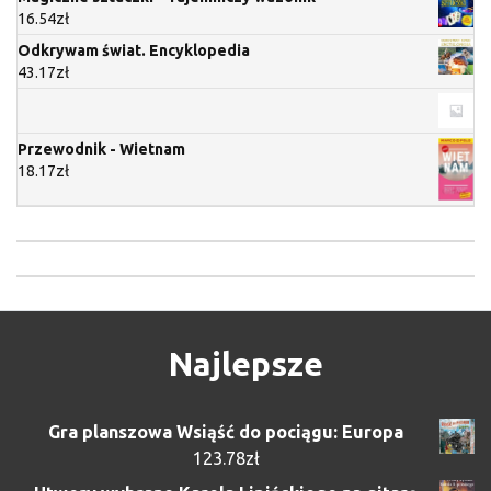
16.54
zł
Odkrywam świat. Encyklopedia
43.17
zł
Przewodnik - Wietnam
18.17
zł
Najlepsze
Gra planszowa Wsiąść do pociągu: Europa
123.78
zł