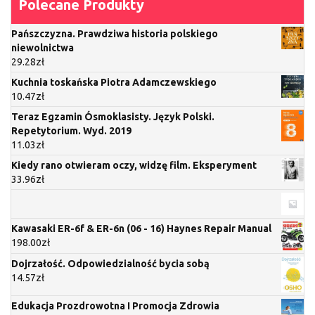
Polecane Produkty
Pańszczyzna. Prawdziwa historia polskiego
niewolnictwa
29.28
zł
Kuchnia toskańska Piotra Adamczewskiego
10.47
zł
Teraz Egzamin Ósmoklasisty. Język Polski.
Repetytorium. Wyd. 2019
11.03
zł
Kiedy rano otwieram oczy, widzę film. Eksperyment
33.96
zł
Kawasaki ER-6f & ER-6n (06 - 16) Haynes Repair Manual
198.00
zł
Dojrzałość. Odpowiedzialność bycia sobą
14.57
zł
Edukacja Prozdrowotna I Promocja Zdrowia