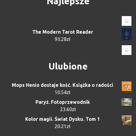
Najlepsze
The Modern Tarot Reader
93.28
zł
Ulubione
Mops Henio dostaje kość. Książka o radości
10.54
zł
Paryż. Fotoprzewodnik
23.60
zł
Kolor magii. Świat Dysku. Tom 1
20.21
zł