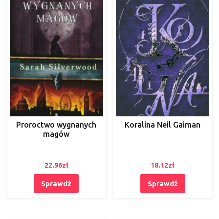
Proroctwo wygnanych
Koralina Neil Gaiman
magów
22.96
zł
18.12
zł
Sprawdź
Sprawdź