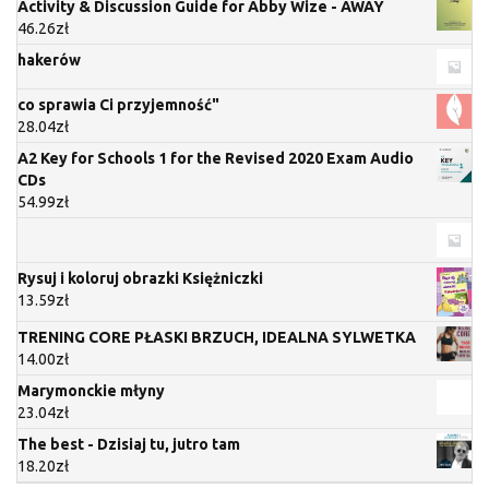
Activity & Discussion Guide for Abby Wize - AWAY
46.26
zł
hakerów
co sprawia Ci przyjemność"
28.04
zł
A2 Key for Schools 1 for the Revised 2020 Exam Audio
CDs
54.99
zł
Rysuj i koloruj obrazki Księżniczki
13.59
zł
TRENING CORE PŁASKI BRZUCH, IDEALNA SYLWETKA
14.00
zł
Marymonckie młyny
23.04
zł
The best - Dzisiaj tu, jutro tam
18.20
zł