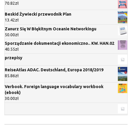
70.82
zł
Beskid Żywiecki przewodnik Plan
13.42
zł
Zanurz Się W Błękitnym Oceanie Networkingu
50.00
zł
Sporządzanie dokumentacji ekonomiczno.. KW. HAN.02
40.55
zł
przepisy
ReiseAtlas ADAC. Deutschland, Europa 2018/2019
85.86
zł
Verbook. Foreign language vocabulary workbook
(ebook)
30.00
zł