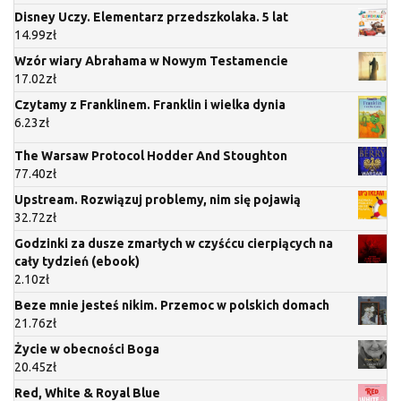
Disney Uczy. Elementarz przedszkolaka. 5 lat
14.99
zł
Wzór wiary Abrahama w Nowym Testamencie
17.02
zł
Czytamy z Franklinem. Franklin i wielka dynia
6.23
zł
The Warsaw Protocol Hodder And Stoughton
77.40
zł
Upstream. Rozwiązuj problemy, nim się pojawią
32.72
zł
Godzinki za dusze zmarłych w czyśćcu cierpiących na
cały tydzień (ebook)
2.10
zł
Beze mnie jesteś nikim. Przemoc w polskich domach
21.76
zł
Życie w obecności Boga
20.45
zł
Red, White & Royal Blue