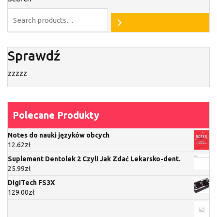
Sprawdź
zzzzz
Polecane Produkty
Notes do nauki języków obcych
12.62
zł
Suplement Dentolek 2 Czyli Jak Zdać Lekarsko-dent.
25.99
zł
DigiTech FS3X
129.00
zł