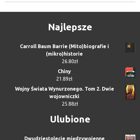
Najlepsze
Carroll Baum Barrie (Mito)biografie i
(mikro)historie
26.80
zł
Chiny
21.89
zł
Wojny Świata Wynurzonego. Tom 2. Dwie
wojowniczki
25.88
zł
Ulubione
Dwudziestolecie międzywojenne