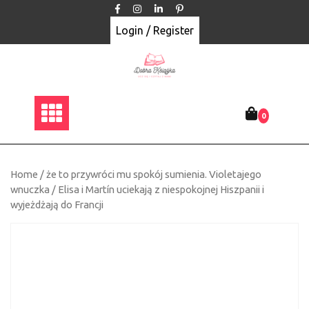
Skip
to
Login / Register
content
0
Home
/
że to przywróci mu spokój sumienia. Violetajego
wnuczka
/ Elisa i Martín uciekają z niespokojnej Hiszpanii i
wyjeżdżają do Francji