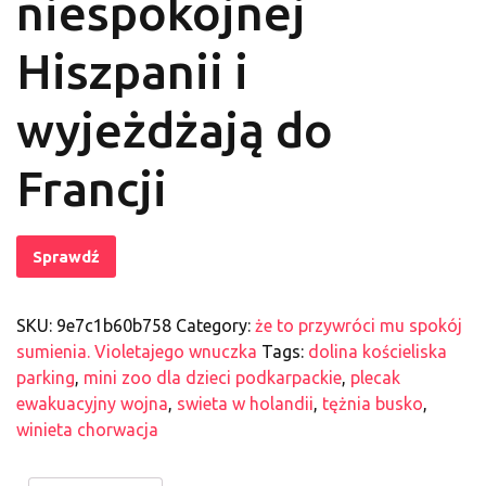
niespokojnej
Hiszpanii i
wyjeżdżają do
Francji
Sprawdź
SKU:
9e7c1b60b758
Category:
że to przywróci mu spokój
sumienia. Violetajego wnuczka
Tags:
dolina kościeliska
parking
,
mini zoo dla dzieci podkarpackie
,
plecak
ewakuacyjny wojna
,
swieta w holandii
,
tężnia busko
,
winieta chorwacja