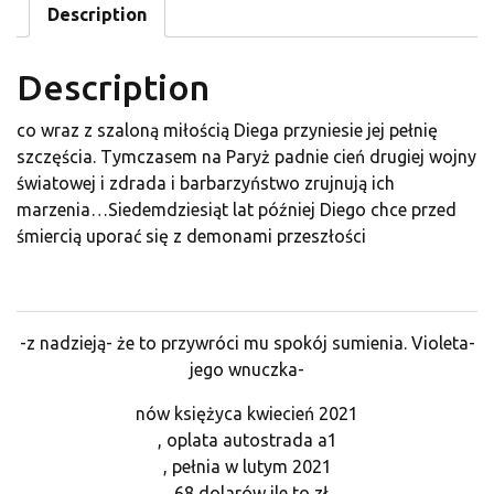
Description
Description
co wraz z szaloną miłością Diega przyniesie jej pełnię
szczęścia. Tymczasem na Paryż padnie cień drugiej wojny
światowej i zdrada i barbarzyństwo zrujnują ich
marzenia…Siedemdziesiąt lat później Diego chce przed
śmiercią uporać się z demonami przeszłości
-z nadzieją- że to przywróci mu spokój sumienia. Violeta-
jego wnuczka-
nów księżyca kwiecień 2021
, oplata autostrada a1
, pełnia w lutym 2021
, 68 dolarów ile to zł