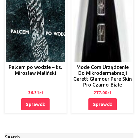
Palcem po wodzie – ks.
Mode Com Urządzenie
Mirosław Maliński
Do Mikrodermabrazji
Garett Glamour Pure Skin
Pro Czarno-Białe
36.31
zł
277.00
zł
Sprawdź
Sprawdź
Search