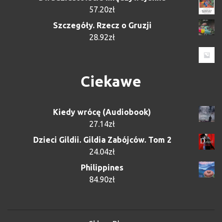
57.20
zł
Szczegóły. Rzecz o Gruzji
28.92
zł
Ciekawe
Kiedy wrócę (Audiobook)
27.14
zł
Dzieci Gildii. Gildia Zabójców. Tom 2
24.04
zł
Philippines
84.90
zł