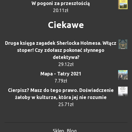
W pogoni za przeszłością
20.11
zł
Ciekawe
Druga księga zagadek Sherlocka Holmesa. Włącz
stoper! Czy zdołasz pokonać słynnego
detektywa?
29.12
zł
Mapa - Tatry 2021
7.79
zł
Cierpisz? Masz do tego prawo. Doświadczenie
żałoby w kulturze, która jej nie rozumie
25.71
zł
Sklep
Blog