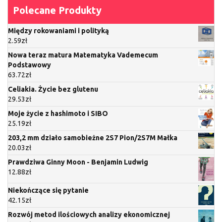
Polecane Produkty
Między rokowaniami i polityką
2.59
zł
Nowa teraz matura Matematyka Vademecum
Podstawowy
63.72
zł
Celiakia. Życie bez glutenu
29.53
zł
Moje życie z hashimoto i SIBO
25.19
zł
203,2 mm działo samobieżne 2S7 Pion/2S7M Małka
20.03
zł
Prawdziwa Ginny Moon - Benjamin Ludwig
12.88
zł
Niekończące się pytanie
42.15
zł
Rozwój metod ilościowych analizy ekonomicznej