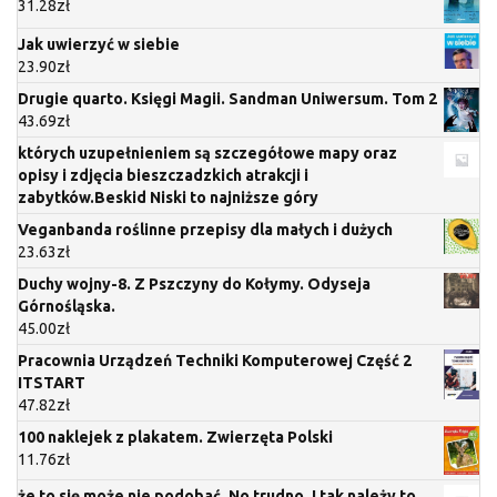
31.28
zł
Jak uwierzyć w siebie
23.90
zł
Drugie quarto. Księgi Magii. Sandman Uniwersum. Tom 2
43.69
zł
których uzupełnieniem są szczegółowe mapy oraz
opisy i zdjęcia bieszczadzkich atrakcji i
zabytków.Beskid Niski to najniższe góry
Veganbanda roślinne przepisy dla małych i dużych
23.63
zł
Duchy wojny-8. Z Pszczyny do Kołymy. Odyseja
Górnośląska.
45.00
zł
Pracownia Urządzeń Techniki Komputerowej Część 2
ITSTART
47.82
zł
100 naklejek z plakatem. Zwierzęta Polski
11.76
zł
że to się może nie podobać. No trudno. I tak należy to