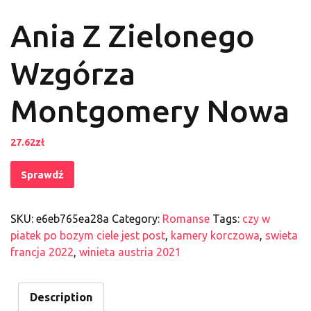
Ania Z Zielonego
Wzgórza
Montgomery Nowa
27.62
zł
Sprawdź
SKU:
e6eb765ea28a
Category:
Romanse
Tags:
czy w
piatek po bozym ciele jest post
,
kamery korczowa
,
swieta
francja 2022
,
winieta austria 2021
Description