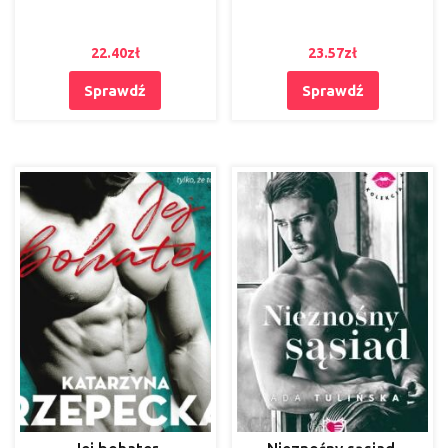
22.40
zł
23.57
zł
Sprawdź
Sprawdź