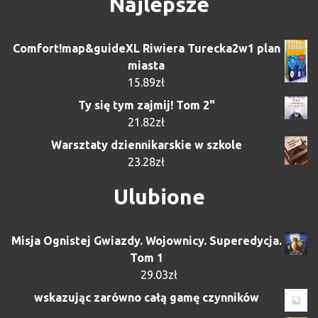
Najlepsze
Comfort!map&guideXL Riwiera Turecka2w1 plan
miasta
15.89
zł
Ty się tym zajmij! Tom 2"
21.82
zł
Warsztaty dziennikarskie w szkole
23.28
zł
Ulubione
Misja Ognistej Gwiazdy. Wojownicy. Superedycja.
Tom 1
29.03
zł
wskazując zarówno całą gamę czynników