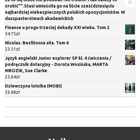
zrobić"".Stasi umieściła go na liście sześćdziesięciu
najbardziej niebezpiecznych polskich opozycjonistów. W
duszpasterstwach akademickich
Finanse u progu trzeciej dekady XXI wieku. Tom 2
54.75
zł
Nicolas. Bezlitosna siła. Tom 6
23.51
zł
Język angielski Junior explorer SP kl. 4 ćwiczenia /
podręcznik dotacyjny - Dorota Wosińska, MARTA
MROZIK, Sue Clarke
25.64
zł
Dziewczyna lotnika (MOBI)
33.68
zł