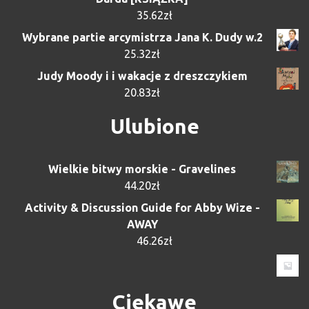
35.62
zł
Wybrane partie arcymistrza Jana K. Dudy w.2
25.32
zł
Judy Moody i i wakacje z dreszczykiem
20.83
zł
Ulubione
Wielkie bitwy morskie - Gravelines
44.20
zł
Activity & Discussion Guide for Abby Wize -
AWAY
46.26
zł
Ciekawe