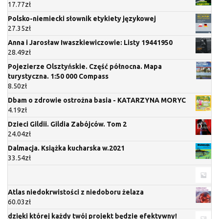
17.77
zł
Polsko-niemiecki słownik etykiety językowej
27.35
zł
Anna i Jarosław Iwaszkiewiczowie: Listy 19441950
28.49
zł
Pojezierze Olsztyńskie. Część północna. Mapa
turystyczna. 1:50 000 Compass
8.50
zł
Dbam o zdrowie ostrożna basia - KATARZYNA MORYC
4.19
zł
Dzieci Gildii. Gildia Zabójców. Tom 2
24.04
zł
Dalmacja. Książka kucharska w.2021
33.54
zł
Atlas niedokrwistości z niedoboru żelaza
60.03
zł
dzięki której każdy twój projekt będzie efektywny!