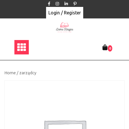
Skip
to
Login / Register
content
0
Home
/ zarządcy