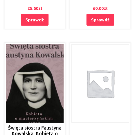
25.60
zł
60.00
zł
Sprawdź
Sprawdź
Święta siostra Faustyna
Kowalska. Kobieta o