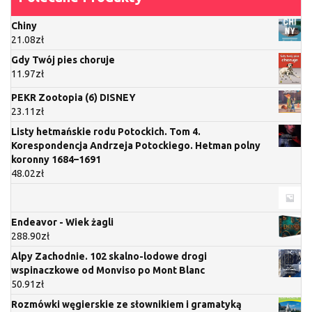
Chiny
21.08
zł
Gdy Twój pies choruje
11.97
zł
PEKR Zootopia (6) DISNEY
23.11
zł
Listy hetmańskie rodu Potockich. Tom 4.
Korespondencja Andrzeja Potockiego. Hetman polny
koronny 1684–1691
48.02
zł
Endeavor - Wiek żagli
288.90
zł
Alpy Zachodnie. 102 skalno-lodowe drogi
wspinaczkowe od Monviso po Mont Blanc
50.91
zł
Rozmówki węgierskie ze słownikiem i gramatyką