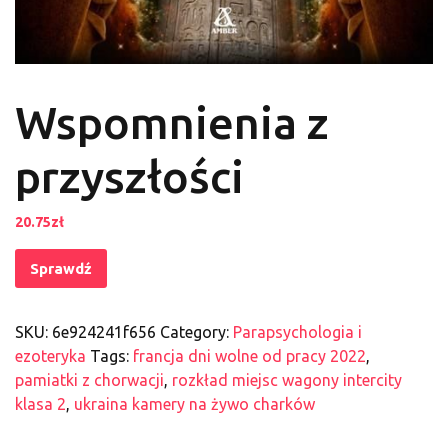
Wspomnienia z
przyszłości
20.75
zł
Sprawdź
SKU:
6e924241f656
Category:
Parapsychologia i
ezoteryka
Tags:
francja dni wolne od pracy 2022
,
pamiatki z chorwacji
,
rozkład miejsc wagony intercity
klasa 2
,
ukraina kamery na żywo charków