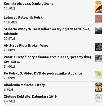
Kuchnia piwosza. Dania główne
10.50
zł
Lelewel. Rytownik Polski
104.58
zł
Stulecie Winnych. Bestsellerowa trylogia w serialowej
odsłonie
20.97
zł
AN Słapa Piotr Broken Wing
20.00
zł
Parafie i wspólnoty zakonne archidiecezji przemyskiej
XIV-XXI w.
54.60
zł
Po Polsku 3. Video DVD do podręcznika studenta
29.89
zł
Akademia Malucha. Litery
6.29
zł
Zielone Koktajle. Kalendarz 2019
24.74
zł