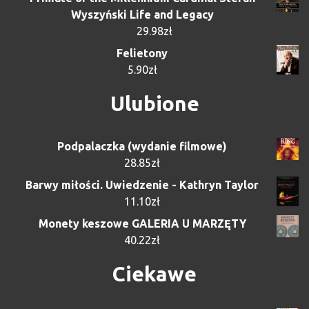
Wyszyński Life and Legacy
29.98
zł
Felietony
5.90
zł
Ulubione
Podpalaczka (wydanie filmowe)
28.85
zł
Barwy miłości. Uwiedzenie - Kathryn Taylor
11.10
zł
Monety keszowe GALERIA U MARZĘTY
40.22
zł
Ciekawe