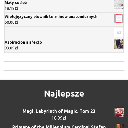
Mały solfeż
18.19
zł
Wielojęzyczny słownik terminów anatomicznych
60.00
zł
Aspiracion a afecto
93.09
zł
Najlepsze
Magi. Labyrinth of Magic. Tom 23
18.99
zł
Primate of the Millennium Cardinal Stefan