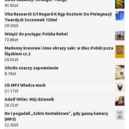
41.93
zł
Vita Research Srl Regard K Rgp Roztwór Do Pielegnacji
Twardych Soczewek 120ml
29.50
zł
Wsiąść do pociągu: Polska Rebel
72.86
zł
Madonny kresowe i inne obrazy sakr. w diec.Polski poza
Śląskiem cz.2
20.02
zł
Olvido znaczy zapomnienie
8.19
zł
CD MP3 Władca much
21.17
zł
Adolf Hitler. Mój dziennik
26.52
zł
No i pogadali „Szkło Kontaktowe”, gdy gasną kamery
(MP3)
22.50
zł