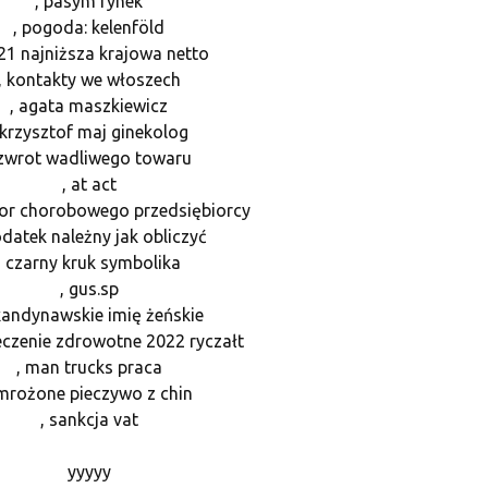
, pasym rynek
, pogoda: kelenföld
021 najniższa krajowa netto
, kontakty we włoszech
, agata maszkiewicz
 krzysztof maj ginekolog
 zwrot wadliwego towaru
, at act
ator chorobowego przedsiębiorcy
odatek należny jak obliczyć
, czarny kruk symbolika
, gus.sp
kandynawskie imię żeńskie
eczenie zdrowotne 2022 ryczałt
, man trucks praca
 mrożone pieczywo z chin
, sankcja vat
yyyyy