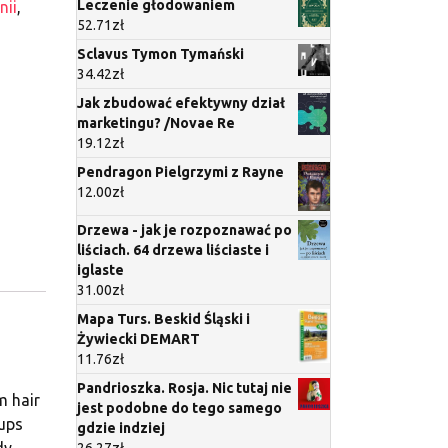
Leczenie głodowaniem
nii
,
52.71
zł
Sclavus Tymon Tymański
34.42
zł
Jak zbudować efektywny dział
marketingu? /Novae Re
19.12
zł
Pendragon Pielgrzymi z Rayne
12.00
zł
Drzewa - jak je rozpoznawać po
liściach. 64 drzewa liściaste i
iglaste
31.00
zł
Mapa Turs. Beskid Śląski i
Żywiecki DEMART
11.76
zł
Pandrioszka. Rosja. Nic tutaj nie
m hair
jest podobne do tego samego
-ups
gdzie indziej
dy
26.27
zł