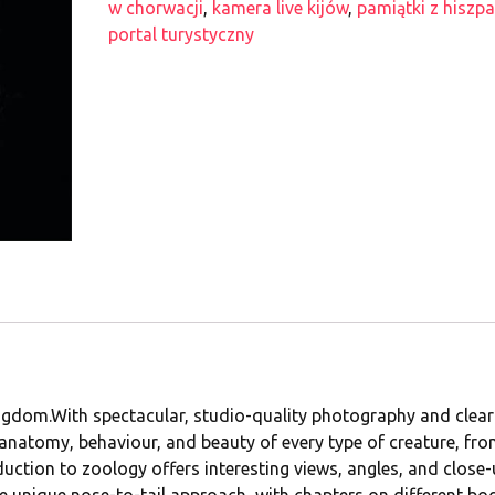
w chorwacji
,
kamera live kijów
,
pamiątki z hiszpa
portal turystyczny
ingdom.With spectacular, studio-quality photography and clear
 anatomy, behaviour, and beauty of every type of creature, fro
oduction to zoology offers interesting views, angles, and close
he unique nose-to-tail approach, with chapters on different bo