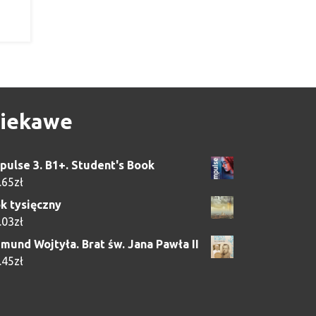
iekawe
pulse 3. B1+. Student's Book
.65
zł
k tysięczny
.03
zł
mund Wojtyła. Brat św. Jana Pawła II
.45
zł