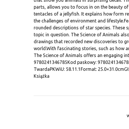
parts, allows you to focus in on the beauty of
tentacles of a jellyfish. It explains how form 
the challenges of environment and lifestyle.
rounded descriptions of star species. These 
topic in question. The Science of Animals als
drawings that recorded new discoveries to gre
world.With fascinating stories, such as how a
The Science of Animals offers an engaging int
9780241346785Kod paskowy: 9780241346785
TwardaPKWiU: 58.11.1Format: 25.0×31.0cmGłę
Książka
w