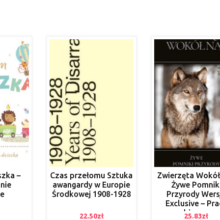
zka –
Czas przełomu Sztuka
Zwierzęta Wokół
nie
awangardy w Europie
Żywe Pomnik
e
Środkowej 1908-1928
Przyrody Wers
Exclusive – Pra
zbiorowa
22.50
zł
25.83
zł