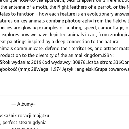
 the antenna of a moth, the flight feathers of a parrot, or the 
relates to function – how each feature is an evolutionary answe
Features on key animals combine photography from the field wi
species are glowing examples of hunting, speed, camouflage, o
o explores how we have depicted animals in art, from zoologic
at paintings inspired by a deep connection to the natural
nimals communicate, defend their territories, and attract mat
roduction to the diversity of the animal kingdom.ISBN:
Rok wydania: 2019Kod wydawcy: 30876Liczba stron: 336Opr
bokość (mm): 28Waga: 1.974Języki: angielskiGrupa towarowa
— Albumy–
skaźnik rotacji majątku
, perfect steam gdynia