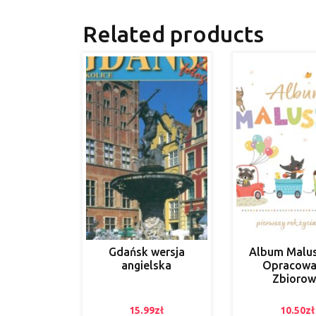
Related products
Gdańsk wersja
Album Malus
angielska
Opracowa
Zbiorow
15.99
zł
10.50
zł