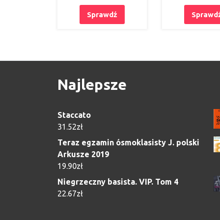
Sprawdź
Sprawd
Najlepsze
Staccato
31.52
zł
Teraz egzamin ósmoklasisty J. polski
Arkusze 2019
19.90
zł
Niegrzeczny basista. VIP. Tom 4
22.67
zł