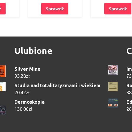
ź
Sprawdź
Sprawdź
Ulubione
C
Silver Mine
Im
93.28
zł
75
Studia nad totalitaryzmami i wiekiem
Ro
20.42
zł
38
Dermoskopia
Ed
130.06
zł
26