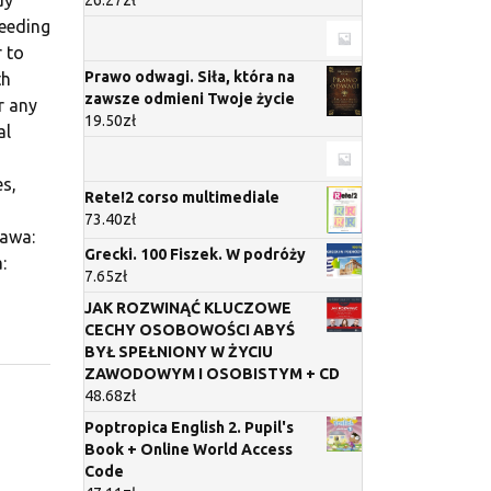
feeding
r to
Prawo odwagi. Siła, która na
th
zawsze odmieni Twoje życie
r any
19.50
zł
al
es,
Rete!2 corso multimediale
73.40
zł
awa:
Grecki. 100 Fiszek. W podróży
:
7.65
zł
JAK ROZWINĄĆ KLUCZOWE
CECHY OSOBOWOŚCI ABYŚ
BYŁ SPEŁNIONY W ŻYCIU
ZAWODOWYM I OSOBISTYM + CD
48.68
zł
Poptropica English 2. Pupil's
Book + Online World Access
Code