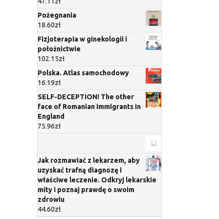
47.11
zł
Pożegnania
18.60
zł
Fizjoterapia w ginekologii i
położnictwie
102.15
zł
Polska. Atlas samochodowy
16.19
zł
SELF-DECEPTION! The other
face of Romanian immigrants in
England
75.96
zł
Jak rozmawiać z lekarzem, aby
uzyskać trafną diagnozę i
właściwe leczenie. Odkryj lekarskie
mity i poznaj prawdę o swoim
zdrowiu
44.60
zł