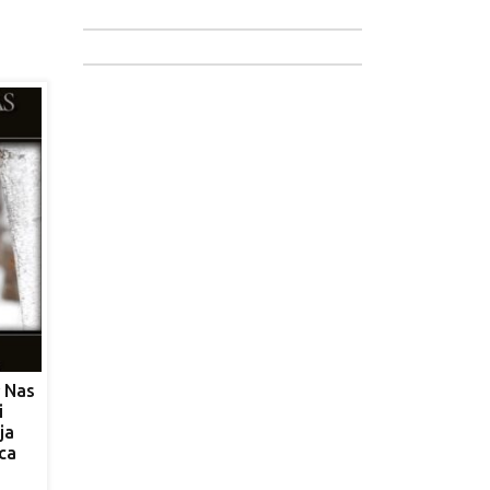
 Nas
i
ja
ca