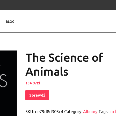
BLOG
The Science of
Animals
134.97
zł
Sprawdź
SKU:
de79d8d303c4
Category:
Albumy
Tags:
co 